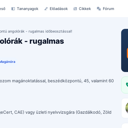
eső
Tananyagok
Előadások
Cikkek
Fórum
ntú angolórák - rugalmas időbeosztással!
lórák - rugalmas
Magánóra
lkozom magánoktatással, beszédközpontú, 45, valamint 60
eCert, CAE) vagy üzleti nyelvvizsgára (Gazdálkodó, Zöld