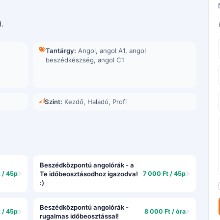
.
Tantárgy:
Angol
,
angol A1
,
angol
beszédkészség
,
angol C1
Szint:
Kezdő, Haladó, Profi
Beszédközpontú angolórák - a
 / 45p
Te időbeosztásodhoz igazodva!
7 000 Ft / 45p
:)
Beszédközpontú angolórák -
 / 45p
8 000 Ft / óra
rugalmas időbeosztással!