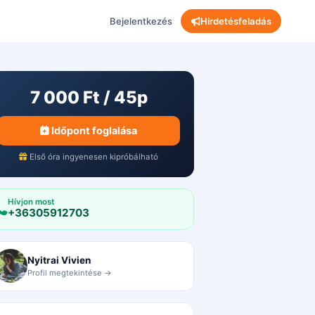
Bejelentkezés
Hirdetésfeladás
7 000 Ft / 45p
Időpont foglalása
Első óra ingyenesen kipróbálható
Hívjon most
+36305912703
Nyitrai Vivien
Profil megtekintése →