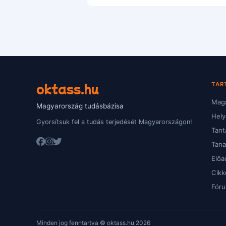
oktass.hu
TAR
Magá
Magyarország tudásbázisa
Hely
Gyorsítsuk fel a tudás terjedését Magyarországon!
Tant
Tan
Előa
Cikk
Fór
Minden jog fenntartva © oktass.hu 2026