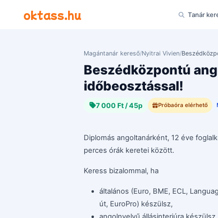
Ugrás a tartalomra
oktass.hu
Tanár ker
Magántanár kereső
/
Nyitrai Vivien
/
Beszédközpo
Beszédközpontú ango
időbeosztással!
7 000 Ft / 45p
Próbaóra elérhető
Diplomás angoltanárként, 12 éve fogla
perces órák keretei között.
Keress bizalommal, ha
általános (Euro, BME, ECL, Languag
út, EuroPro) készülsz,
angolnyelvű állásinterjúra készülsz,