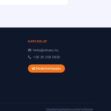
KAPCSOLAT
hello@oktass.hu
+36 30 258 5830
Hirdetésfeladás
Oldaltérkép
Adatkezelés
Feltételek