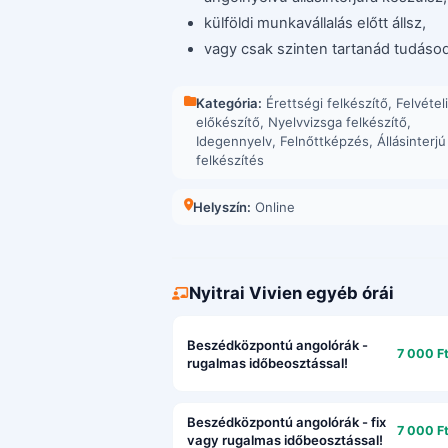
külföldi munkavállalás előtt állsz,
vagy csak szinten tartanád tudásod
Kategória:
Érettségi felkészítő
,
Felvételi
előkészítő
,
Nyelvvizsga felkészítő
,
Idegennyelv
,
Felnőttképzés
,
Állásinterjú
felkészítés
Helyszín:
Online
Nyitrai Vivien egyéb órái
Beszédközpontú angolórák -
7 000 Ft
rugalmas időbeosztással!
Beszédközpontú angolórák - fix
7 000 Ft
vagy rugalmas időbeosztással!