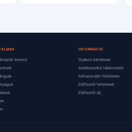
TALMAK
INFORMÁCIÓ
ntanár kereső
Gyakori kérdések
színek
Adatkezelési tájékoztató
árgyak
Felhasználói feltételek
anyagok
Előfizetői feltételek
dások
Előfizetői díj
ek
um