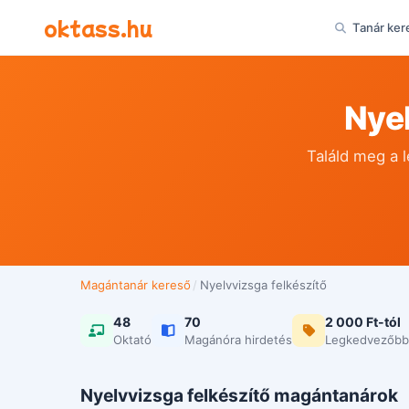
Ugrás a tartalomra
oktass.hu
Tanár ker
Nye
Találd meg a 
Magántanár kereső
/
Nyelvvizsga felkészítő
48
70
2 000 Ft-tól
Oktató
Magánóra hirdetés
Legkedvezőbb
Nyelvvizsga felkészítő magántanárok