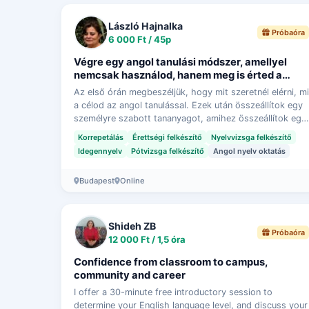
László Hajnalka
Próbaóra
6 000 Ft / 45p
Végre egy angol tanulási módszer, amellyel
nemcsak használod, hanem meg is érted a
nyelvet – saját fejlesztésű tananyaggal és
Az első órán megbeszéljük, hogy mit szeretnél elérni, mi
bizonyított eredményekkel.
a célod az angol tanulással. Ezek után összeállítok egy
személyre szabott tananyagot, amihez összeállítok egy
tanmenetet és az alapján tudod k…
Korrepetálás
Érettségi felkészítő
Nyelvvizsga felkészítő
Idegennyelv
Pótvizsga felkészítő
Angol nyelv oktatás
Budapest
Online
Shideh ZB
Próbaóra
12 000 Ft / 1,5 óra
Confidence from classroom to campus,
community and career
I offer a 30-minute free introductory session to
determine your English language level, and discuss your