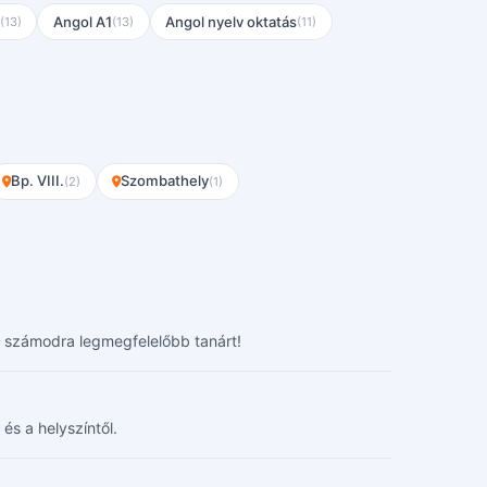
Angol A1
Angol nyelv oktatás
(13)
(13)
(11)
Bp. VIII.
Szombathely
(2)
(1)
 a számodra legmegfelelőbb tanárt!
és a helyszíntől.