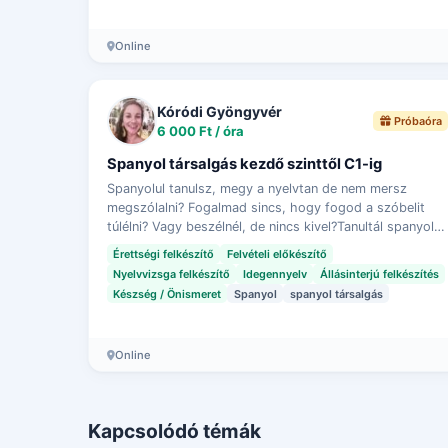
Online
Kóródi Gyöngyvér
Próbaóra
6 000 Ft / óra
Spanyol társalgás kezdő szinttől C1-ig
Spanyolul tanulsz, megy a nyelvtan de nem mersz
megszólalni? Fogalmad sincs, hogy fogod a szóbelit
túlélni? Vagy beszélnél, de nincs kivel?Tanultál spanyolul,
esetleg nyelvvizsgád is van, de már kijö…
Érettségi felkészítő
Felvételi előkészítő
Nyelvvizsga felkészítő
Idegennyelv
Állásinterjú felkészítés
Készség / Önismeret
Spanyol
spanyol társalgás
Online
Kapcsolódó témák