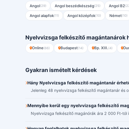
Angol
Angol beszédkészség
Angol B2
(29)
(25)
(2
Angol alapfok
Angol középfok
Német
(11)
(10)
(10)
Nyelvvizsga felkészítő magántanárok h
Online
Budapest
Bp. XIII.
Du
(66)
(14)
(4)
Gyakran ismételt kérdések
Hány Nyelvvizsga felkészítő magántanár érhető
Jelenleg 48 nyelvvizsga felkészítő magántanár és o
Mennyibe kerül egy nyelvvizsga felkészítő ma
Nyelvvizsga felkészítő magánórák ára 2 000 Ft-tól in
Hogyan foglalhatok nyelvvizsga felkészítő ma