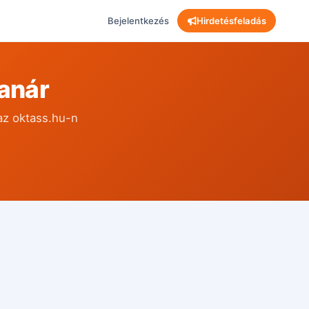
Bejelentkezés
Hirdetésfeladás
anár
az oktass.hu-n