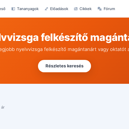
eső
Tananyagok
Előadások
Cikkek
Fórum
lvvizsga felkészítő magánt
legjobb nyelvvizsga felkészítő magántanárt vagy oktatót 
Részletes keresés
 ár