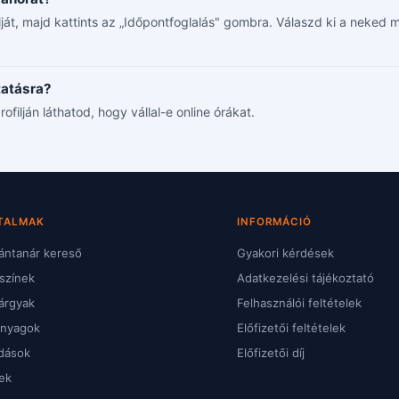
filját, majd kattints az „Időpontfoglalás" gombra. Válaszd ki a neke
tatásra?
rofilján láthatod, hogy vállal-e online órákat.
TALMAK
INFORMÁCIÓ
ntanár kereső
Gyakori kérdések
színek
Adatkezelési tájékoztató
árgyak
Felhasználói feltételek
anyagok
Előfizetői feltételek
dások
Előfizetői díj
ek