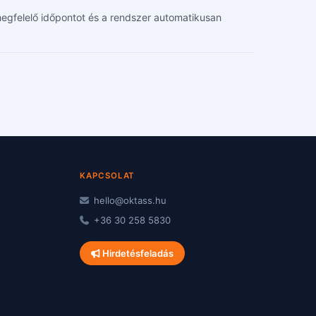
d megfelelő időpontot és a rendszer automatikusan
KAPCSOLAT
hello@oktass.hu
+36 30 258 5830
Hirdetésfeladás