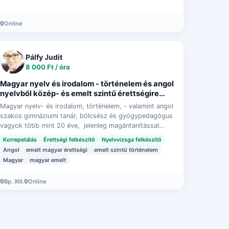
Online
Pálfy Judit
8 000 Ft / óra
Magyar nyelv és irodalom - történelem és angol
nyelvből közép- és emelt szintű érettségire
felkészítés, korrepetálás
Magyar nyelv- és irodalom, történelem, - valamint angol
szakos gimnáziumi tanár, bölcsész és gyógypedagógus
vagyok több mint 20 éve, jelenleg magántanítással
foglalkozom. Fejlesztőpedagógusként is s…
Korrepetálás
Érettségi felkészítő
Nyelvvizsga felkészítő
Angol
emelt magyar érettségi
emelt szintű történelem
Magyar
magyar emelt
Bp. XIII.
Online