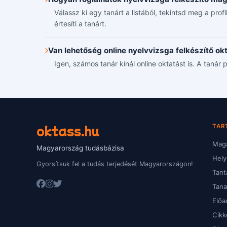
Válassz ki egy tanárt a listából, tekintsd meg a pro
értesíti a tanárt.
Van lehetőség online nyelvvizsga felkészítő ok
Igen, számos tanár kínál online oktatást is. A tanár p
oktass.hu
TAR
Magá
Magyarország tudásbázisa
Hely
Gyorsítsuk fel a tudás terjedését Magyarországon!
Tant
Tan
Előa
Cikk