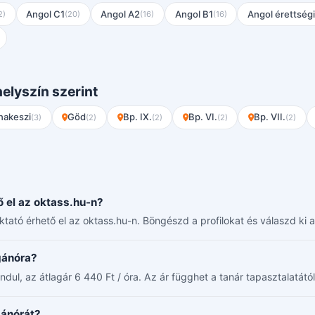
Angol C1
Angol A2
Angol B1
Angol érettségi
2)
(20)
(16)
(16)
elyszín szerint
nakeszi
Göd
Bp. IX.
Bp. VI.
Bp. VII.
(3)
(2)
(2)
(2)
(2)
 el az oktass.hu-n?
ktató érhető el az oktass.hu-n. Böngészd a profilokat és válaszd ki
gánóra?
dul, az átlagár 6 440 Ft / óra. Az ár függhet a tanár tapasztalatától 
gánórát?