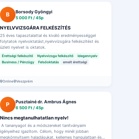
Borsody Gyöngyi
B
5 000 Ft / 45p
NYELVVIZSGÁRA FELKÉSZÍTÉS
25 éves tapasztalattal és kiváló eredményességgel
folytatok nyelvoktatást,nyelvvizsgára felkészítést és
üzleti nyelvet is oktatok.
Érettségi felkészítő
Nyelvvizsga felkészítő
Idegennyelv
Business / Pénzügy
Felsőoktatás
emelt érettségi
Online
Veszprém
Pusztainé dr. Ambrus Ágnes
P
6 500 Ft / 45p
Nincs megtanulhatatlan nyelv!
A tananyagot és a módszereket tanítványaim
igényeihez igazítom. Célom, hogy minél jobban
megkönnyítsem haladásukat, kellemes hangulatban és