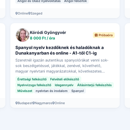
Angol és Olasz nyelvoktatás
Angol felsőfok
Online
Szeged
Kóródi Gyöngyvér
Próbaóra
8 000 Ft / óra
Spanyol nyelv kezdőknek és haladóknak a
Dunakanyarban és online - A1-től C1-ig
Szeretnél igazán autentikus spanyolórákat venni sok-
sok beszélgetéssel, játékkal, zenével, követhető,
magyar nyelvtani magyarázatokkal, következetes
tananyag-felépítéssel? Érdekel a spanyol kultúra, …
Érettségi felkészítő
Felvételi előkészítő
Nyelvvizsga felkészítő
Idegennyelv
Állásinterjú felkészítés
Művészet
nyelvtan és irodalom
Spanyol
Budapest
Nagymaros
Online