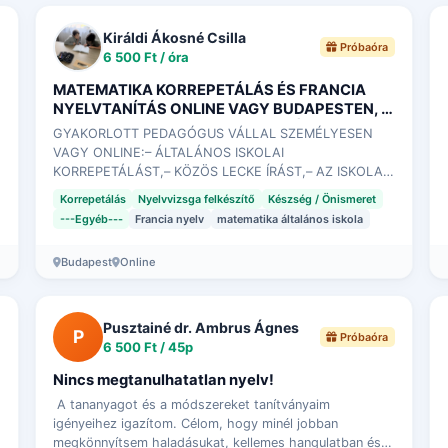
Királdi Ákosné Csilla
Próbaóra
6 500 Ft / óra
MATEMATIKA KORREPETÁLÁS ÉS FRANCIA
NYELVTANÍTÁS ONLINE VAGY BUDAPESTEN, A
II. KERÜLETBEN, A LAUDER ISKOLÁVAL
GYAKORLOTT PEDAGÓGUS VÁLLAL SZEMÉLYESEN
SZEMBEN
VAGY ONLINE:– ÁLTALÁNOS ISKOLAI
KORREPETÁLÁST,– KÖZÖS LECKE ÍRÁST,– AZ ISKOLAI
TANULÁS SEGÍTÉSÉT,– KÖZÉPISKOLÁBA FELVÉTELIRE
Korrepetálás
Nyelvvizsga felkészítő
Készség / Önismeret
ELŐKÉSZÍTÉST, – FRANCIA NYELVTANI …
---Egyéb---
Francia nyelv
matematika általános iskola
Budapest
Online
Pusztainé dr. Ambrus Ágnes
P
Próbaóra
6 500 Ft / 45p
Nincs megtanulhatatlan nyelv!
A tananyagot és a módszereket tanítványaim
igényeihez igazítom. Célom, hogy minél jobban
megkönnyítsem haladásukat, kellemes hangulatban és