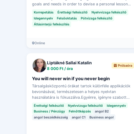
goals and needs in order to devise a personal lesson
plan for you. Classes are online. Each se…
Korrepetálás
Érettségi felkészítő
Nyelvvizsga felkészítő
Idegennyelv
Felsőoktatás
Pótvizsga felkészítő
Állásinterjú felkészítés
Online
Liptákné Sallai Katalin
Próbaóra
8 000 Ft / óra
You will never win if you never begin
Társalgásközpontú órákat tartok különféle applikációk
bevonásával, természetesen a helyes nyelvtan
használatára is fókuszálva.Egyénre, igényre szabott
órákat tartok, nem ragaszkodom egy adott kurzusk…
Érettségi felkészítő
Nyelvvizsga felkészítő
Idegennyelv
Business / Pénzügy
Felnőttképzés
angol B2
angol beszédkészség
angol C1
Business angol