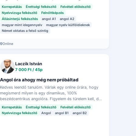
sikerélményt hozva teljenek az órák.
Korrepetálás
Érettségi felkészítő
Felvételi előkészítő
Nyelvvizsga felkészítő
Felnőttképzés
Állásinterjú felkészítés
angol A1
angol A2
magyar mint idegennyelv
magyar nyelv külföldieknek
Német oktatas a felső szintig
Online
Laczik István
7 000 Ft / 45p
Angol óra ahogy még nem próbáltad
Kedves leendő tanulóm. Várlak egy online órára, hogy
megismerd milyen is egy dinamikus, 100%
beszédcentrikus angolóra. Figyelem és türelem kell, de
megtaláljuk az utat hozzá, hidd el, nagyon fogod sz…
Korrepetálás
Érettségi felkészítő
Felvételi előkészítő
Nyelvvizsga felkészítő
Angol
angol B1
angol B2