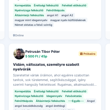
sikerélményt hozva teljenek az órák.
Korrepetálás
Érettségi felkészítő
Felvételi előkészítő
Nyelvvizsga felkészítő
Felnőttképzés
Állásinterjú felkészítés
angol A1
angol A2
magyar mint idegennyelv
magyar nyelv külföldieknek
Német oktatas a felső szintig
Online
Petrusán Tibor Péter
Próbaóra
5 500 Ft / 45p
Vidám, változatos, személyre szabott
nyelvórák
Szeretettel várlak óráimon, ahol egyénre szabottan
tanítok, sok türelemmel, segítőkészséggel, igény
szerinti hangsúly fektetéssel. Rugalmas, alkalmazkodó
időbeosztással dolgozok, akár éjszaka vagy hé…
Korrepetálás
Érettségi felkészítő
Felvételi előkészítő
Nyelvvizsga felkészítő
Idegennyelv
Felsőoktatás
Felnőttképzés
Állásinterjú felkészítés
---Egyéb---
Angol
angol beszédkészség
angol érettésgi