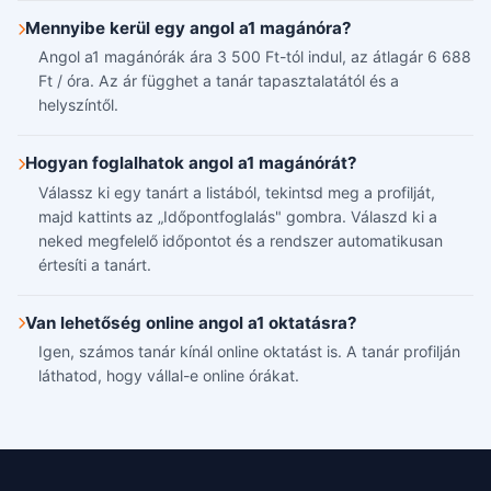
Mennyibe kerül egy angol a1 magánóra?
Angol a1 magánórák ára 3 500 Ft-tól indul, az átlagár 6 688
Ft / óra. Az ár függhet a tanár tapasztalatától és a
helyszíntől.
Hogyan foglalhatok angol a1 magánórát?
Válassz ki egy tanárt a listából, tekintsd meg a profilját,
majd kattints az „Időpontfoglalás" gombra. Válaszd ki a
neked megfelelő időpontot és a rendszer automatikusan
értesíti a tanárt.
Van lehetőség online angol a1 oktatásra?
Igen, számos tanár kínál online oktatást is. A tanár profilján
láthatod, hogy vállal-e online órákat.