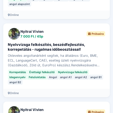
angol alapszint
Online
Nyitrai Vivien
Próbaóra
7 000 Ft / 45p
Nyelvvizsga felkészítés, beszédfejlesztés,
korrepetálás - rugalmas időbeosztással!
Okleveles angoltanárként segítek, ha általános (Euro, BME,
ECL, LanguageCert, CAE), esetleg üzleti nyelvvizsgára
(Gazdálkodó, Zöld út, EuroPro) készülsz.Rendelkezésedre
tudok állni állásinterjúra val…
Korrepetálás
Érettségi felkészítő
Nyelvvizsga felkészítő
Idegennyelv
Felsőoktatás
Angol
angol A1
angol A2
angol B1
angol B2
Online
Nyitrai Vivien
Próbaóra