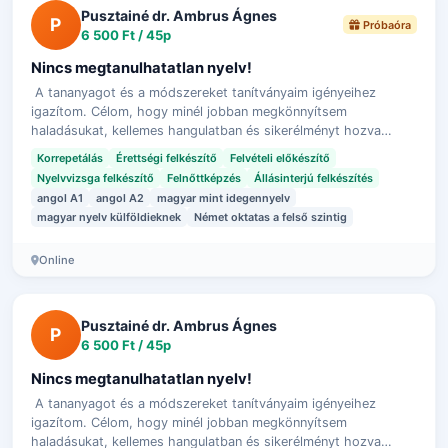
Pusztainé dr. Ambrus Ágnes
P
Próbaóra
6 500 Ft / 45p
Nincs megtanulhatatlan nyelv!
A tananyagot és a módszereket tanítványaim igényeihez
igazítom. Célom, hogy minél jobban megkönnyítsem
haladásukat, kellemes hangulatban és sikerélményt hozva
teljenek az órák.
Korrepetálás
Érettségi felkészítő
Felvételi előkészítő
Nyelvvizsga felkészítő
Felnőttképzés
Állásinterjú felkészítés
angol A1
angol A2
magyar mint idegennyelv
magyar nyelv külföldieknek
Német oktatas a felső szintig
Online
Pusztainé dr. Ambrus Ágnes
P
6 500 Ft / 45p
Nincs megtanulhatatlan nyelv!
A tananyagot és a módszereket tanítványaim igényeihez
igazítom. Célom, hogy minél jobban megkönnyítsem
haladásukat, kellemes hangulatban és sikerélményt hozva