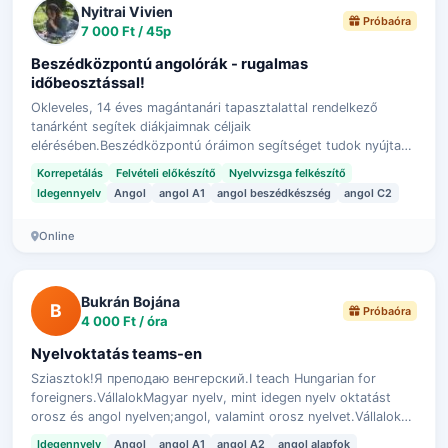
Nyitrai Vivien
Próbaóra
7 000 Ft / 45p
Beszédközpontú angolórák - rugalmas
időbeosztással!
Okleveles, 14 éves magántanári tapasztalattal rendelkező
tanárként segítek diákjaimnak céljaik
elérésében.Beszédközpontú óráimon segítséget tudok nyújtani
általános, valamint üzleti nyelvizsgára való…
Korrepetálás
Felvételi előkészítő
Nyelvvizsga felkészítő
Idegennyelv
Angol
angol A1
angol beszédkészség
angol C2
Online
Bukrán Bojána
B
Próbaóra
4 000 Ft / óra
Nyelvoktatás teams-en
Sziasztok!Я преподаю венгерский.I teach Hungarian for
foreigners.VállalokMagyar nyelv, mint idegen nyelv oktatást
orosz és angol nyelven;angol, valamint orosz nyelvet.Vállalok
kb. 30 perces próbaórát…
Idegennyelv
Angol
angol A1
angol A2
angol alapfok