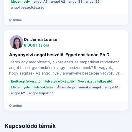
Idegennyelv
angol A1
angol A2
angol B1
angol B2
angol beszédkészség
Online
Dr. Jenna Louise
8 000 Ft / óra
Anyanyelvi angol beszélő. Egyetemi tanár, Ph.D.
Keres egy megbízható, elkötelezett és empátiával rendelkező
angol tanárt gyermekének vagy tinédzserének? Itt vagyok,
hogy segítsek.Az angol nyelv anyanyelvi beszélője vagyok. Dr.
Jenna Louise a neve…
Érettségi felkészítő
Felvételi előkészítő
Nyelvvizsga felkészítő
Idegennyelv
Felsőoktatás
Állásinterjú
amerikai angol
angol A1
angol A2
angol alapszint
Online
Kapcsolódó témák