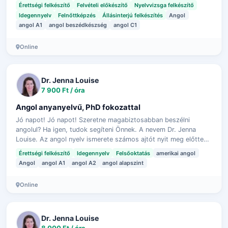
ECL, LanguageCert, CAE) vagy üzleti …
Érettségi felkészítő
Felvételi előkészítő
Nyelvvizsga felkészítő
Idegennyelv
Felnőttképzés
Állásinterjú felkészítés
Angol
angol A1
angol beszédkészség
angol C1
Online
Dr. Jenna Louise
7 900 Ft / óra
Angol anyanyelvű, PhD fokozattal
Jó napot! Jó napot! Szeretne magabiztosabban beszélni
angolul? Ha igen, tudok segíteni Önnek. A nevem Dr. Jenna
Louise. Az angol nyelv ismerete számos ajtót nyit meg előtted
szakmailag! Szeretnék a o…
Érettségi felkészítő
Idegennyelv
Felsőoktatás
amerikai angol
Angol
angol A1
angol A2
angol alapszint
Online
Dr. Jenna Louise