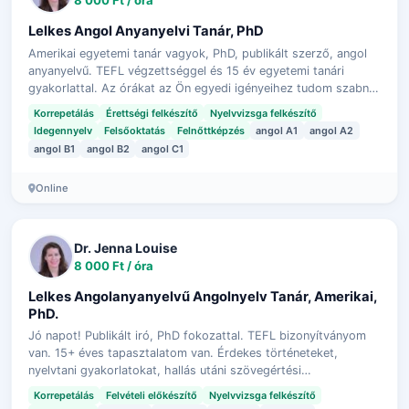
8 000 Ft / óra
Lelkes Angol Anyanyelvi Tanár, PhD
Amerikai egyetemi tanár vagyok, PhD, publikált szerző, angol
anyanyelvű. TEFL végzettséggel és 15 év egyetemi tanári
gyakorlattal. Az órákat az Ön egyedi igényeihez tudom szabni.
Segítek letenni ango…
Korrepetálás
Érettségi felkészítő
Nyelvvizsga felkészítő
Idegennyelv
Felsőoktatás
Felnőttképzés
angol A1
angol A2
angol B1
angol B2
angol C1
Online
Dr. Jenna Louise
8 000 Ft / óra
Lelkes Angolanyanyelvű Angolnyelv Tanár, Amerikai,
PhD.
Jó napot! Publikált iró, PhD fokozattal. TEFL bizonyítványom
van. 15+ éves tapasztalatom van. Érdekes történeteket,
nyelvtani gyakorlatokat, hallás utáni szövegértési
gyakorlatokat, szókincsépítő ját…
Korrepetálás
Felvételi előkészítő
Nyelvvizsga felkészítő