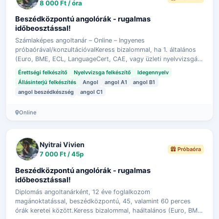
8 000 Ft / óra
Beszédközpontú angolórák - rugalmas
időbeosztással!
Számlaképes angoltanár – Online – Ingyenes
próbaórával/konzultációvalKeress bizalommal, ha 1. általános
(Euro, BME, ECL, LanguageCert, CAE, vagy üzleti nyelvvizsgára
(Gazdálkodó, Zöld út, EuroPro) ké…
Érettségi felkészítő
Nyelvvizsga felkészítő
Idegennyelv
Állásinterjú felkészítés
Angol
angol A1
angol B1
angol beszédkészség
angol C1
Online
Nyitrai Vivien
Próbaóra
7 000 Ft / 45p
Beszédközpontú angolórák - rugalmas
időbeosztással!
Diplomás angoltanárként, 12 éve foglalkozom
magánoktatással, beszédközpontú, 45, valamint 60 perces
órák keretei között.Keress bizalommal, haáltalános (Euro, BME,