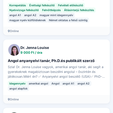
teljenek az órák.
Korrepetálás
Érettségi felkészítő
Felvételi előkészítő
Nyelvvizsga felkészítő
Felnőttképzés
Állásinterjú felkészítés
angol A1
angol A2
magyar mint idegennyelv
magyar nyelv külföldieknek
Német oktatas a felső szintig
Online
Dr. Jenna Louise
9 000 Ft / óra
Angol anyanyelvi tanár, Ph.D.és publikált szerző
Szia! Dr. Jenna Louise vagyok, amerikai angol tanár, aki segít a
gyerekeknek magabiztosan beszélni angolul – őszintén és
játékosan.Miért én? ✅ Anyanyelvi angol beszélő (USA)✅ PhD-
fokozat és publiká…
Idegennyelv
amerikai angol
Angol
angol A1
angol A2
angol alapfok
Online