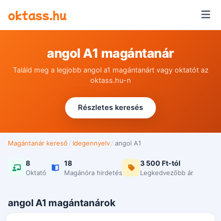
Ugrás a tartalomra
oktass.hu
angol A1 magántanár
Találd meg a legjobb angol a1 magántanárt vagy oktatót az
oktass.hu-n
Részletes keresés
Magántanár kereső
/
Idegennyelv
/
angol A1
8
18
3 500 Ft-tól
Oktató
Magánóra hirdetés
Legkedvezőbb ár
angol A1 magántanárok