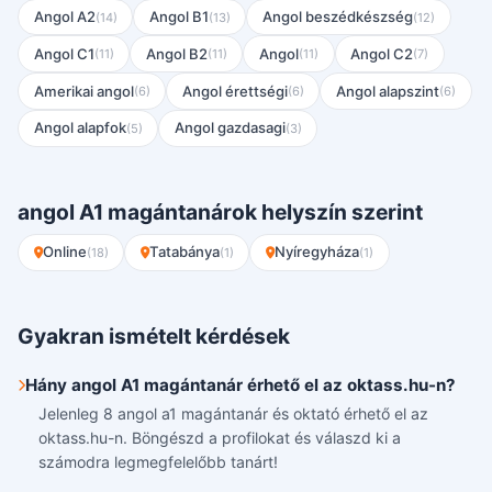
Angol A2
Angol B1
Angol beszédkészség
(14)
(13)
(12)
Angol C1
Angol B2
Angol
Angol C2
(11)
(11)
(11)
(7)
Amerikai angol
Angol érettségi
Angol alapszint
(6)
(6)
(6)
Angol alapfok
Angol gazdasagi
(5)
(3)
angol A1 magántanárok helyszín szerint
Online
Tatabánya
Nyíregyháza
(18)
(1)
(1)
Gyakran ismételt kérdések
Hány angol A1 magántanár érhető el az oktass.hu-n?
Jelenleg 8 angol a1 magántanár és oktató érhető el az
oktass.hu-n. Böngészd a profilokat és válaszd ki a
számodra legmegfelelőbb tanárt!