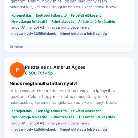
igazítom. Célom, hogy minél jobban megkönnyítsem
haladásukat, kellemes hangulatban és sikerélményt hozva
teljenek az órák.
Korrepetálás
Érettségi felkészítő
Felvételi előkészítő
Nyelvvizsga felkészítő
Felnőttképzés
Állásinterjú felkészítés
angol A1
angol A2
magyar mint idegennyelv
magyar nyelv külföldieknek
Német oktatas a felső szintig
Online
Pusztainé dr. Ambrus Ágnes
P
6 500 Ft / 45p
Nincs megtanulhatatlan nyelv!
A tananyagot és a módszereket tanítványaim igényeihez
igazítom. Célom, hogy minél jobban megkönnyítsem
haladásukat, kellemes hangulatban és sikerélményt hozva
teljenek az órák.
Korrepetálás
Érettségi felkészítő
Felvételi előkészítő
Nyelvvizsga felkészítő
Felnőttképzés
Állásinterjú felkészítés
angol A1
angol A2
magyar mint idegennyelv
magyar nyelv külföldieknek
Német oktatas a felső szintig