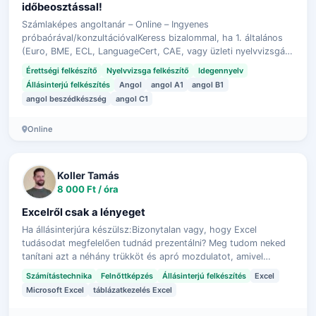
időbeosztással!
Számlaképes angoltanár – Online – Ingyenes
próbaórával/konzultációvalKeress bizalommal, ha 1. általános
(Euro, BME, ECL, LanguageCert, CAE, vagy üzleti nyelvvizsgára
(Gazdálkodó, Zöld út, EuroPro) ké…
Érettségi felkészítő
Nyelvvizsga felkészítő
Idegennyelv
Állásinterjú felkészítés
Angol
angol A1
angol B1
angol beszédkészség
angol C1
Online
Koller Tamás
8 000 Ft / óra
Excelről csak a lényeget
Ha állásinterjúra készülsz:Bizonytalan vagy, hogy Excel
tudásodat megfelelően tudnád prezentálni? Meg tudom neked
tanítani azt a néhány trükköt és apró mozdulatot, amivel
jelenlegi tudásod bizonytala…
Számítástechnika
Felnőttképzés
Állásinterjú felkészítés
Excel
Microsoft Excel
táblázatkezelés Excel