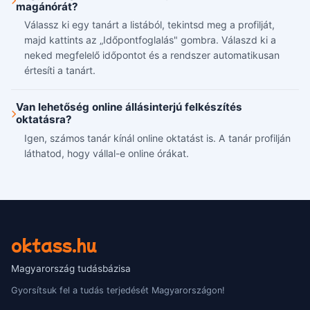
magánórát?
Válassz ki egy tanárt a listából, tekintsd meg a profilját,
majd kattints az „Időpontfoglalás" gombra. Válaszd ki a
neked megfelelő időpontot és a rendszer automatikusan
értesíti a tanárt.
Van lehetőség online állásinterjú felkészítés
oktatásra?
Igen, számos tanár kínál online oktatást is. A tanár profilján
láthatod, hogy vállal-e online órákat.
oktass.hu
Magyarország tudásbázisa
Gyorsítsuk fel a tudás terjedését Magyarországon!