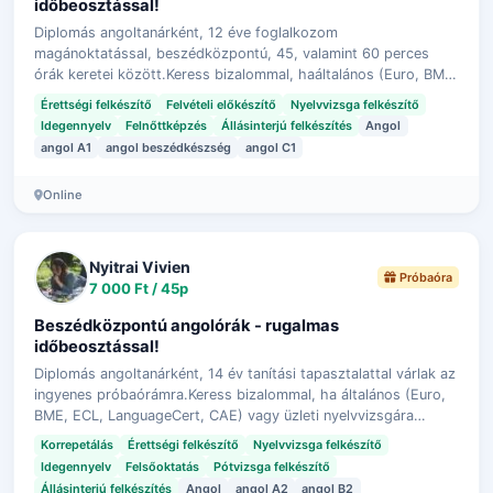
időbeosztással!
Diplomás angoltanárként, 12 éve foglalkozom
magánoktatással, beszédközpontú, 45, valamint 60 perces
órák keretei között.Keress bizalommal, haáltalános (Euro, BME,
ECL, LanguageCert, CAE) vagy üzleti …
Érettségi felkészítő
Felvételi előkészítő
Nyelvvizsga felkészítő
Idegennyelv
Felnőttképzés
Állásinterjú felkészítés
Angol
angol A1
angol beszédkészség
angol C1
Online
Nyitrai Vivien
Próbaóra
7 000 Ft / 45p
Beszédközpontú angolórák - rugalmas
időbeosztással!
Diplomás angoltanárként, 14 év tanítási tapasztalattal várlak az
ingyenes próbaórámra.Keress bizalommal, ha általános (Euro,
BME, ECL, LanguageCert, CAE) vagy üzleti nyelvvizsgára
(Gazdálkodó, Zöld ú…
Korrepetálás
Érettségi felkészítő
Nyelvvizsga felkészítő
Idegennyelv
Felsőoktatás
Pótvizsga felkészítő
Állásinterjú felkészítés
Angol
angol A2
angol B2