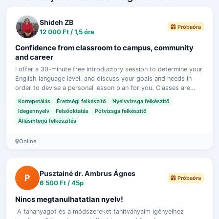
Shideh ZB
Próbaóra
12 000 Ft / 1,5 óra
Confidence from classroom to campus, community
and career
I offer a 30-minute free introductory session to determine your
English language level, and discuss your goals and needs in
order to devise a personal lesson plan for you. Classes are
online. Each se…
Korrepetálás
Érettségi felkészítő
Nyelvvizsga felkészítő
Idegennyelv
Felsőoktatás
Pótvizsga felkészítő
Állásinterjú felkészítés
Online
Pusztainé dr. Ambrus Ágnes
P
Próbaóra
6 500 Ft / 45p
Nincs megtanulhatatlan nyelv!
A tananyagot és a módszereket tanítványaim igényeihez