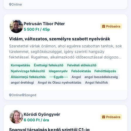
Online
Petrusán Tibor Péter
Próbaóra
5 500 Ft / 45p
Vidám, változatos, személyre szabott nyelvórák
Szeretettel várlak óráimon, ahol egyénre szabottan tanítok, sok
türelemmel, segítőkészséggel, igény szerinti hangsúly
fektetéssel. Rugalmas, alkalmazkodó időbeosztással dolgozok,
akár éjszaka vagy hé…
Korrepetálás
Érettségi felkészítő
Felvételi előkészítő
Nyelvvizsga felkészítő
Idegennyelv
Felsőoktatás
Felnőttképzés
Állásinterjú felkészítés
---Egyéb---
Angol
angol beszédkészség
angol érettésgi
Angol és Olasz nyelvoktatás
Angol felsőfok
Online
Szeged
Kóródi Gyöngyvér
Próbaóra
6 000 Ft / óra
Spanyol társalgás kezdő szinttől C1-ig