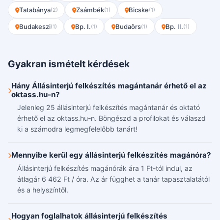
Tatabánya
Zsámbék
Bicske
(2)
(1)
(1)
Budakeszi
Bp. I.
Budaörs
Bp. II.
(1)
(1)
(1)
(1)
Gyakran ismételt kérdések
Hány Állásinterjú felkészítés magántanár érhető el az
oktass.hu-n?
Jelenleg 25 állásinterjú felkészítés magántanár és oktató
érhető el az oktass.hu-n. Böngészd a profilokat és válaszd
ki a számodra legmegfelelőbb tanárt!
Mennyibe kerül egy állásinterjú felkészítés magánóra?
Állásinterjú felkészítés magánórák ára 1 Ft-tól indul, az
átlagár 6 462 Ft / óra. Az ár függhet a tanár tapasztalatától
és a helyszíntől.
Hogyan foglalhatok állásinterjú felkészítés