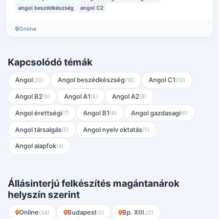
angol beszédkészség
angol C2
Online
Kapcsolódó témák
Angol
Angol beszédkészség
Angol C1
(20)
(16)
(10)
Angol B2
Angol A1
Angol A2
(9)
(8)
(8)
Angol érettségi
Angol B1
Angol gazdasagi
(7)
(6)
(6)
Angol társalgás
Angol nyelv oktatás
(5)
(5)
Angol alapfok
(4)
Állásinterjú felkészítés magántanárok
helyszín szerint
Online
Budapest
Bp. XIII.
(34)
(5)
(2)