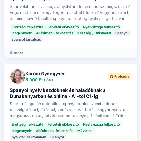
Spanyolul tanulsz, megy a nyelvtan de nem mersz megszólalni?
Fogalmad sincs, hogy fogod a szóbelit túlélni? Vagy beszélnél,
de nincs kivel?Tanultál spanyolul, esetleg nyelvvizsgád is van,
de már kijö…
Érettségi felkészítő
Felvételi előkészítő
Nyelvvizsga felkészítő
Idegennyelv
Állásinterjú felkészítés
Készség / Önismeret
Spanyol
spanyol társalgás
Online
Kóródi Gyöngyvér
Próbaóra
8 000 Ft / óra
Spanyol nyelv kezdőknek és haladóknak a
Dunakanyarban és online - A1-től C1-ig
Szeretnél igazán autentikus spanyolórákat venni sok-sok
beszélgetéssel, játékkal, zenével, követhető, magyar nyelvtani
magyarázatokkal, következetes tananyag-felépítéssel? Érdekel
a spanyol kultúra, …
Érettségi felkészítő
Felvételi előkészítő
Nyelvvizsga felkészítő
Idegennyelv
Állásinterjú felkészítés
Művészet
nyelvtan és irodalom
Spanyol