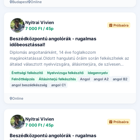
Budapest
Online
Nyitrai Vivien
Próbaóra
7 000 Ft / 45p
Beszédközpontú angolórák - rugalmas
időbeosztással!
Diplomás angoltanárként, 14 éve foglalkozom
magánoktatással.Oldott hangulatú óráim során felkészítelek az
általad választott nyelvvizsgára, állásinterjúra, de szívesen
segítek angoltudásod szintentar…
Érettségi felkészítő
Nyelvvizsga felkészítő
Idegennyelv
Felnőttképzés
Állásinterjú felkészítés
Angol
angol A2
angol B2
angol beszédkészség
angol C1
Online
Nyitrai Vivien
Próbaóra
7 000 Ft / 45p
Beszédközpontú angolórák - rugalmas