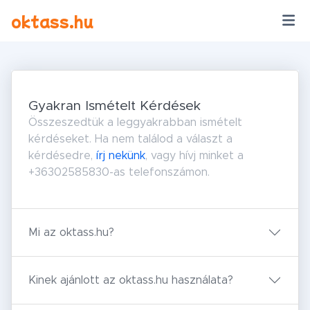
Ugrás a tartalomra
oktass.hu
Gyakran Ismételt Kérdések
Összeszedtük a leggyakrabban ismételt
kérdéseket. Ha nem találod a választ a
kérdésedre,
írj nekünk
, vagy hívj minket a
+36302585830-as telefonszámon.
Mi az oktass.hu?
Kinek ajánlott az oktass.hu használata?