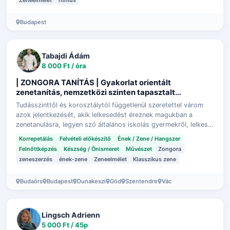
Budapest
Tabajdi Ádám
8 000 Ft / óra
| ZONGORA TANÍTÁS | Gyakorlat orientált
zenetanítás, nemzetközi szinten tapasztalt
koncertező művésztől
Tudásszinttől és korosztálytól függetlenül szeretettel várom
azok jelentkezését, akik lelkesedést éreznek magukban a
zenetanulásra, legyen szó általános iskolás gyermekről, lelkes
újrakezdőről, vagy …
Korrepetálás
Felvételi előkészítő
Ének / Zene / Hangszer
Felnőttképzés
Készség / Önismeret
Művészet
Zongora
zeneszerzés
ének-zene
Zeneelmélet
Klasszikus zene
Budaörs
Budapest
Dunakeszi
Göd
Szentendre
Vác
Lingsch Adrienn
5 000 Ft / 45p