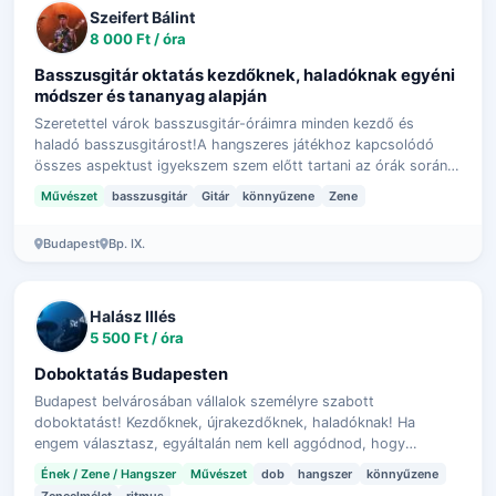
Szeifert Bálint
8 000 Ft / óra
Basszusgitár oktatás kezdőknek, haladóknak egyéni
módszer és tananyag alapján
Szeretettel várok basszusgitár-óráimra minden kezdő és
haladó basszusgitárost!A hangszeres játékhoz kapcsolódó
összes aspektust igyekszem szem előtt tartani az órák során,
az alapvető technikai gyako…
Művészet
basszusgitár
Gitár
könnyűzene
Zene
Budapest
Bp. IX.
Halász Illés
5 500 Ft / óra
Doboktatás Budapesten
Budapest belvárosában vállalok személyre szabott
doboktatást! Kezdőknek, újrakezdőknek, haladóknak! Ha
engem választasz, egyáltalán nem kell aggódnod, hogy
megfelelő technikai alapokat fogsz-e kapni,…
Ének / Zene / Hangszer
Művészet
dob
hangszer
könnyűzene
Zeneelmélet
ritmus