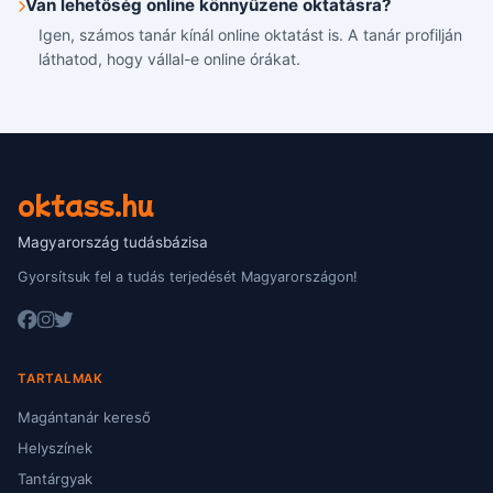
Van lehetőség online könnyűzene oktatásra?
Igen, számos tanár kínál online oktatást is. A tanár profilján
láthatod, hogy vállal-e online órákat.
oktass.hu
Magyarország tudásbázisa
Gyorsítsuk fel a tudás terjedését Magyarországon!
TARTALMAK
Magántanár kereső
Helyszínek
Tantárgyak