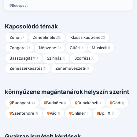
Budapest
Kapcsolódó témák
Zene
Zeneelmélet
Klasszikus zene
(3)
(2)
(2)
Zongora
Népzene
Gitár
Musical
(2)
(2)
(1)
(1)
Basszusgitár
Színház
Szolfézs
(1)
(1)
(1)
Zeneszerkesztés
Zeneművészeti
(1)
(1)
könnyűzene magántanárok helyszín szerint
Budapest
Budaörs
Dunakeszi
Göd
(4)
(1)
(1)
(1)
Szentendre
Vác
Online
Bp. IX.
(1)
(1)
(1)
(1)
Gyakran ismételt kérdések