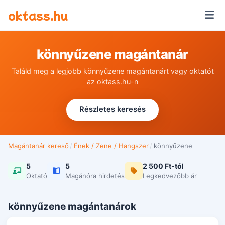
Ugrás a tartalomra
oktass.hu
könnyűzene magántanár
Találd meg a legjobb könnyűzene magántanárt vagy oktatót
az oktass.hu-n
Részletes keresés
Magántanár kereső
/
Ének / Zene / Hangszer
/
könnyűzene
5
5
2 500 Ft-tól
Oktató
Magánóra hirdetés
Legkedvezőbb ár
könnyűzene magántanárok