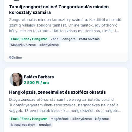
Tanulj zongorát online! Zongoratanulás minden
korosztály számára
Zongoratanulás minden korosztály számára. Kezdőtől a haladó
szintig vállalok zongora tanítást. Online tanítok, így otthonról
kényelmesen tanulhatsz! Kottaolvasás megtanítása, elméleti
ismeretek gyako…
Ének / Zene / Hangszer
Zene
Zongora
kotta olvasás
Klasszikus zene
könnyűzene
Online
Balázs Barbara
2 500 Ft / óra
Hangképzés, zeneelmélet és szolfézs oktatás
Drága zeneszerető sorstársam! Jelenleg az Eötvös Loránd
Tudományegyetem ének-zene szakos, harmadéves hallgatója
vagyok. 13 éve tanulok klasszikus hangképzést, és a rengeteg
felhalmozódott tudásomat m…
Ének / Zene / Hangszer
magánének
könnyűzene
Népzene
klasszikus ének
musical