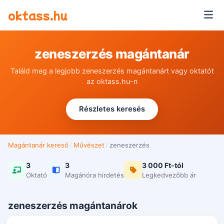
Ugrás a tartalomra
oktass.hu
zeneszerzés magántanár
Találd meg a legjobb zeneszerzés magántanárt vagy oktatót
az oktass.hu-n
Részletes keresés
Magántanár kereső
/
Művészet
/
zeneszerzés
3
3
3 000 Ft-tól
Oktató
Magánóra hirdetés
Legkedvezőbb ár
zeneszerzés magántanárok