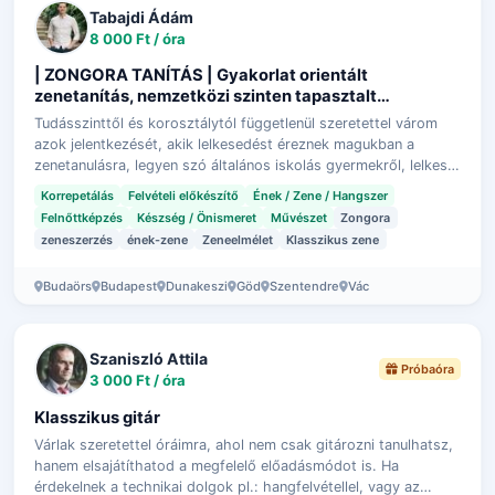
Tabajdi Ádám
8 000 Ft / óra
| ZONGORA TANÍTÁS | Gyakorlat orientált
zenetanítás, nemzetközi szinten tapasztalt
koncertező művésztől
Tudásszinttől és korosztálytól függetlenül szeretettel várom
azok jelentkezését, akik lelkesedést éreznek magukban a
zenetanulásra, legyen szó általános iskolás gyermekről, lelkes
újrakezdőről, vagy …
Korrepetálás
Felvételi előkészítő
Ének / Zene / Hangszer
Felnőttképzés
Készség / Önismeret
Művészet
Zongora
zeneszerzés
ének-zene
Zeneelmélet
Klasszikus zene
Budaörs
Budapest
Dunakeszi
Göd
Szentendre
Vác
Szaniszló Attila
Próbaóra
3 000 Ft / óra
Klasszikus gitár
Várlak szeretettel óráimra, ahol nem csak gitározni tanulhatsz,
hanem elsajátíthatod a megfelelő előadásmódot is. Ha
érdekelnek a technikai dolgok pl.: hangfelvétellel, vagy az