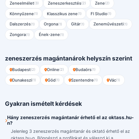
Zeneelmélet
Zeneszerkesztés
Zene
(3)
(2)
(2)
Könnyűzene
Klasszikus zene
Fl Studio
(1)
(1)
(1)
Dalszerzés
Orgona
Gitár
Zeneművészeti
(1)
(1)
(1)
(1)
Zongora
Ének-zene
(1)
(1)
zeneszerzés magántanárok helyszín szerint
Budapest
Online
Budaörs
(2)
(2)
(1)
Dunakeszi
Göd
Szentendre
Vác
(1)
(1)
(1)
(1)
Gyakran ismételt kérdések
Hány zeneszerzés magántanár érhető el az oktass.hu-
n?
Jelenleg 3 zeneszerzés magántanár és oktató érhető el az
oktass.hu-n. Böngészd a profilokat és válaszd ki a