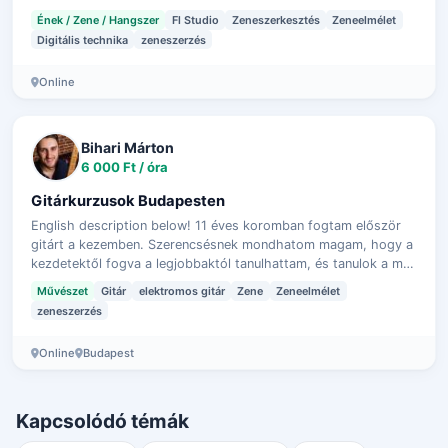
ahhoz szükséges eszköz…
Ének / Zene / Hangszer
Fl Studio
Zeneszerkesztés
Zeneelmélet
Digitális technika
zeneszerzés
Online
Bihari Márton
6 000 Ft / óra
Gitárkurzusok Budapesten
English description below! 11 éves koromban fogtam először
gitárt a kezemben. Szerencsésnek mondhatom magam, hogy a
kezdetektől fogva a legjobbaktól tanulhattam, és tanulok a mai
napig is. Klasszikus…
Művészet
Gitár
elektromos gitár
Zene
Zeneelmélet
zeneszerzés
Online
Budapest
Kapcsolódó témák