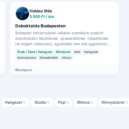
Halász Illés
5 500 Ft / óra
Doboktatás Budapesten
Budapest belvárosában vállalok személyre szabott
doboktatást! Kezdőknek, újrakezdőknek, haladóknak!
Ha engem választasz, egyáltalán nem kell aggódnod,
hogy megfelelő technikai alapokat fogsz-e kapni,…
Ének / Zene / Hangszer
Művészet
dob
hangszer
könnyűzene
Zeneelmélet
ritmus
Budapest
Hangszer
Studio
Pop
Ritmus
Könnyűzene
(1)
(1)
(1)
(1)
(1)