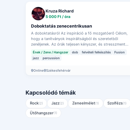
Kruza Richard
5 000 Ft / óra
Doboktatás zenecentrikusan
A doboktatásról Az inspiráció a fő mozgatóerő Célom,
hogy a tanítványok inspiráltságból és szeretetből
zenéljenek. Az órák teljesen kényszer, és stresszmentes
folyása elengedhetetlen ahhoz, hogy elmé…
Ének / Zene / Hangszer
dob
felvételi felkészítés
Fusion
jazz
percussion
Online
Székesfehérvár
Kapcsolódó témák
Rock
Jazz
Zeneelmélet
Szolfézs
(2)
(2)
(1)
(1)
Ütőhangszer
(1)