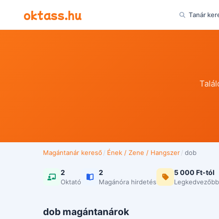
Ugrás a tartalomra
oktass.hu
Tanár ker
Talá
Magántanár kereső
/
Ének / Zene / Hangszer
/
dob
2
2
5 000 Ft-tól
Oktató
Magánóra hirdetés
Legkedvezőbb
dob magántanárok