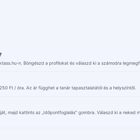
?
ktass.hu-n. Böngészd a profilokat és válaszd ki a számodra legmegfe
50 Ft / óra. Az ár függhet a tanár tapasztalatától és a helyszíntől.
filját, majd kattints az „Időpontfoglalás" gombra. Válaszd ki a neke