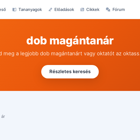
eső
Tananyagok
Előadások
Cikkek
Fórum
dob magántanár
ld meg a legjobb dob magántanárt vagy oktatót az oktass
Részletes keresés
 ár