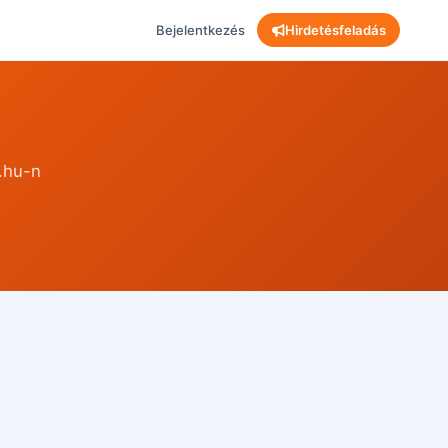
Bejelentkezés
Hirdetésfeladás
.hu-n