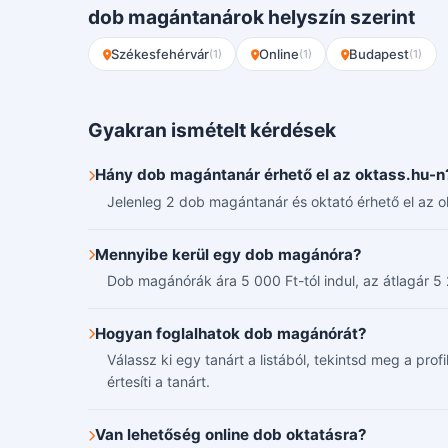
dob magántanárok helyszín szerint
Székesfehérvár
Online
Budapest
(1)
(1)
(1)
Gyakran ismételt kérdések
Hány dob magántanár érhető el az oktass.hu-n
Jelenleg 2 dob magántanár és oktató érhető el az o
Mennyibe kerül egy dob magánóra?
Dob magánórák ára 5 000 Ft-tól indul, az átlagár 5 2
Hogyan foglalhatok dob magánórát?
Válassz ki egy tanárt a listából, tekintsd meg a pro
értesíti a tanárt.
Van lehetőség online dob oktatásra?