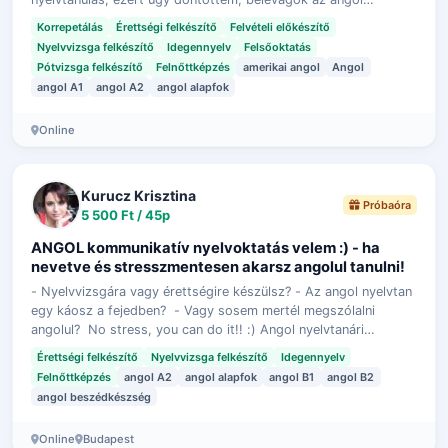
nyelvoktatás világába. Az …
Korrepetálás
Érettségi felkészítő
Felvételi előkészítő
Nyelvvizsga felkészítő
Idegennyelv
Felsőoktatás
Pótvizsga felkészítő
Felnőttképzés
amerikai angol
Angol
angol A1
angol A2
angol alapfok
Online
Kurucz Krisztina
Próbaóra
5 500 Ft / 45p
ANGOL kommunikatív nyelvoktatás velem :) - ha
nevetve és stresszmentesen akarsz angolul tanulni!
- Nyelvvizsgára vagy érettségire készülsz? - Az angol nyelvtan
egy káosz a fejedben? - Vagy sosem mertél megszólalni
angolul? No stress, you can do it!! :) Angol nyelvtanári
diplomával, 18 éves tan…
Érettségi felkészítő
Nyelvvizsga felkészítő
Idegennyelv
Felnőttképzés
angol A2
angol alapfok
angol B1
angol B2
angol beszédkészség
Online
Budapest