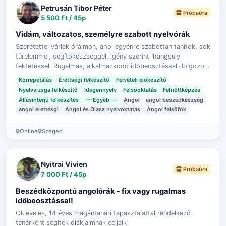
Petrusán Tibor Péter
Próbaóra
5 500 Ft / 45p
Vidám, változatos, személyre szabott nyelvórák
Szeretettel várlak óráimon, ahol egyénre szabottan tanítok, sok
türelemmel, segítőkészséggel, igény szerinti hangsúly
fektetéssel. Rugalmas, alkalmazkodó időbeosztással dolgozok,
akár éjszaka vagy hé…
Korrepetálás
Érettségi felkészítő
Felvételi előkészítő
Nyelvvizsga felkészítő
Idegennyelv
Felsőoktatás
Felnőttképzés
Állásinterjú felkészítés
---Egyéb---
Angol
angol beszédkészség
angol érettésgi
Angol és Olasz nyelvoktatás
Angol felsőfok
Online
Szeged
Nyitrai Vivien
Próbaóra
7 000 Ft / 45p
Beszédközpontú angolórák - fix vagy rugalmas
időbeosztással!
Okleveles, 14 éves magántanári tapasztalattal rendelkező
tanárként segítek diákjaimnak céljaik