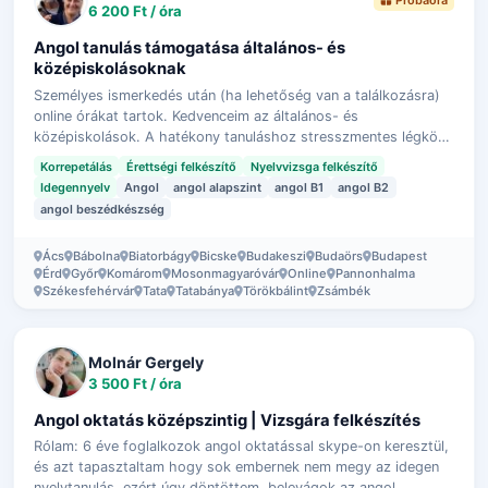
Próbaóra
6 200 Ft / óra
Angol tanulás támogatása általános- és
középiskolásoknak
Személyes ismerkedés után (ha lehetőség van a találkozásra)
online órákat tartok. Kedvenceim az általános- és
középiskolások. A hatékony tanuláshoz stresszmentes légkört
biztosítok: semmi nem kötelez…
Korrepetálás
Érettségi felkészítő
Nyelvvizsga felkészítő
Idegennyelv
Angol
angol alapszint
angol B1
angol B2
angol beszédkészség
Ács
Bábolna
Biatorbágy
Bicske
Budakeszi
Budaörs
Budapest
Érd
Győr
Komárom
Mosonmagyaróvár
Online
Pannonhalma
Székesfehérvár
Tata
Tatabánya
Törökbálint
Zsámbék
Molnár Gergely
3 500 Ft / óra
Angol oktatás középszintig | Vizsgára felkészítés
Rólam: 6 éve foglalkozok angol oktatással skype-on keresztül,
és azt tapasztaltam hogy sok embernek nem megy az idegen
nyelvtanulás, ezért úgy döntöttem, belevágok az angol