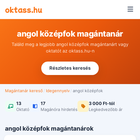
Ugrás a tartalomra
oktass.hu
angol középfok magántanár
Találd meg a legjobb angol középfok magántanárt vagy
oktatót az oktass.hu-n
Részletes keresés
Magántanár kereső
/
Idegennyelv
/
angol középfok
13
17
3 000 Ft-tól
Oktató
Magánóra hirdetés
Legkedvezőbb ár
angol középfok magántanárok