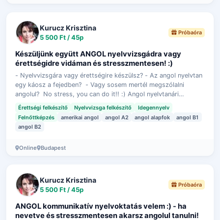
Kurucz Krisztina
Próbaóra
5 500 Ft / 45p
Készüljünk együtt ANGOL nyelvvizsgádra vagy
érettségidre vidáman és stresszmentesen! :)
- Nyelvvizsgára vagy érettségire készülsz? - Az angol nyelvtan
egy káosz a fejedben? - Vagy sosem mertél megszólalni
angolul? No stress, you can do it!! :) Angol nyelvtanári
diplomával, 18 éves tan…
Érettségi felkészítő
Nyelvvizsga felkészítő
Idegennyelv
Felnőttképzés
amerikai angol
angol A2
angol alapfok
angol B1
angol B2
Online
Budapest
Kurucz Krisztina
Próbaóra
5 500 Ft / 45p
ANGOL kommunikatív nyelvoktatás velem :) - ha
nevetve és stresszmentesen akarsz angolul tanulni!