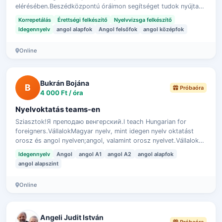
elérésében.Beszédközpontú óráimon segítséget tudok nyújtani
általános, valamint üzleti nyelvizsgára való…
Korrepetálás
Érettségi felkészítő
Nyelvvizsga felkészítő
Idegennyelv
angol alapfok
Angol felsőfok
angol középfok
Online
Bukrán Bojána
B
Próbaóra
4 000 Ft / óra
Nyelvoktatás teams-en
Sziasztok!Я преподаю венгерский.I teach Hungarian for
foreigners.VállalokMagyar nyelv, mint idegen nyelv oktatást
orosz és angol nyelven;angol, valamint orosz nyelvet.Vállalok
kb. 30 perces próbaórát…
Idegennyelv
Angol
angol A1
angol A2
angol alapfok
angol alapszint
Online
Angeli Judit István