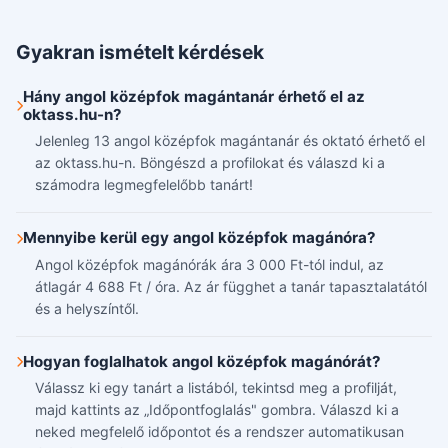
Gyakran ismételt kérdések
Hány angol középfok magántanár érhető el az
oktass.hu-n?
Jelenleg 13 angol középfok magántanár és oktató érhető el
az oktass.hu-n. Böngészd a profilokat és válaszd ki a
számodra legmegfelelőbb tanárt!
Mennyibe kerül egy angol középfok magánóra?
Angol középfok magánórák ára 3 000 Ft-tól indul, az
átlagár 4 688 Ft / óra. Az ár függhet a tanár tapasztalatától
és a helyszíntől.
Hogyan foglalhatok angol középfok magánórát?
Válassz ki egy tanárt a listából, tekintsd meg a profilját,
majd kattints az „Időpontfoglalás" gombra. Válaszd ki a
neked megfelelő időpontot és a rendszer automatikusan