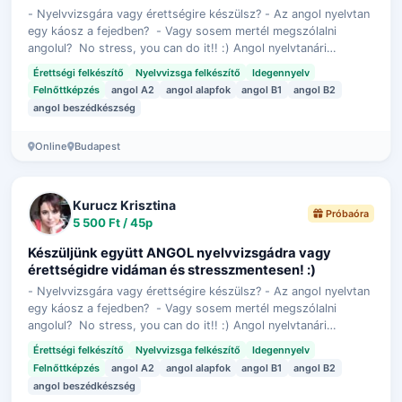
- Nyelvvizsgára vagy érettségire készülsz? - Az angol nyelvtan
egy káosz a fejedben? - Vagy sosem mertél megszólalni
angolul? No stress, you can do it!! :) Angol nyelvtanári
diplomával, 18 éves tan…
Érettségi felkészítő
Nyelvvizsga felkészítő
Idegennyelv
Felnőttképzés
angol A2
angol alapfok
angol B1
angol B2
angol beszédkészség
Online
Budapest
Kurucz Krisztina
Próbaóra
5 500 Ft / 45p
Készüljünk együtt ANGOL nyelvvizsgádra vagy
érettségidre vidáman és stresszmentesen! :)
- Nyelvvizsgára vagy érettségire készülsz? - Az angol nyelvtan
egy káosz a fejedben? - Vagy sosem mertél megszólalni
angolul? No stress, you can do it!! :) Angol nyelvtanári
diplomával, 18 éves tan…
Érettségi felkészítő
Nyelvvizsga felkészítő
Idegennyelv
Felnőttképzés
angol A2
angol alapfok
angol B1
angol B2
angol beszédkészség