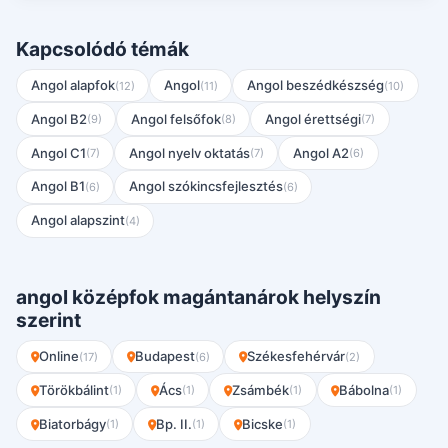
Kapcsolódó témák
Angol alapfok
Angol
Angol beszédkészség
(12)
(11)
(10)
Angol B2
Angol felsőfok
Angol érettségi
(9)
(8)
(7)
Angol C1
Angol nyelv oktatás
Angol A2
(7)
(7)
(6)
Angol B1
Angol szókincsfejlesztés
(6)
(6)
Angol alapszint
(4)
angol középfok magántanárok helyszín
szerint
Online
Budapest
Székesfehérvár
(17)
(6)
(2)
Törökbálint
Ács
Zsámbék
Bábolna
(1)
(1)
(1)
(1)
Biatorbágy
Bp. II.
Bicske
(1)
(1)
(1)