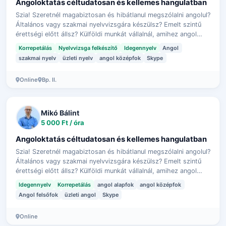
Angoloktatás céltudatosan és kellemes hangulatban
Szia! Szeretnél magabiztosan és hibátlanul megszólalni angolul?
Általános vagy szakmai nyelvvizsgára készülsz? Emelt szintű
érettségi előtt állsz? Külföldi munkát vállalnál, amihez angol
nyelvtudás s…
Korrepetálás
Nyelvvizsga felkészítő
Idegennyelv
Angol
szakmai nyelv
üzleti nyelv
angol középfok
Skype
Online
Bp. II.
Mikó Bálint
5 000 Ft / óra
Angoloktatás céltudatosan és kellemes hangulatban
Szia! Szeretnél magabiztosan és hibátlanul megszólalni angolul?
Általános vagy szakmai nyelvvizsgára készülsz? Emelt szintű
érettségi előtt állsz? Külföldi munkát vállalnál, amihez angol
nyelvtudás s…
Idegennyelv
Korrepetálás
angol alapfok
angol középfok
Angol felsőfok
üzleti angol
Skype
Online