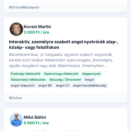
Online
Budapest
Kocsis Martin
3 000 Ft / óra
Interaktív, személyre szabott angol nyelvórák alap-,
közép- vagy felsőfokon
Beszédcentrikus, jó hangulatú, egyénre szabott angolórák
keretei közt kínálok felkészítést nyelvvizsgára, érettségire,
egyéb vizsgákra vagy akár állásinterjúra. Amennyiben
beszédkészségedet fejleszte…
Érettségi felkészítő
Nyelvvizsga felkészítő
Idegennyelv
Állásinterjú felkészítés
Készség / Önismeret
Angol
angol alapszint
angol B2
angol C1
angol beszédkészség
Online
Mikó Bálint
5 000 Ft / óra