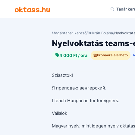
Ugrás a tartalomra
oktass.hu
Tanár ker
Magántanár kereső
/
Bukrán Bojána
/
Nyelvoktat
Nyelvoktatás teams-
4 000 Ft / óra
Próbaóra elérhető
Sziasztok!
Я преподаю венгерский.
I teach Hungarian for foreigners.
Vállalok
Magyar nyelv, mint idegen nyelv oktatás