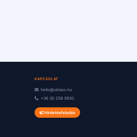
KAPCSOLAT
hello@oktass.hu
+36 30 258 5830
Hirdetésfeladás