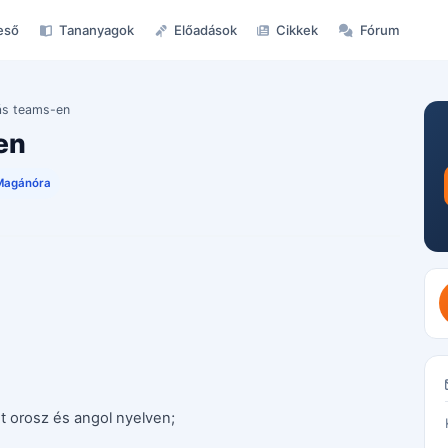
eső
Tananyagok
Előadások
Cikkek
Fórum
ás teams-en
en
Magánóra
t orosz és angol nyelven;