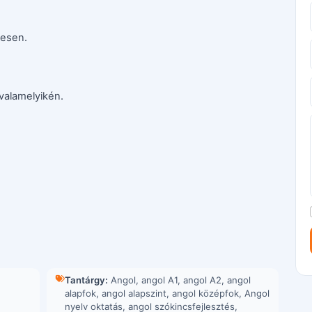
tesen.
valamelyikén.
Tantárgy:
Angol
,
angol A1
,
angol A2
,
angol
alapfok
,
angol alapszint
,
angol középfok
,
Angol
nyelv oktatás
,
angol szókincsfejlesztés
,