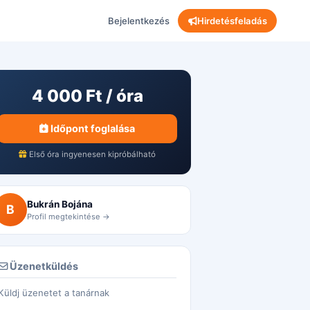
Bejelentkezés
Hirdetésfeladás
4 000 Ft / óra
Időpont foglalása
Első óra ingyenesen kipróbálható
Bukrán Bojána
B
Profil megtekintése →
Üzenetküldés
Küldj üzenetet a tanárnak