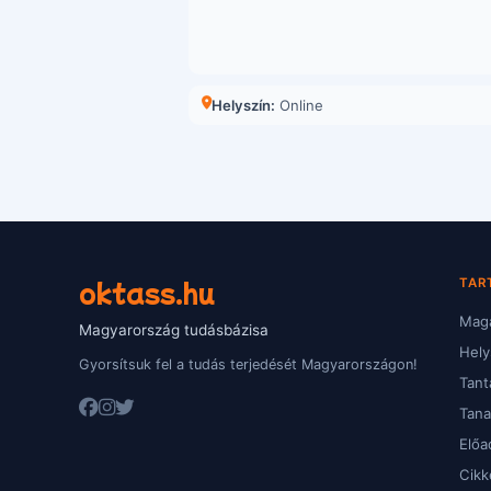
Helyszín:
Online
oktass.hu
TAR
Magá
Magyarország tudásbázisa
Hely
Gyorsítsuk fel a tudás terjedését Magyarországon!
Tant
Tan
Előa
Cikk