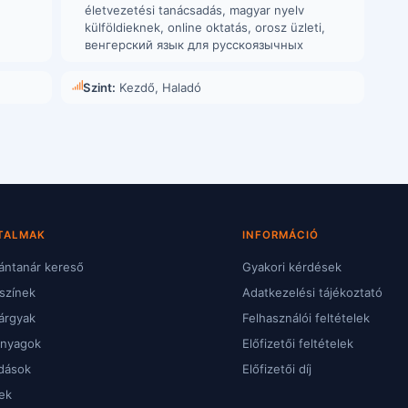
életvezetési tanácsadás
,
magyar nyelv
külföldieknek
,
online oktatás
,
orosz üzleti
,
венгерский язык для русскоязычных
Szint:
Kezdő, Haladó
TALMAK
INFORMÁCIÓ
ntanár kereső
Gyakori kérdések
színek
Adatkezelési tájékoztató
árgyak
Felhasználói feltételek
anyagok
Előfizetői feltételek
dások
Előfizetői díj
ek