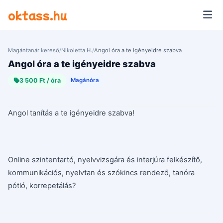
Ugrás a tartalomra
oktass.hu
Magántanár kereső
/
Nikoletta H.
/
Angol óra a te igényeidre szabva
Angol óra a te igényeidre szabva
3 500 Ft / óra
Magánóra
Angol tanítás a te igényeidre szabva!
Online szintentartó, nyelvvizsgára és interjúra felkészítő,
kommunikációs, nyelvtan és szókincs rendező, tanóra
pótló, korrepetálás?