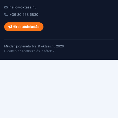
hello@oktass.hu
+36 30 258 5830
Hirdetésfeladás
Minden jog fenntartva © oktass.hu 2026
Oldaltérkép
Adatkezelés
Feltételek