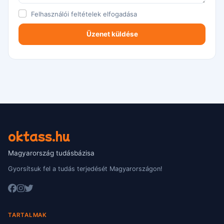
Felhasználói feltételek
elfogadása
oktass.hu
Magyarország tudásbázisa
Gyorsítsuk fel a tudás terjedését Magyarországon!
TARTALMAK