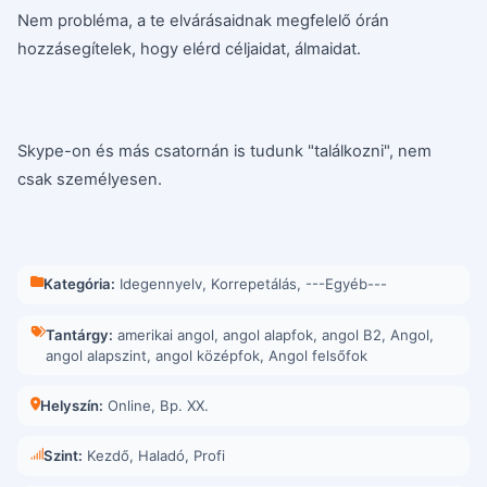
Nem probléma, a te elvárásaidnak megfelelő órán
hozzásegítelek, hogy elérd céljaidat, álmaidat.
Skype-on és más csatornán is tudunk "találkozni", nem
csak személyesen.
Kategória:
Idegennyelv
,
Korrepetálás
,
---Egyéb---
Tantárgy:
amerikai angol
,
angol alapfok
,
angol B2
,
Angol
,
angol alapszint
,
angol középfok
,
Angol felsőfok
Helyszín:
Online
,
Bp. XX.
Szint:
Kezdő, Haladó, Profi