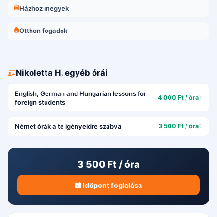
Házhoz megyek
Otthon fogadok
Nikoletta H. egyéb órái
English, German and Hungarian lessons for
4 000 Ft / óra
foreign students
Német órák a te igényeidre szabva
3 500 Ft / óra
3 500 Ft / óra
Időpont foglalása