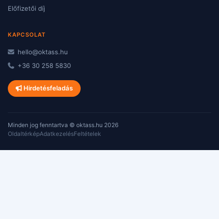
Előfizetői díj
KAPCSOLAT
hello@oktass.hu
+36 30 258 5830
Hirdetésfeladás
Minden jog fenntartva © oktass.hu 2026
Oldaltérkép
Adatkezelés
Feltételek