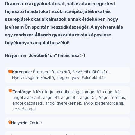
Grammatikai gyakorlatokat, hallás utáni megértést
fejlesztő feladatokat, szókincsépítő játékokat és
szerepjátékokat alkalmazok annak érdekében, hogy
javítsam Ön spontán beszédkészségét. A nyelvtanulás
egy rendszer. Állandó gyakorlás révén képes lesz
folyékonyan angolul beszélni!
Hívjon ma! Jövőbeli "ön" hálás lesz :-)
Kategória:
Érettségi felkészítő
,
Felvételi előkészítő
,
Nyelvvizsga felkészítő
,
Idegennyelv
,
Felsőoktatás
Tantárgy:
Állásinterjú
,
amerikai angol
,
angol A1
,
angol A2
,
angol alapszint
,
angol B1
,
angol B2
,
angol C1
,
Angol fordítás
,
angol gazdasagi
,
angol gyerekeknek
,
angol idegenforgalmi
,
kezdő angol
Helyszín:
Online