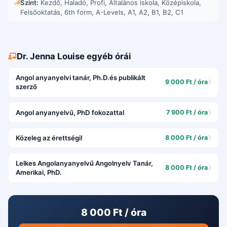
Szint:
Kezdő, Haladó, Profi, Általános iskola, Középiskola,
Felsőoktatás, 6th form, A-Levels, A1, A2, B1, B2, C1
Dr. Jenna Louise egyéb órái
Angol anyanyelvi tanár, Ph.D.és publikált
9 000 Ft / óra
szerző
Angol anyanyelvű, PhD fokozattal
7 900 Ft / óra
Közeleg az érettségi!
8 000 Ft / óra
Lelkes Angolanyanyelvű Angolnyelv Tanár,
8 000 Ft / óra
Amerikai, PhD.
8 000 Ft / óra