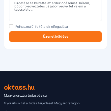
Felhasználói feltételek
elfogadása
oktass.hu
Magyarország tudásbázisa
Gyorsítsuk fel a tudás terjedését Magyarországon!