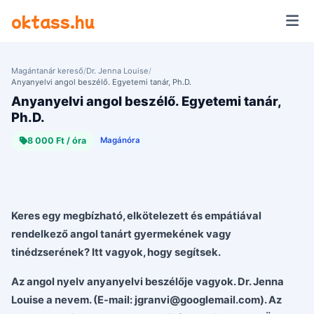
Ugrás a tartalomra
oktass.hu
Magántanár kereső
/
Dr. Jenna Louise
/
Anyanyelvi angol beszélő. Egyetemi tanár, Ph.D.
Anyanyelvi angol beszélő. Egyetemi tanár,
Ph.D.
8 000 Ft / óra
Magánóra
Keres egy megbízható, elkötelezett és empátiával
rendelkező angol tanárt gyermekének vagy
tinédzserének? Itt vagyok, hogy segítsek.
Az angol nyelv anyanyelvi beszélője vagyok. Dr. Jenna
Louise a nevem. (E-mail: jgranvi@googlemail.com). Az