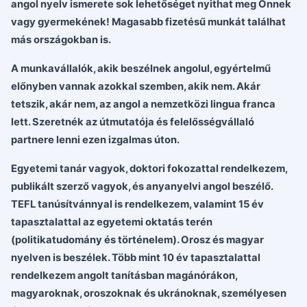
angol nyelv ismerete sok lehetőséget nyithat meg Önnek
vagy gyermekének! Magasabb fizetésű munkát találhat
más országokban is.
A munkavállalók, akik beszélnek angolul, egyértelmű
előnyben vannak azokkal szemben, akik nem. Akár
tetszik, akár nem, az angol a nemzetközi lingua franca
lett. Szeretnék az útmutatója és felelősségvállaló
partnere lenni ezen izgalmas úton.
Egyetemi tanár vagyok, doktori fokozattal rendelkezem,
publikált szerző vagyok, és anyanyelvi angol beszélő.
TEFL tanúsítvánnyal is rendelkezem, valamint 15 év
tapasztalattal az egyetemi oktatás terén
(politikatudomány és történelem). Orosz és magyar
nyelven is beszélek. Több mint 10 év tapasztalattal
rendelkezem angolt tanításban magánórákon,
magyaroknak, oroszoknak és ukránoknak, személyesen