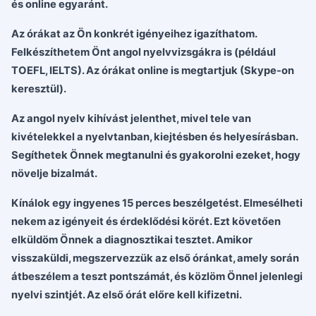
és online egyaránt.
Az órákat az Ön konkrét igényeihez igazíthatom.
Felkészíthetem Önt angol nyelvvizsgákra is (például
TOEFL, IELTS). Az órákat online is megtartjuk (Skype-on
keresztül).
Az angol nyelv kihívást jelenthet, mivel tele van
kivételekkel a nyelvtanban, kiejtésben és helyesírásban.
Segíthetek Önnek megtanulni és gyakorolni ezeket, hogy
növelje bizalmát.
Kínálok egy ingyenes 15 perces beszélgetést. Elmesélheti
nekem az igényeit és érdeklődési körét. Ezt követően
elküldöm Önnek a diagnosztikai tesztet. Amikor
visszaküldi, megszervezzük az első óránkat, amely során
átbeszélem a teszt pontszámát, és közlöm Önnel jelenlegi
nyelvi szintjét. Az első órát előre kell kifizetni.