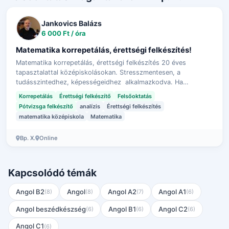
Jankovics Balázs
6 000 Ft / óra
Matematika korrepetálás, érettségi felkészítés!
Matematika korrepetálás, érettségi felkészítés 20 éves
tapasztalattal középiskolásokan. Stresszmentesen, a
tudásszintedhez, képességeidhez alkalmazkodva. Ha
érettségire készülsz matekból, akkor is b…
Korrepetálás
Érettségi felkészítő
Felsőoktatás
Pótvizsga felkészítő
analízis
Érettségi felkészítés
matematika középiskola
Matematika
Bp. X.
Online
Kapcsolódó témák
Angol B2
Angol
Angol A2
Angol A1
(8)
(8)
(7)
(6)
Angol beszédkészség
Angol B1
Angol C2
(6)
(6)
(6)
Angol C1
(6)