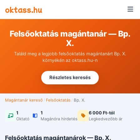
Ugrás a tartalomra
oktass.hu
Felsőoktatás magántanár — Bp.
X.
Találd meg a legjobb felsőoktatás magántanárt Bp. X.
környékén az oktass.hu-n
Részletes keresés
Magántanár kereső
/
Felsőoktatás
/
Bp. X.
1
1
6 000 Ft-tól
Oktató
Magánóra hirdetés
Legkedvezőbb ár
Felsőoktatás magántanárok — Bp. X.