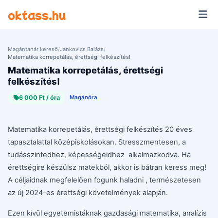
Ugrás a tartalomra
oktass.hu
Magántanár kereső
/
Jankovics Balázs
/
Matematika korrepetálás, érettségi felkészítés!
Matematika korrepetálás, érettségi
felkészítés!
6 000 Ft / óra
Magánóra
Matematika korrepetálás, érettségi felkészítés 20 éves
tapasztalattal középiskolásokan. Stresszmentesen, a
tudásszintedhez, képességeidhez alkalmazkodva. Ha
érettségire készülsz matekból, akkor is bátran keress meg!
A céljaidnak megfelelően fogunk haladni , természetesen
az új 2024-es érettségi követelmények alapján.
Ezen kívül egyetemistáknak gazdasági matematika, analízis