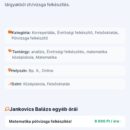
tárgyakból zh/vizsga felkészítés.
Kategória:
Korrepetálás
,
Érettségi felkészítő
,
Felsőoktatás
,
Pótvizsga felkészítő
Tantárgy:
analízis
,
Érettségi felkészítés
,
matematika
középiskola
,
Matematika
Helyszín:
Bp. X.
,
Online
Szint:
Középiskola, Felsőoktatás
Jankovics Balázs egyéb órái
Matematika pótvizsga felkészítés!
6 000 Ft / óra