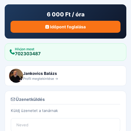
6 000 Ft / óra
Időpont foglalása
Hívjon most
702303487
Jankovics Balázs
Profil megtekintése →
Üzenetküldés
Küldj üzenetet a tanárnak