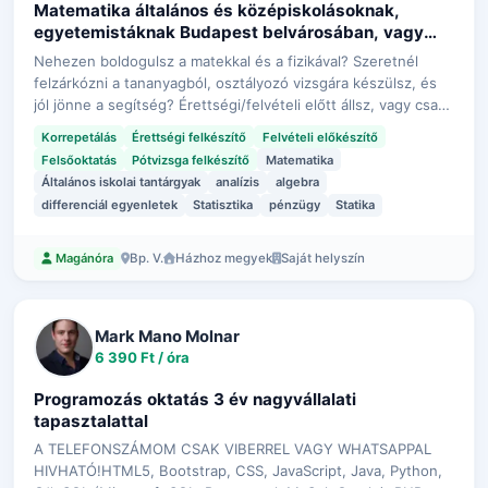
Matematika általános és középiskolásoknak,
egyetemistáknak Budapest belvárosában, vagy
online
Nehezen boldogulsz a matekkal és a fizikával? Szeretnél
felzárkózni a tananyagból, osztályozó vizsgára készülsz, és
jól jönne a segítség? Érettségi/felvételi előtt állsz, vagy csak
szeretnél átfogó ismereteket kapni a fent említett
Korrepetálás
Érettségi felkészítő
Felvételi előkészítő
tárgyakból? Köze…
Felsőoktatás
Pótvizsga felkészítő
Matematika
Általános iskolai tantárgyak
analízis
algebra
differenciál egyenletek
Statisztika
pénzügy
Statika
Bp. V.
Házhoz megyek
Saját helyszín
Magánóra
Mark Mano Molnar
6 390 Ft / óra
Programozás oktatás 3 év nagyvállalati
tapasztalattal
A TELEFONSZÁMOM CSAK VIBERREL VAGY WHATSAPPAL
HIVHATÓ!HTML5, Bootstrap, CSS, JavaScript, Java, Python,