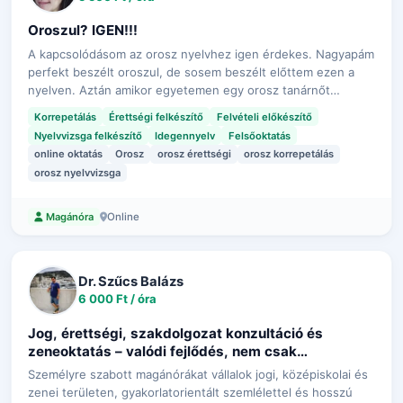
Oroszul? IGEN!!!
A kapcsolódásom az orosz nyelvhez igen érdekes. Nagyapám
perfekt beszélt oroszul, de sosem beszélt előttem ezen a
nyelven. Aztán amikor egyetemen egy orosz tanárnőt
hallottam oroszul beszélni, egyből elvarázsolt ez a nyelv.
Korrepetálás
Érettségi felkészítő
Felvételi előkészítő
Akkor úgy döntöttem, hogy…
Nyelvvizsga felkészítő
Idegennyelv
Felsőoktatás
online oktatás
Orosz
orosz érettségi
orosz korrepetálás
orosz nyelvvizsga
Online
Magánóra
Dr. Szűcs Balázs
6 000 Ft / óra
Jog, érettségi, szakdolgozat konzultáció és
zeneoktatás – valódi fejlődés, nem csak
korrepetálás
Személyre szabott magánórákat vállalok jogi, középiskolai és
zenei területen, gyakorlatorientált szemlélettel és hosszú