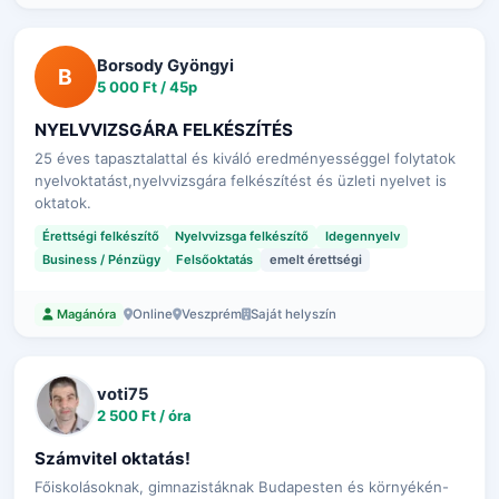
Borsody Gyöngyi
B
5 000 Ft / 45p
NYELVVIZSGÁRA FELKÉSZÍTÉS
25 éves tapasztalattal és kiváló eredményességgel folytatok
nyelvoktatást,nyelvvizsgára felkészítést és üzleti nyelvet is
oktatok.
Érettségi felkészítő
Nyelvvizsga felkészítő
Idegennyelv
Business / Pénzügy
Felsőoktatás
emelt érettségi
Online
Veszprém
Saját helyszín
Magánóra
voti75
2 500 Ft / óra
Számvitel oktatás!
Főiskolásoknak, gimnazistáknak Budapesten és környékén-