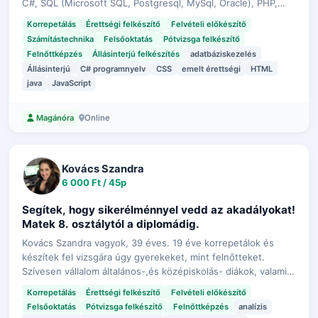
C#, SQL (Microsoft SQL, Postgresql, MySql, Oracle), PHP,
Laravel, React, Next.js, Nest.js, React native, Spring Boot,
Korrepetálás
Érettségi felkészítő
Felvételi előkészítő
Pandas, Django, ASP.NET, Uni…
Számítástechnika
Felsőoktatás
Pótvizsga felkészítő
Felnőttképzés
Állásinterjú felkészítés
adatbáziskezelés
Állásinterjú
C# programnyelv
CSS
emelt érettségi
HTML
java
JavaScript
Online
Magánóra
Kovács Szandra
6 000 Ft / 45p
Segítek, hogy sikerélménnyel vedd az akadályokat!
Matek 8. osztálytól a diplomádig.
Kovács Szandra vagyok, 39 éves. 19 éve korrepetálok és
készítek fel vizsgára úgy gyerekeket, mint felnőtteket.
Szívesen vállalom általános-,és középiskolás- diákok, valamint
egyetemi/főiskolás hallgatók matematika korrepetálását,
Korrepetálás
Érettségi felkészítő
Felvételi előkészítő
vizsgára, pótvizsgá…
Felsőoktatás
Pótvizsga felkészítő
Felnőttképzés
analízis