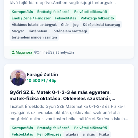
távú fejlődésre építve.Amiben segítek:jogi tantárgyak
oktatásaállamvizsga-felkészítésszakdolgozati
Korrepetálás
Érettségi felkészítő
Felvételi előkészítő
konzultációközépiskolai korrep…
Ének / Zene / Hangszer
Felsőoktatás
Pótvizsga felkészítő
Általános iskolai tantárgyak
Gitár
jog
Középiskolai tananyag
Magyar
Történelem
Történelem érettségi
történelem minden szinten
Online
Saját helyszín
Magánóra
Faragó Zoltán
10 500 Ft / 45p
Győri SZ.E. Matek 0-1-2-3 és más egyetem,
matek-fizika oktatása. Okleveles szaktanár,
középiskolai és egyetemi tananyag, eredményes
Tisztelt Érdeklődő!Győri SZE Matematika 0-1-2-3 és Fizika-I.
oktatási tapasztalatával, magas színvonalú,
anyagának színvonalas oktatása, okleveles szaktanártól a
sikerorientált felkészítést vállal, egyszerűen!
megfelelő online-számítástechnikai háttérrel.Sokéves Iskolai
és magántanári tapasztalatokkal!Segítek megszerezni a
Korrepetálás
Érettségi felkészítő
Felvételi előkészítő
diplomádat.Kikne…
Felsőoktatás
Felnőttképzés
algebra
analízis
Fizika