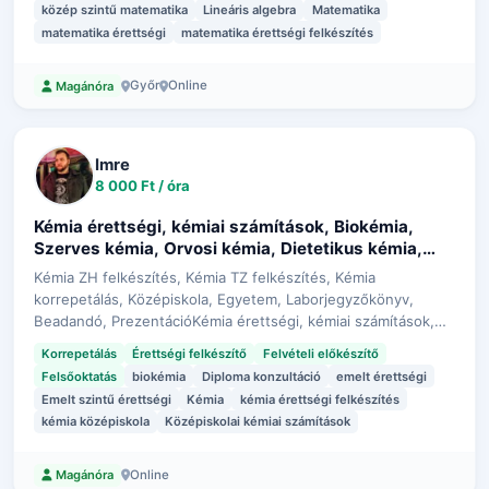
közép szintű matematika
Lineáris algebra
Matematika
matematika érettségi
matematika érettségi felkészítés
Győr
Online
Magánóra
Imre
8 000 Ft / óra
Kémia érettségi, kémiai számítások, Biokémia,
Szerves kémia, Orvosi kémia, Dietetikus kémia,
Élelmiszermérnök kémia, Gyógyszerész kémia,
Kémia ZH felkészítés, Kémia TZ felkészítés, Kémia
Egyetemi kémia felkészítés, Emelt kémia
korrepetálás, Középiskola, Egyetem, Laborjegyzőkönyv,
felkészítés, Versenyfelkészítés
Beadandó, PrezentációKémia érettségi, kémiai számítások,
Biokémia, Szerves kémia, Orvosi kémia, Dietetikus kémia,
Korrepetálás
Érettségi felkészítő
Felvételi előkészítő
Élelmiszermérnök kémia, Gyógysz…
Felsőoktatás
biokémia
Diploma konzultáció
emelt érettségi
Emelt szintű érettségi
Kémia
kémia érettségi felkészítés
kémia középiskola
Középiskolai kémiai számítások
Online
Magánóra