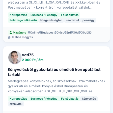
elsősorban a XI.,XII.,I.II.,III.,XIV.,XVI.,XVII. és XXII.ker.-ben és
Pest megyében - korrekt áron korrepetálást vállalok
számvitel és pénzügy tantárgyból. Akár házhoz is megyek!
Korrepetálás
Business / Pénzügy
Felsőoktatás
Pótvizsga felkészítő
közgazdaságtan
számvitel
pénzügy
Online
Budapest
Diósd
Érd
Göd
Gödöllő
Magánóra
Házhoz megyek
voti75
2 000 Ft / óra
Könyvelésből gyakorlati és elméleti korrepetálást
tartok!
Mérlegképes könyvelőknek, főiskolásoknak, szakmabelieknek
gyakorlati és elméleti könyvelésből Budapesten és
környékén-elsősorban a XI.,XII.,I.II.,III.,XIV.,XVI.,XVII. és
XXII.ker.-ben és Pest megyében - korrekt áron korrepetálást
Korrepetálás
Business / Pénzügy
Felsőoktatás
könyvelés
vállalok. Akár házh…
számvitel