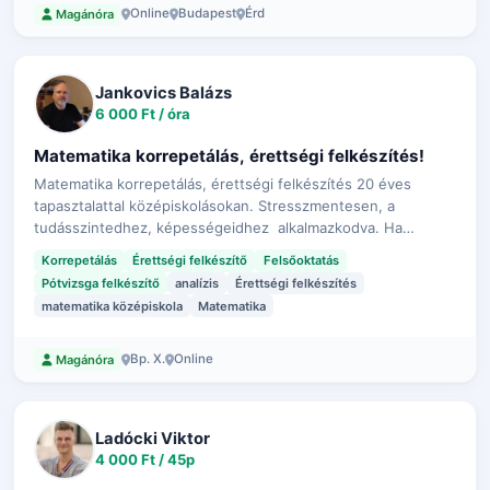
Online
Budapest
Érd
Magánóra
Jankovics Balázs
6 000 Ft / óra
Matematika korrepetálás, érettségi felkészítés!
Matematika korrepetálás, érettségi felkészítés 20 éves
tapasztalattal középiskolásokan. Stresszmentesen, a
tudásszintedhez, képességeidhez alkalmazkodva. Ha
érettségire készülsz matekból, akkor is bátran keress meg! A
Korrepetálás
Érettségi felkészítő
Felsőoktatás
céljaidnak megfelelően fogunk …
Pótvizsga felkészítő
analízis
Érettségi felkészítés
matematika középiskola
Matematika
Bp. X.
Online
Magánóra
Ladócki Viktor
4 000 Ft / 45p