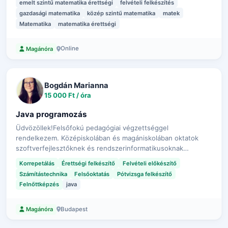
emelt szintű matematika érettségi
felvételi felkészítés
gazdasági matematika
közép szintű matematika
matek
Matematika
matematika érettségi
Online
Magánóra
Bogdán Marianna
15 000 Ft / óra
Java programozás
Üdvözöllek!Felsőfokú pedagógiai végzettséggel
rendelkezem. Középiskolában és magániskolában oktatok
szoftverfejlesztőknek és rendszerinformatikusoknak
programozást java, C#, python, unity nyelveken. A
Korrepetálás
Érettségi felkészítő
Felvételi előkészítő
középsulisokat előbb ágazati alapvizsgára, majd …
Számítástechnika
Felsőoktatás
Pótvizsga felkészítő
Felnőttképzés
java
Budapest
Magánóra