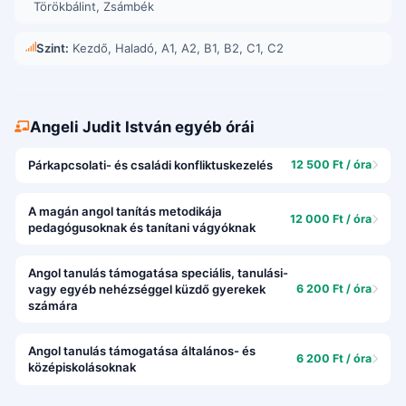
Törökbálint
,
Zsámbék
Szint:
Kezdő, Haladó, A1, A2, B1, B2, C1, C2
Angeli Judit István egyéb órái
Párkapcsolati- és családi konfliktuskezelés
12 500 Ft / óra
A magán angol tanítás metodikája
12 000 Ft / óra
pedagógusoknak és tanítani vágyóknak
Angol tanulás támogatása speciális, tanulási-
vagy egyéb nehézséggel küzdő gyerekek
6 200 Ft / óra
számára
Angol tanulás támogatása általános- és
6 200 Ft / óra
középiskolásoknak