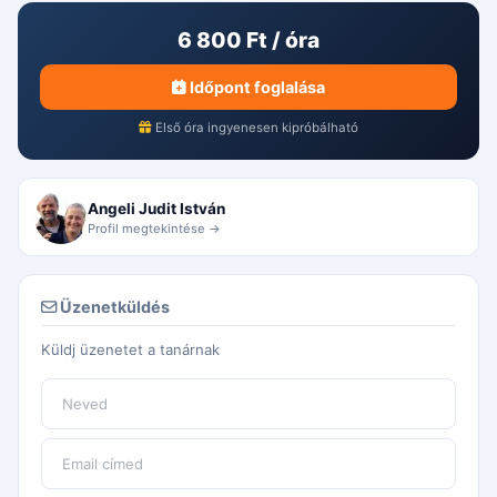
6 800 Ft / óra
Időpont foglalása
Első óra ingyenesen kipróbálható
Angeli Judit István
Profil megtekintése →
Üzenetküldés
Küldj üzenetet a tanárnak