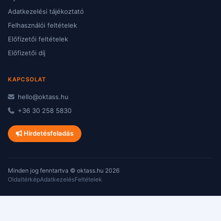
Adatkezelési tájékoztató
Felhasználói feltételek
Előfizetői feltételek
Előfizetői díj
KAPCSOLAT
hello@oktass.hu
+36 30 258 5830
Hirdetésfeladás
Minden jog fenntartva © oktass.hu 2026
Oldaltérkép
Adatkezelés
Feltételek