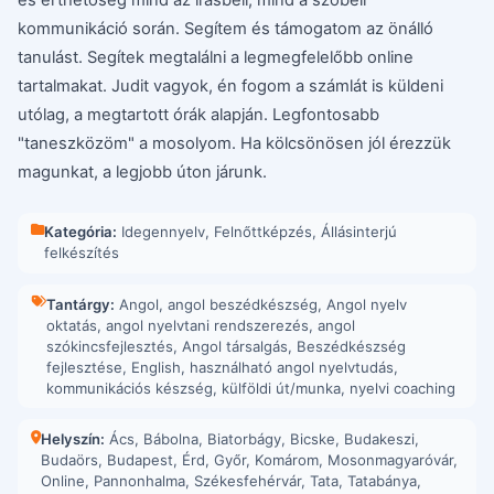
kommunikáció során. Segítem és támogatom az önálló
tanulást. Segítek megtalálni a legmegfelelőbb online
tartalmakat. Judit vagyok, én fogom a számlát is küldeni
utólag, a megtartott órák alapján. Legfontosabb
"taneszközöm" a mosolyom. Ha kölcsönösen jól érezzük
magunkat, a legjobb úton járunk.
Kategória:
Idegennyelv
,
Felnőttképzés
,
Állásinterjú
felkészítés
Tantárgy:
Angol
,
angol beszédkészség
,
Angol nyelv
oktatás
,
angol nyelvtani rendszerezés
,
angol
szókincsfejlesztés
,
Angol társalgás
,
Beszédkészség
fejlesztése
,
English
,
használható angol nyelvtudás
,
kommunikációs készség
,
külföldi út/munka
,
nyelvi coaching
Helyszín:
Ács
,
Bábolna
,
Biatorbágy
,
Bicske
,
Budakeszi
,
Budaörs
,
Budapest
,
Érd
,
Győr
,
Komárom
,
Mosonmagyaróvár
,
Online
,
Pannonhalma
,
Székesfehérvár
,
Tata
,
Tatabánya
,