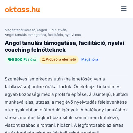
Ugrás a tartalomra
oktass.hu
Magántanár kereső
/
Angeli Judit István
/
Angol tanulás támogatása, facilitáció, nyelvi coaching felnőtteknek
Angol tanulás támogatása, facilitáció, nyelvi
coaching felnőtteknek
6 800 Ft / óra
Próbaóra elérhető
Magánóra
Személyes ismerkedés után (ha lehetőség van a
találkozásra) online órákat tartok. Önéletrajz, LinkedIn és
egyéb közösségi média profil felépítése, állásinterjú, külföldi
munkavállalás, utazás, a meglévő nyelvtudás felelevenítése
a leggyakrabban előforduló igények. A hatékony tanuláshoz
stresszmentes légkört biztosítok: semmi nem kötelező,
viszont szabad elrontani, hibázni. A legfontosabb az értés
és érthetőség mind az írásbeli, mind a szóbeli