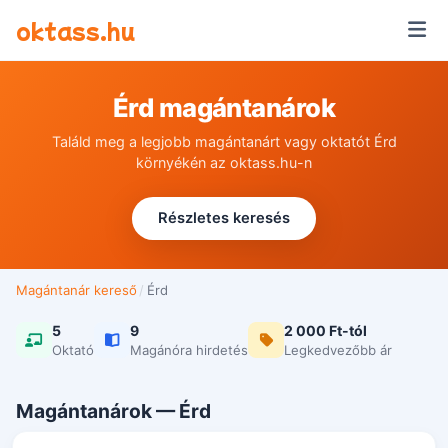
Ugrás a tartalomra
oktass.hu
Érd magántanárok
Találd meg a legjobb magántanárt vagy oktatót Érd
környékén az oktass.hu-n
Részletes keresés
Magántanár kereső
/
Érd
5
9
2 000 Ft-tól
Oktató
Magánóra hirdetés
Legkedvezőbb ár
Magántanárok — Érd