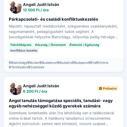
Angeli Judit István
12 500 Ft / óra
Párkapcsolati- és családi konfliktuskezelés
Képzett, tapasztalt mediátorként, sokgyerekes családanyaként,
nagymamaként, pedagógusként tudok segíteni. A
beszélgetések helyszíne Biatorbágy, időpontja pedig hétvége:
péntek este, vagy szombat, vas…
Felnőttképzés
Készség / Önismeret
Életmód / Egészség
konfliktus kezelés
Biatorbágy
Bicske
Budakeszi
Budaörs
Budapest
Érd
Online
Törökbálint
Zsámbék
Angeli Judit István
Próbaóra
6 200 Ft / óra
Angol tanulás támogatása speciális, tanulási- vagy
egyéb nehézséggel küzdő gyerekek számára
Személyes ismerkedés után (ha lehetőség van a találkozásra)
online órákat tartok. A hatékony tanuláshoz stresszmentes
légkört biztosítok: semmi nem kötelező, viszont szabad