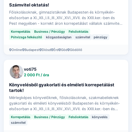
Számvitel oktatás!
Főiskolásoknak, gimnazistáknak Budapesten és környékén-
elsősorban a XI.,XII.,I.II.,III.,XIV.,XVI.,XVII. és XXII.ker.-ben és
Pest megyében - korrekt áron korrepetálást vállalok számvitel
és pénzügy ta…
Korrepetálás
Business / Pénzügy
Felsőoktatás
Pótvizsga felkészítő
közgazdaságtan
számvitel
pénzügy
Online
Budapest
Diósd
Érd
Göd
Gödöllő
voti75
2 000 Ft / óra
Könyvelésből gyakorlati és elméleti korrepetálást
tartok!
Mérlegképes könyvelőknek, főiskolásoknak, szakmabelieknek
gyakorlati és elméleti könyvelésből Budapesten és környékén-
elsősorban a XI.,XII.,I.II.,III.,XIV.,XVI.,XVII. és XXII.ker.-ben és
Pest megyébe…
Korrepetálás
Business / Pénzügy
Felsőoktatás
könyvelés
számvitel