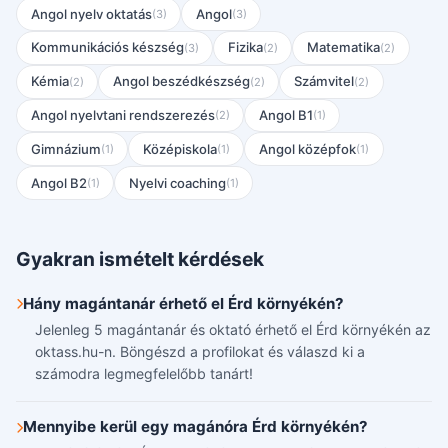
Angol nyelv oktatás
Angol
(3)
(3)
Kommunikációs készség
Fizika
Matematika
(3)
(2)
(2)
Kémia
Angol beszédkészség
Számvitel
(2)
(2)
(2)
Angol nyelvtani rendszerezés
Angol B1
(2)
(1)
Gimnázium
Középiskola
Angol középfok
(1)
(1)
(1)
Angol B2
Nyelvi coaching
(1)
(1)
Gyakran ismételt kérdések
Hány magántanár érhető el Érd környékén?
Jelenleg 5 magántanár és oktató érhető el Érd környékén az
oktass.hu-n. Böngészd a profilokat és válaszd ki a
számodra legmegfelelőbb tanárt!
Mennyibe kerül egy magánóra Érd környékén?