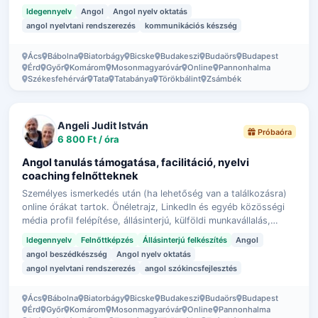
elrontani, hibázni, nem tu…
Idegennyelv
Angol
Angol nyelv oktatás
angol nyelvtani rendszerezés
kommunikációs készség
Ács
Bábolna
Biatorbágy
Bicske
Budakeszi
Budaörs
Budapest
Érd
Győr
Komárom
Mosonmagyaróvár
Online
Pannonhalma
Székesfehérvár
Tata
Tatabánya
Törökbálint
Zsámbék
Angeli Judit István
Próbaóra
6 800 Ft / óra
Angol tanulás támogatása, facilitáció, nyelvi
coaching felnőtteknek
Személyes ismerkedés után (ha lehetőség van a találkozásra)
online órákat tartok. Önéletrajz, LinkedIn és egyéb közösségi
média profil felépítése, állásinterjú, külföldi munkavállalás,
utazás, a megl…
Idegennyelv
Felnőttképzés
Állásinterjú felkészítés
Angol
angol beszédkészség
Angol nyelv oktatás
angol nyelvtani rendszerezés
angol szókincsfejlesztés
Ács
Bábolna
Biatorbágy
Bicske
Budakeszi
Budaörs
Budapest
Érd
Győr
Komárom
Mosonmagyaróvár
Online
Pannonhalma