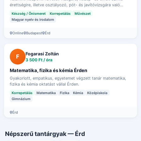
érettségire, illetve osztályozó, pót- és javítóvizsgára való
felkészítésé…
Készség / Önismeret
Korrepetálás
Művészet
Magyar nyelv és irodalom
Online
Budapest
Érd
Fogarasi Zoltán
F
3 500 Ft / óra
Matematika, fizika és kémia Érden
Gyakorlott, empatikus, egyetemet végzett tanár matematika,
fizika és kémia oktatást vállal Érden.
Korrepetálás
Matematika
Fizika
Kémia
Középiskola
Gimnázium
Érd
Népszerű tantárgyak — Érd