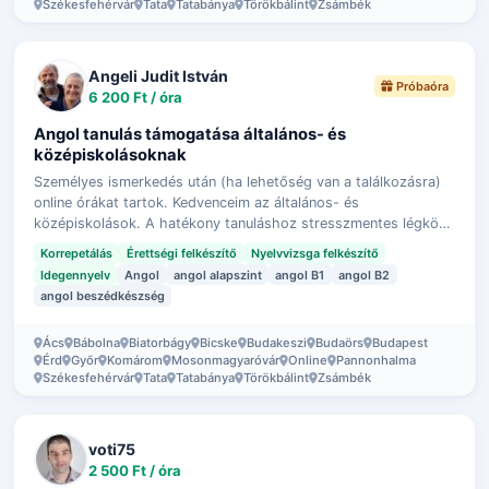
Székesfehérvár
Tata
Tatabánya
Törökbálint
Zsámbék
Angeli Judit István
Próbaóra
6 200 Ft / óra
Angol tanulás támogatása általános- és
középiskolásoknak
Személyes ismerkedés után (ha lehetőség van a találkozásra)
online órákat tartok. Kedvenceim az általános- és
középiskolások. A hatékony tanuláshoz stresszmentes légkört
biztosítok: semmi nem kötelez…
Korrepetálás
Érettségi felkészítő
Nyelvvizsga felkészítő
Idegennyelv
Angol
angol alapszint
angol B1
angol B2
angol beszédkészség
Ács
Bábolna
Biatorbágy
Bicske
Budakeszi
Budaörs
Budapest
Érd
Győr
Komárom
Mosonmagyaróvár
Online
Pannonhalma
Székesfehérvár
Tata
Tatabánya
Törökbálint
Zsámbék
voti75
2 500 Ft / óra