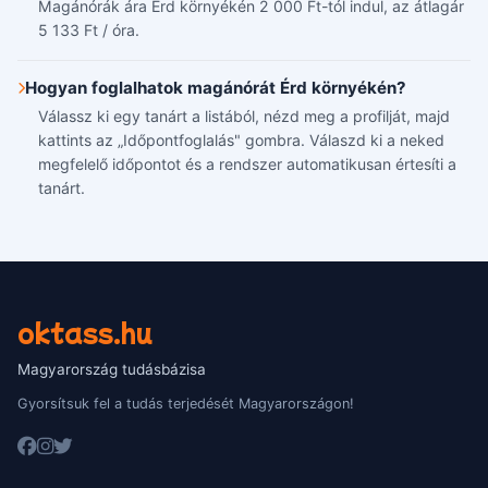
Magánórák ára Érd környékén 2 000 Ft-tól indul, az átlagár
5 133 Ft / óra.
Hogyan foglalhatok magánórát Érd környékén?
Válassz ki egy tanárt a listából, nézd meg a profilját, majd
kattints az „Időpontfoglalás" gombra. Válaszd ki a neked
megfelelő időpontot és a rendszer automatikusan értesíti a
tanárt.
oktass.hu
Magyarország tudásbázisa
Gyorsítsuk fel a tudás terjedését Magyarországon!