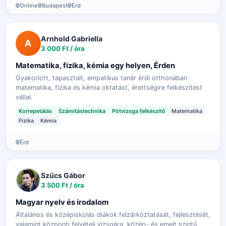
Online
Budapest
Érd
Arnhold Gabriella
A
3 000 Ft / óra
Matematika, fizika, kémia egy helyen, Érden
Gyakorlott, tapasztalt, empatikus tanár érdi otthonában
matematika, fizika és kémia oktatást, érettségire felkészítést
vállal.
Korrepetálás
Számítástechnika
Pótvizsga felkészítő
Matematika
Fizika
Kémia
Érd
Szűcs Gábor
3 500 Ft / óra
Magyar nyelv és irodalom
Általános és középiskolás diákok felzárkóztatását, fejlesztését,
valamint központi felvételi vizsgára, közép- és emelt szintű