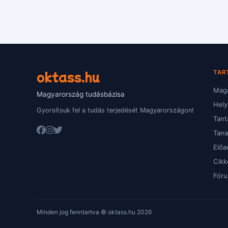
oktass.hu
TAR
Magá
Magyarország tudásbázisa
Hely
Gyorsítsuk fel a tudás terjedését Magyarországon!
Tant
Tan
Előa
Cikk
Fór
Minden jog fenntartva © oktass.hu 2026