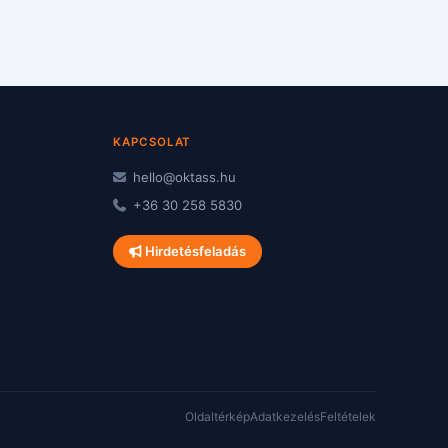
KAPCSOLAT
hello@oktass.hu
+36 30 258 5830
Hirdetésfeladás
Oldaltérkép
Adatkezelés
Feltételek