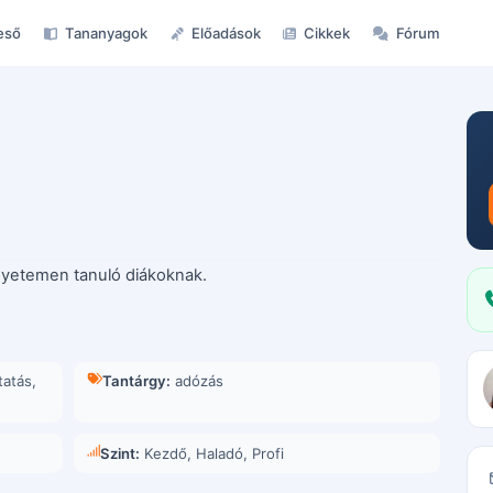
eső
Tananyagok
Előadások
Cikkek
Fórum
gyetemen tanuló diákoknak.
tatás
,
Tantárgy:
adózás
Szint:
Kezdő, Haladó, Profi