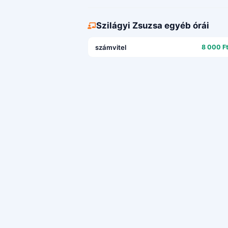
Szilágyi Zsuzsa egyéb órái
számvitel
8 000 Ft