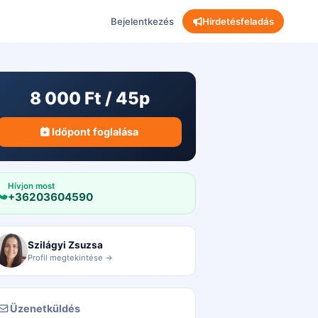
Bejelentkezés
Hirdetésfeladás
8 000 Ft / 45p
Időpont foglalása
Hívjon most
+36203604590
Szilágyi Zsuzsa
Profil megtekintése →
Üzenetküldés