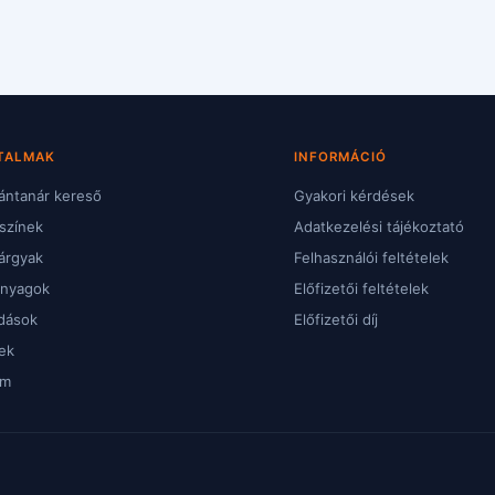
TALMAK
INFORMÁCIÓ
ntanár kereső
Gyakori kérdések
színek
Adatkezelési tájékoztató
árgyak
Felhasználói feltételek
anyagok
Előfizetői feltételek
dások
Előfizetői díj
ek
um