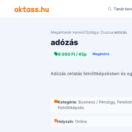
Ugrás a tartalomra
oktass.hu
Tanár ker
Magántanár kereső
/
Szilágyi Zsuzsa
/
adózás
adózás
8 000 Ft / 45p
Magánóra
Adózás oktatás felnőttképzésben és e
Kategória:
Business / Pénzügy
,
Felsőok
Felnőttképzés
Helyszín:
Online