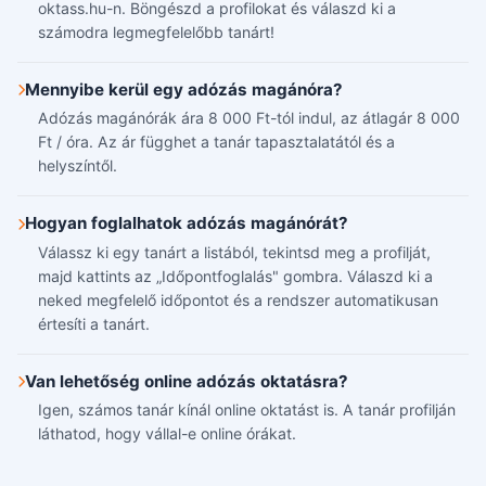
oktass.hu-n. Böngészd a profilokat és válaszd ki a
számodra legmegfelelőbb tanárt!
Mennyibe kerül egy adózás magánóra?
Adózás magánórák ára 8 000 Ft-tól indul, az átlagár 8 000
Ft / óra. Az ár függhet a tanár tapasztalatától és a
helyszíntől.
Hogyan foglalhatok adózás magánórát?
Válassz ki egy tanárt a listából, tekintsd meg a profilját,
majd kattints az „Időpontfoglalás" gombra. Válaszd ki a
neked megfelelő időpontot és a rendszer automatikusan
értesíti a tanárt.
Van lehetőség online adózás oktatásra?
Igen, számos tanár kínál online oktatást is. A tanár profilján
láthatod, hogy vállal-e online órákat.