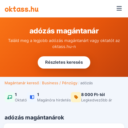
Ugrás a tartalomra
oktass.hu
adózás magántanár
Találd meg a legjobb adózás magántanárt vagy oktatót az
oktass.hu-n
Részletes keresés
Magántanár kereső
/
Business / Pénzügy
/
adózás
1
1
8 000 Ft-tól
Oktató
Magánóra hirdetés
Legkedvezőbb ár
adózás magántanárok