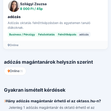
Szilágyi Zsuzsa
8 000 Ft / 45p
adózás
Adózás oktatás felnőttképzésben és egyetemen tanuló
diákoknak.
Business / Pénzügy
Felsőoktatás
Felnőttképzés
adózás
Online
adózás magántanárok helyszín szerint
Online
(1)
Gyakran ismételt kérdések
Hány adózás magántanár érhető el az oktass.hu-n?
Jelenleg 1 adózás magántanár és oktató érhető el az