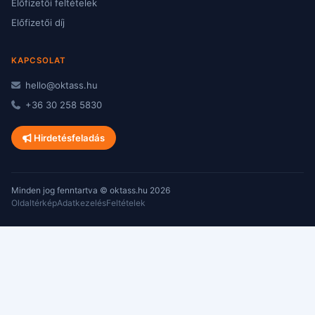
Előfizetői feltételek
Előfizetői díj
KAPCSOLAT
hello@oktass.hu
+36 30 258 5830
Hirdetésfeladás
Minden jog fenntartva © oktass.hu 2026
Oldaltérkép
Adatkezelés
Feltételek