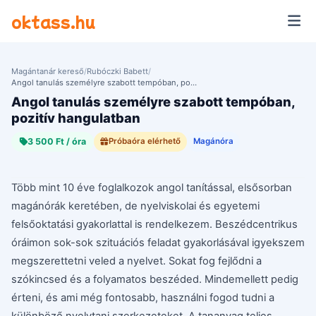
Ugrás a tartalomra
oktass.hu
Magántanár kereső
/
Rubóczki Babett
/
Angol tanulás személyre szabott tempóban, pozitív hangulatban
Angol tanulás személyre szabott tempóban,
pozitív hangulatban
3 500 Ft / óra
Próbaóra elérhető
Magánóra
Több mint 10 éve foglalkozok angol tanítással, elsősorban
magánórák keretében, de nyelviskolai és egyetemi
felsőoktatási gyakorlattal is rendelkezem. Beszédcentrikus
óráimon sok-sok szituációs feladat gyakorlásával igyekszem
megszerettetni veled a nyelvet. Sokat fog fejlődni a
szókincsed és a folyamatos beszéded. Mindemellett pedig
érteni, és ami még fontosabb, használni fogod tudni a
különböző nyelvtani szerkezeteket. A tananyag teljes