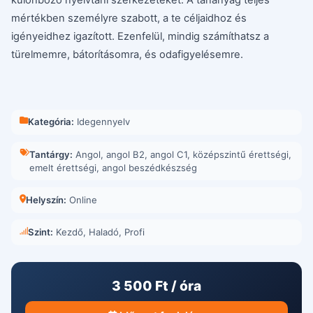
mértékben személyre szabott, a te céljaidhoz és
igényeidhez igazított. Ezenfelül, mindig számíthatsz a
türelmemre, bátorításomra, és odafigyelésemre.
Kategória:
Idegennyelv
Tantárgy:
Angol
,
angol B2
,
angol C1
,
középszintű érettségi
,
emelt érettségi
,
angol beszédkészség
Helyszín:
Online
Szint:
Kezdő, Haladó, Profi
3 500 Ft / óra