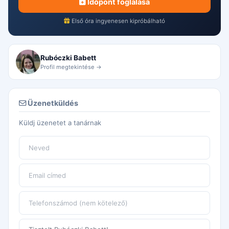
Időpont foglalása
Első óra ingyenesen kipróbálható
Rubóczki Babett
Profil megtekintése →
Üzenetküldés
Küldj üzenetet a tanárnak