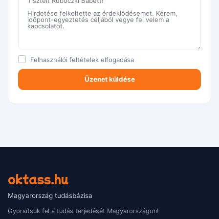
Felhasználói feltételek
elfogadása
oktass.hu
Magyarország tudásbázisa
Gyorsítsuk fel a tudás terjedését Magyarországon!