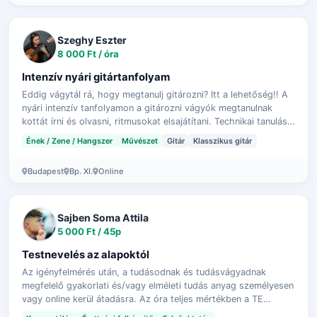
Szeghy Eszter
8 000 Ft / óra
Intenzív nyári gitártanfolyam
Eddig vágytál rá, hogy megtanulj gitározni? Itt a lehetőség!! A
nyári intenzív tanfolyamon a gitározni vágyók megtanulnak
kottát írni és olvasni, ritmusokat elsajátítani. Technikai tanulás
mellett da…
Ének / Zene / Hangszer
Művészet
Gitár
Klasszikus gitár
Budapest
Bp. XI.
Online
Sajben Soma Attila
5 000 Ft / 45p
Testnevelés az alapoktól
Az igényfelmérés után, a tudásodnak és tudásvágyadnak
megfelelő gyakorlati és/vagy elméleti tudás anyag személyesen
vagy online kerül átadásra. Az óra teljes mértékben a TE
igényeidre szabható. Érett…