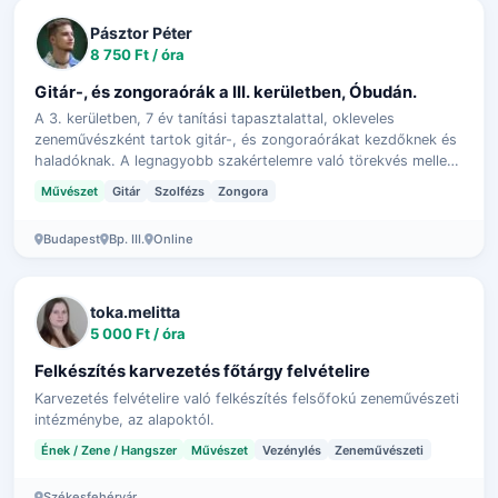
Pásztor Péter
8 750 Ft / óra
Gitár-, és zongoraórák a III. kerületben, Óbudán.
A 3. kerületben, 7 év tanítási tapasztalattal, okleveles
zeneművészként tartok gitár-, és zongoraórákat kezdőknek és
haladóknak. A legnagyobb szakértelemre való törekvés mellett
rugalmasan, a tanulóh…
Művészet
Gitár
Szolfézs
Zongora
Budapest
Bp. III.
Online
toka.melitta
5 000 Ft / óra
Felkészítés karvezetés főtárgy felvételire
Karvezetés felvételire való felkészítés felsőfokú zeneművészeti
intézménybe, az alapoktól.
Ének / Zene / Hangszer
Művészet
Vezénylés
Zeneművészeti
Székesfehérvár