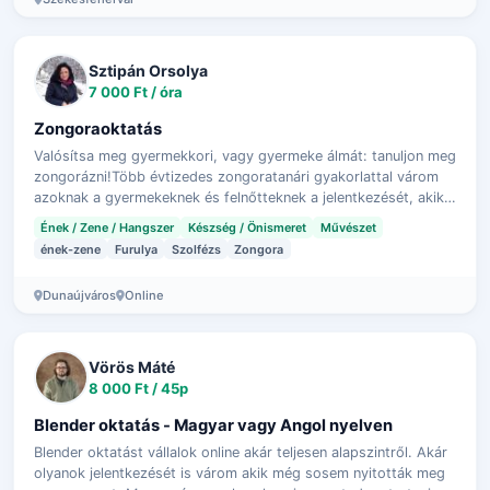
Sztipán Orsolya
7 000 Ft / óra
Zongoraoktatás
Valósítsa meg gyermekkori, vagy gyermeke álmát: tanuljon meg
zongorázni!Több évtizedes zongoratanári gyakorlattal várom
azoknak a gyermekeknek és felnőtteknek a jelentkezését, akik
szeretnék elsajátí…
Ének / Zene / Hangszer
Készség / Önismeret
Művészet
ének-zene
Furulya
Szolfézs
Zongora
Dunaújváros
Online
Vörös Máté
8 000 Ft / 45p
Blender oktatás - Magyar vagy Angol nyelven
Blender oktatást vállalok online akár teljesen alapszintről. Akár
olyanok jelentkezését is várom akik még sosem nyitották meg