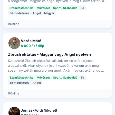
a programot. Magyar és angol nyelven is meg tudom tartani az
órát, volt m…
Számítástechnika
Művészet
Sport / Szabadidő
3d
3d modellezés
Angol
Magyar
Online
Vörös Máté
8 000 Ft / 45p
Zbrush oktatás - Magyar vagy Angol nyelven
Sziasztok! Zbrush oktatást vállalok online akár teljesen
alapszintről. Akár olyanok jelentkezését is várom akik még
sosem nyitották meg a programot. Akár magyar, akár angol
nyelven is meg tudom tarta…
Számítástechnika
Művészet
Sport / Szabadidő
3d
3d modellezés
Angol
Online
Jónizs-Földi Nikolett