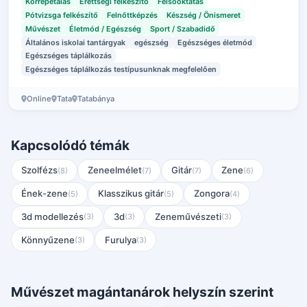
Korrepetálás
Érettségi felkészítő
Felsőoktatás
Pótvizsga felkészítő
Felnőttképzés
Készség / Önismeret
Művészet
Életmód / Egészség
Sport / Szabadidő
Általános iskolai tantárgyak
egészség
Egészséges életmód
Egészséges táplálkozás
Egészséges táplálkozás testípusunknak megfelelôen
Online
Tata
Tatabánya
Kapcsolódó témák
Szolfézs
Zeneelmélet
Gitár
Zene
(8)
(7)
(7)
(6)
Ének-zene
Klasszikus gitár
Zongora
(5)
(5)
(4)
3d modellezés
3d
Zeneművészeti
(3)
(3)
(3)
Könnyűzene
Furulya
(3)
(3)
Művészet magántanárok helyszín szerint