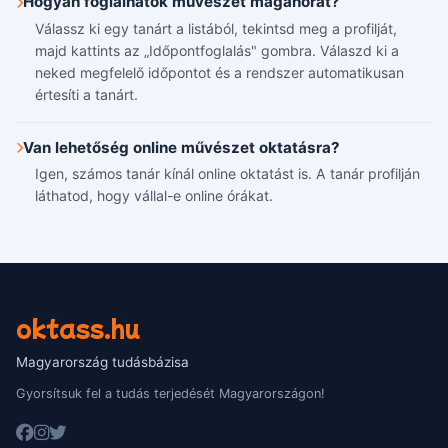
Hogyan foglalhatok művészet magánórát?
Válassz ki egy tanárt a listából, tekintsd meg a profilját,
majd kattints az „Időpontfoglalás" gombra. Válaszd ki a
neked megfelelő időpontot és a rendszer automatikusan
értesíti a tanárt.
Van lehetőség online művészet oktatásra?
Igen, számos tanár kínál online oktatást is. A tanár profilján
láthatod, hogy vállal-e online órákat.
oktass.hu
Magyarország tudásbázisa
Gyorsítsuk fel a tudás terjedését Magyarországon!