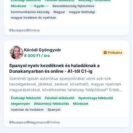
Művészet
---Egyéb---
Beszédkészség fejlesztése
kommunikációs készség
Magyar
magyar érettségi
magyar irodalom és nyelvtan
Budapest
Online
Kóródi Gyöngyvér
Próbaóra
8 000 Ft / óra
Spanyol nyelv kezdőknek és haladóknak a
Dunakanyarban és online - A1-től C1-ig
Szeretnél igazán autentikus spanyolórákat venni sok-sok
beszélgetéssel, játékkal, zenével, követhető, magyar nyelvtani
magyarázatokkal, következetes tananyag-felépítéssel? Érdekel
a spanyol kultúra, …
Érettségi felkészítő
Felvételi előkészítő
Nyelvvizsga felkészítő
Idegennyelv
Állásinterjú felkészítés
Művészet
nyelvtan és irodalom
Spanyol
Budapest
Nagymaros
Online