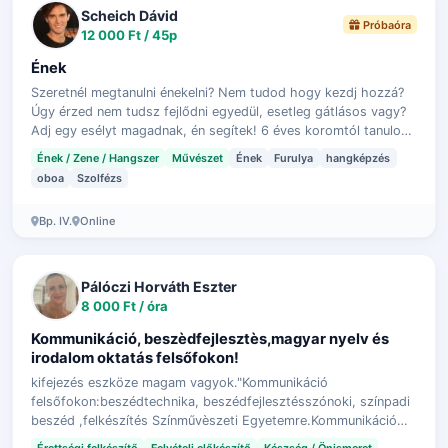
Scheich Dávid
Próbaóra
12 000 Ft / 45p
Ének
Szeretnél megtanulni énekelni? Nem tudod hogy kezdj hozzá?
Úgy érzed nem tudsz fejlődni egyedül, esetleg gátlásos vagy?
Adj egy esélyt magadnak, én segítek! 6 éves koromtól tanulok
zenét, ez idő alat…
Ének / Zene / Hangszer
Művészet
Ének
Furulya
hangképzés
oboa
Szolfézs
Bp. IV.
Online
Pálóczi Horváth Eszter
8 000 Ft / óra
Kommunikáció, beszèdfejlesztès,magyar nyelv és
irodalom oktatás felsőfokon!
kifejezés eszköze magam vagyok."Kommunikáció
felsőfokon:beszédtechnika, beszédfejlesztésszónoki, színpadi
beszéd ,felkészítés Színművèszeti Egyetemre.Kommunikáció
:előadás-technika,tárgyalástechnika,…
Érettségi felkészítő
Felvételi előkészítő
Készség / Önismeret