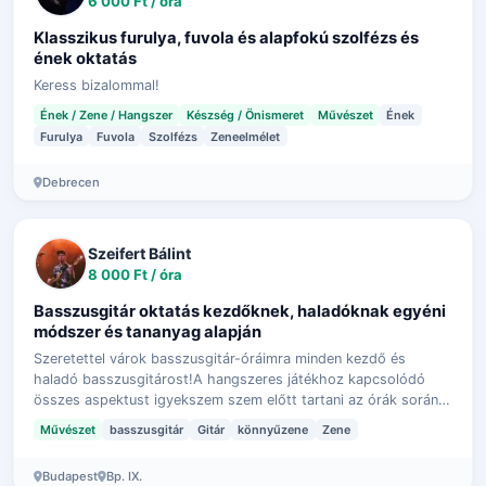
6 000 Ft / óra
Klasszikus furulya, fuvola és alapfokú szolfézs és
ének oktatás
Keress bizalommal!
Ének / Zene / Hangszer
Készség / Önismeret
Művészet
Ének
Furulya
Fuvola
Szolfézs
Zeneelmélet
Debrecen
Szeifert Bálint
8 000 Ft / óra
Basszusgitár oktatás kezdőknek, haladóknak egyéni
módszer és tananyag alapján
Szeretettel várok basszusgitár-óráimra minden kezdő és
haladó basszusgitárost!A hangszeres játékhoz kapcsolódó
összes aspektust igyekszem szem előtt tartani az órák során,
az alapvető technikai gyako…
Művészet
basszusgitár
Gitár
könnyűzene
Zene
Budapest
Bp. IX.