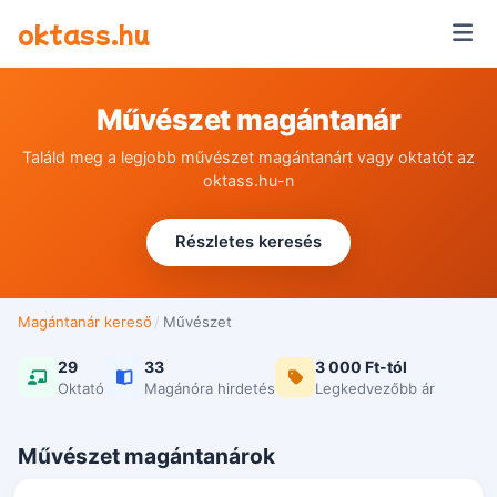
Ugrás a tartalomra
oktass.hu
Művészet magántanár
Találd meg a legjobb művészet magántanárt vagy oktatót az
oktass.hu-n
Részletes keresés
Magántanár kereső
/
Művészet
29
33
3 000 Ft-tól
Oktató
Magánóra hirdetés
Legkedvezőbb ár
Művészet magántanárok