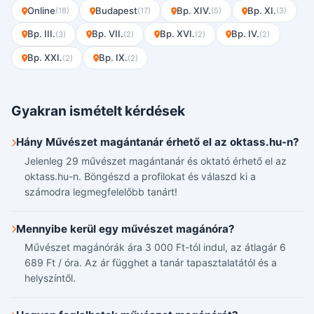
Online
Budapest
Bp. XIV.
Bp. XI.
(18)
(17)
(5)
(3)
Bp. III.
Bp. VII.
Bp. XVI.
Bp. IV.
(3)
(2)
(2)
(2)
Bp. XXI.
Bp. IX.
(2)
(2)
Gyakran ismételt kérdések
Hány Művészet magántanár érhető el az oktass.hu-n?
Jelenleg 29 művészet magántanár és oktató érhető el az
oktass.hu-n. Böngészd a profilokat és válaszd ki a
számodra legmegfelelőbb tanárt!
Mennyibe kerül egy művészet magánóra?
Művészet magánórák ára 3 000 Ft-tól indul, az átlagár 6
689 Ft / óra. Az ár függhet a tanár tapasztalatától és a
helyszíntől.