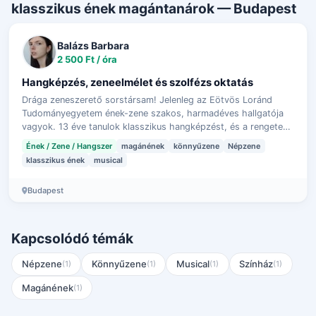
klasszikus ének magántanárok — Budapest
Balázs Barbara
2 500 Ft / óra
Hangképzés, zeneelmélet és szolfézs oktatás
Drága zeneszerető sorstársam! Jelenleg az Eötvös Loránd
Tudományegyetem ének-zene szakos, harmadéves hallgatója
vagyok. 13 éve tanulok klasszikus hangképzést, és a rengeteg
felhalmozódott tudásomat m…
Ének / Zene / Hangszer
magánének
könnyűzene
Népzene
klasszikus ének
musical
Budapest
Kapcsolódó témák
Népzene
Könnyűzene
Musical
Színház
(1)
(1)
(1)
(1)
Magánének
(1)