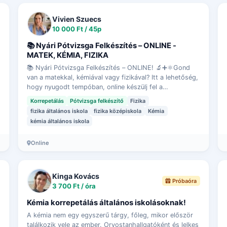
Vivien Szuecs
10 000 Ft / 45p
📚 Nyári Pótvizsga Felkészítés – ONLINE -
MATEK, KÉMIA, FIZIKA
📚 Nyári Pótvizsga Felkészítés – ONLINE! 🔬➕⚛️Gond
van a matekkal, kémiával vagy fizikával? Itt a lehetőség,
hogy nyugodt tempóban, online készülj fel a
pótvizsgára!✅ Matematika, Kémia és Fizika ta…
Korrepetálás
Pótvizsga felkészítő
Fizika
fizika általános iskola
fizika középiskola
Kémia
kémia általános iskola
Online
Kinga Kovács
Próbaóra
3 700 Ft / óra
Kémia korrepetálás általános iskolásoknak!
A kémia nem egy egyszerű tárgy, főleg, mikor először
találkozik vele az ember. Orvostanhallgatóként és lelkes