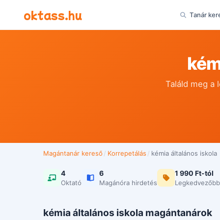
Ugrás a tartalomra
oktass.hu
Tanár ker
kém
Találd meg a 
Magántanár kereső
/
Korrepetálás
/
kémia általános iskola
4
6
1 990 Ft-tól
Oktató
Magánóra hirdetés
Legkedvezőbb
kémia általános iskola magántanárok