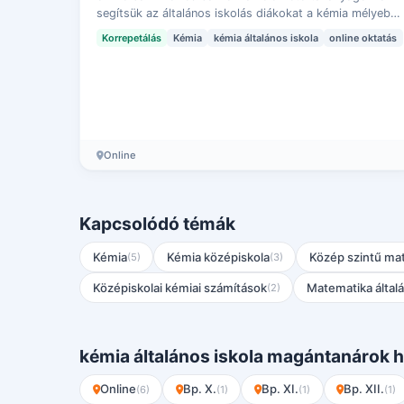
segítsük az általános iskolás diákokat a kémia mélyebb
megértésében és megszerettetésében.Hiszünk …
Korrepetálás
Kémia
kémia általános iskola
online oktatás
Online
Kapcsolódó témák
Kémia
Kémia középiskola
Közép szintű ma
(5)
(3)
Középiskolai kémiai számítások
Matematika általá
(2)
kémia általános iskola magántanárok h
Online
Bp. X.
Bp. XI.
Bp. XII.
(6)
(1)
(1)
(1)