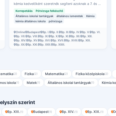
kémia kedvelőként szeretnék segíteni azoknak a 7. és 8.
osztályos tanulóknak, akik elvesz…
Korrepetálás
Pótvizsga felkészítő
Általános iskolai tantárgyak
általános ismeretek
Kémia
kémia általános iskola
pótvizsga
Online
Budapest
Bp. I.
Bp. II.
Bp. III.
Bp. IV.
Bp. V.
Bp. VI.
Bp. VII.
Bp. VIII.
Bp. IX.
Bp. X.
Bp. XI.
Bp. XII.
Bp. XIII.
Bp. XIV.
Bp. XV.
Bp. XVI.
Bp. XVII.
Bp. XVIII.
Bp. XIX.
Bp. XX.
Bp. XXI.
Bp. XXII.
Bp. XXIII.
tematika
Fizika
Matematika
Fizika középiskola
(2)
(2)
(2)
(2)
nos iskola
Matek
Általános iskolai tantárgyak
Kémia ko
(1)
(1)
(1)
elyszín szerint
Bp. XIII.
Budapest
Bp. XIV.
Bp. XIX.
D
(1)
(1)
(1)
(1)