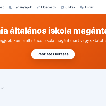
eső
Tananyagok
Előadások
Cikkek
Fórum
ia általános iskola magánt
legjobb kémia általános iskola magántanárt vagy oktatót 
Részletes keresés
 ár