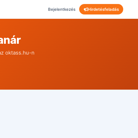
Bejelentkezés
Hirdetésfeladás
anár
az oktass.hu-n