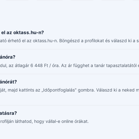
 el az oktass.hu-n?
ató érhető el az oktass.hu-n. Böngészd a profilokat és válaszd ki a
gánóra?
ul, az átlagár 6 448 Ft / óra. Az ár függhet a tanár tapasztalatától é
gánórát?
filját, majd kattints az „Időpontfoglalás" gombra. Válaszd ki a neke
tatásra?
rofilján láthatod, hogy vállal-e online órákat.