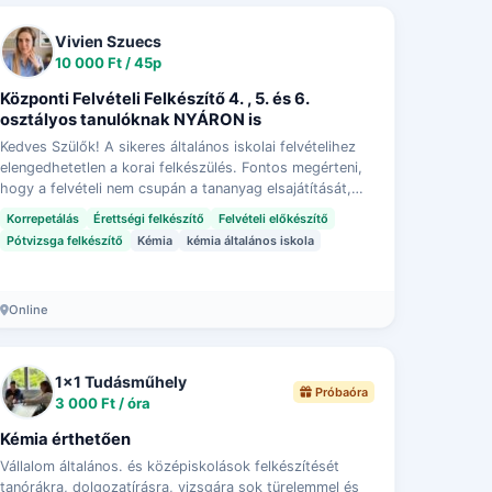
Vivien Szuecs
10 000 Ft / 45p
Központi Felvételi Felkészítő 4. , 5. és 6.
osztályos tanulóknak NYÁRON is
Kedves Szülők! A sikeres általános iskolai felvételihez
elengedhetetlen a korai felkészülés. Fontos megérteni,
hogy a felvételi nem csupán a tananyag elsajátítását,
hanem a különböző kompetenciákat i…
Korrepetálás
Érettségi felkészítő
Felvételi előkészítő
Pótvizsga felkészítő
Kémia
kémia általános iskola
Online
1x1 Tudásműhely
Próbaóra
3 000 Ft / óra
Kémia érthetően
Vállalom általános. és középiskolások felkészítését
tanórákra, dolgozatírásra, vizsgára sok türelemmel és