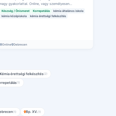
nagy gyakorlattal. Online, vagy személyesen
Debrecenben.
Készség / Önismeret
Korrepetálás
kémia általános iskola
kémia középiskola
kémia érettségi felkészítés
Online
Debrecen
Kémia érettségi felkészítés
(2)
rrepetálás
(1)
ebrecen
Bp. XV.
(1)
(1)