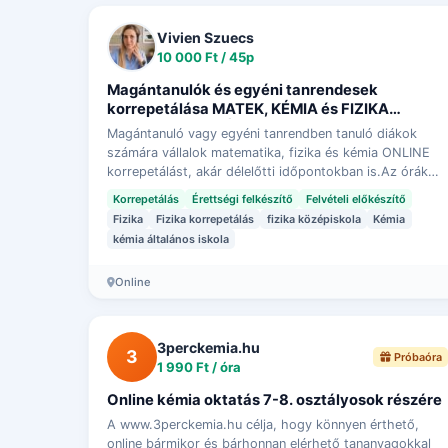
Vivien Szuecs
10 000 Ft / 45p
Magántanulók és egyéni tanrendesek
korrepetálása MATEK, KÉMIA és FIZIKA
tantárgyakból DÉLELŐTT IS!
Magántanuló vagy egyéni tanrendben tanuló diákok
számára vállalok matematika, fizika és kémia ONLINE
korrepetálást, akár délelőtti időpontokban is.Az órák
célja, hogy a tanuló:– lépést tudjon tartani…
Korrepetálás
Érettségi felkészítő
Felvételi előkészítő
Fizika
Fizika korrepetálás
fizika középiskola
Kémia
kémia általános iskola
Online
3perckemia.hu
3
Próbaóra
1 990 Ft / óra
Online kémia oktatás 7-8. osztályosok részére
A www.3perckemia.hu célja, hogy könnyen érthető,
online bármikor és bárhonnan elérhető tananyagokkal