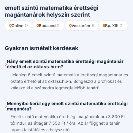
emelt szintű matematika érettségi
magántanárok helyszín szerint
Online
Budapest
Veszprém
Bp. XIII.
(5)
(1)
(1)
(1)
Gyakran ismételt kérdések
Hány emelt szintű matematika érettségi magántanár
érhető el az oktass.hu-n?
Jelenleg 6 emelt szintű matematika érettségi magántanár és
oktató érhető el az oktass.hu-n. Böngészd a profilokat és
válaszd ki a számodra legmegfelelőbb tanárt!
Mennyibe kerül egy emelt szintű matematika érettségi
magánóra?
Emelt szintű matematika érettségi magánórák ára 3 800 Ft-
tól indul, az átlagár 7 550 Ft / óra. Az ár függhet a tanár
tapasztalatától és a helyszíntől.