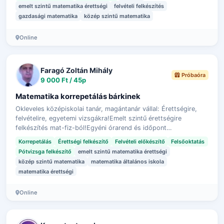
emelt szintű matematika érettségi
felvételi felkészítés
gazdasági matematika
közép szintű matematika
Online
Faragó Zoltán Mihály
Próbaóra
9 000 Ft / 45p
Matematika korrepetálás bárkinek
Okleveles középiskolai tanár, magántanár vállal: Érettségire,
felvételire, egyetemi vizsgákra!Emelt szintű érettségire
felkészítés mat-fiz-ból!Egyéni órarend és időpont
szerint. Bejelentkezés, tovább…
Korrepetálás
Érettségi felkészítő
Felvételi előkészítő
Felsőoktatás
Pótvizsga felkészítő
emelt szintű matematika érettségi
közép szintű matematika
matematika általános iskola
matematika érettségi
Online