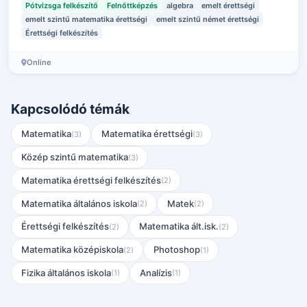
Pótvizsga felkészítő
Felnőttképzés
algebra
emelt érettségi
emelt szintű matematika érettségi
emelt szintű német érettségi
Érettségi felkészítés
Online
Kapcsolódó témák
Matematika
Matematika érettségi
(3)
(3)
Közép szintű matematika
(3)
Matematika érettségi felkészítés
(2)
Matematika általános iskola
Matek
(2)
(2)
Érettségi felkészítés
Matematika ált.isk.
(2)
(2)
Matematika középiskola
Photoshop
(2)
(1)
Fizika általános iskola
Analízis
(1)
(1)