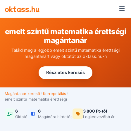
Ugrás a tartalomra
oktass.hu
emelt szintű matematika érettségi
magántanár
Találd meg a legjobb emelt szintű matematika érettségi
magántanárt vagy oktatót az oktass.hu-n
Részletes keresés
Magántanár kereső
/
Korrepetálás
/
emelt szintű matematika érettségi
6
6
3 800 Ft-tól
Oktató
Magánóra hirdetés
Legkedvezőbb ár