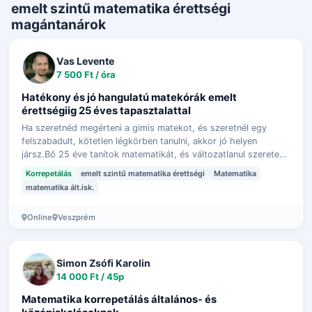
emelt szintű matematika érettségi
magántanárok
Vas Levente
7 500 Ft / óra
Hatékony és jó hangulatú matekórák emelt
érettségiig 25 éves tapasztalattal
Ha szeretnéd megérteni a gimis matekot, és szeretnél egy
felszabadult, kötetlen légkörben tanulni, akkor jó helyen
jársz.Bő 25 éve tanítok matematikát, és változatlanul szeretem
az órákat, a diákokat…
Korrepetálás
emelt szintű matematika érettségi
Matematika
matematika ált.isk.
Online
Veszprém
Simon Zsófi Karolin
14 000 Ft / 45p
Matematika korrepetálás általános- és