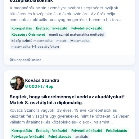
középiskolásoknak
A magánórák során személyre szabott segítséget nyújtok
általános és középiskolás diákok számára. Az órák célja
nemcsak az aktuális tananyag megértése, hanem a biztos
alapok kialakítása és az önbizalo…
Korrepetálás
Érettségi felkészítő
Felvételi előkészítő
Készség / Önismeret
emelt szintű matematika érettségi
közép szintű matematika
matek
Matematika
matematika 1-6 osztályfokon
Budapest
Online
Kovács Szandra
6 000 Ft / 45p
Segítek, hogy sikerélménnyel vedd az akadályokat!
Matek 8. osztálytól a diplomádig.
Kovács Szandra vagyok, 39 éves. 19 éve korrepetálok és
készítek fel vizsgára úgy gyerekeket, mint felnőtteket. Szívesen
vállalom általános-,és középiskolás- diákok, valamint
egyetemi/főiskolás hallga…
Korrepetálás
Érettségi felkészítő
Felvételi előkészítő
Felsőoktatás
Pótvizsga felkészítő
Felnőttképzés
analízis