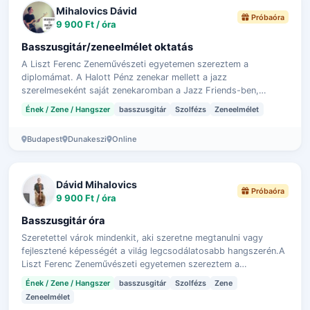
Mihalovics Dávid
Próbaóra
9 900 Ft / óra
Basszusgitár/zeneelmélet oktatás
A Liszt Ferenc Zeneművészeti egyetemen szereztem a
diplomámat. A Halott Pénz zenekar mellett a jazz
szerelmeseként saját zenekaromban a Jazz Friends-ben,
valamint a Balance Wheel Groupban hallhatsz j…
Ének / Zene / Hangszer
basszusgitár
Szolfézs
Zeneelmélet
Budapest
Dunakeszi
Online
Dávid Mihalovics
Próbaóra
9 900 Ft / óra
Basszusgitár óra
Szeretettel várok mindenkit, aki szeretne megtanulni vagy
fejlesztené képességét a világ legcsodálatosabb hangszerén.A
Liszt Ferenc Zeneművészeti egyetemen szereztem a
diplomámat. A Halott Pénz zenek…
Ének / Zene / Hangszer
basszusgitár
Szolfézs
Zene
Zeneelmélet