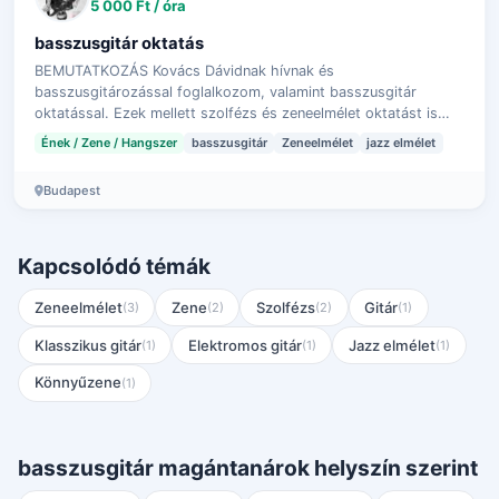
5 000 Ft / óra
basszusgitár oktatás
BEMUTATKOZÁS Kovács Dávidnak hívnak és
basszusgitározással foglalkozom, valamint basszusgitár
oktatással. Ezek mellett szolfézs és zeneelmélet oktatást is
vállalok. Legtöbbször a Ganxsta Zolee és a …
Ének / Zene / Hangszer
basszusgitár
Zeneelmélet
jazz elmélet
Budapest
Kapcsolódó témák
Zeneelmélet
Zene
Szolfézs
Gitár
(3)
(2)
(2)
(1)
Klasszikus gitár
Elektromos gitár
Jazz elmélet
(1)
(1)
(1)
Könnyűzene
(1)
basszusgitár magántanárok helyszín szerint