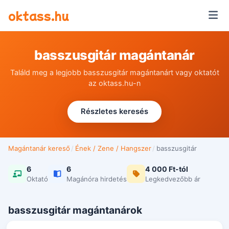
Ugrás a tartalomra
oktass.hu
basszusgitár magántanár
Találd meg a legjobb basszusgitár magántanárt vagy oktatót
az oktass.hu-n
Részletes keresés
Magántanár kereső
/
Ének / Zene / Hangszer
/
basszusgitár
6
6
4 000 Ft-tól
Oktató
Magánóra hirdetés
Legkedvezőbb ár
basszusgitár magántanárok