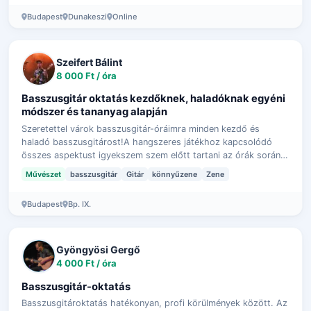
Budapest
Dunakeszi
Online
Szeifert Bálint
8 000 Ft / óra
Basszusgitár oktatás kezdőknek, haladóknak egyéni
módszer és tananyag alapján
Szeretettel várok basszusgitár-óráimra minden kezdő és
haladó basszusgitárost!A hangszeres játékhoz kapcsolódó
összes aspektust igyekszem szem előtt tartani az órák során,
az alapvető technikai gyako…
Művészet
basszusgitár
Gitár
könnyűzene
Zene
Budapest
Bp. IX.
Gyöngyösi Gergő
4 000 Ft / óra
Basszusgitár-oktatás
Basszusgitároktatás hatékonyan, profi körülmények között. Az