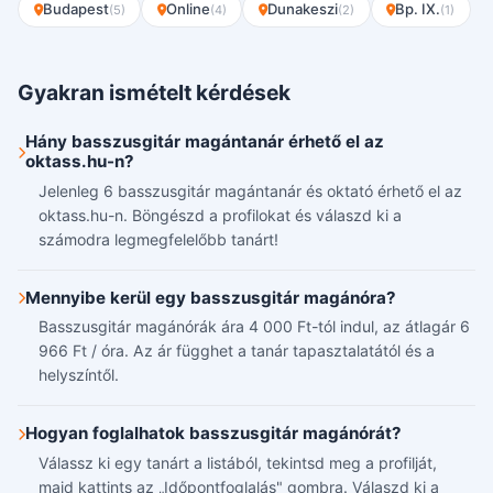
Budapest
Online
Dunakeszi
Bp. IX.
(5)
(4)
(2)
(1)
Gyakran ismételt kérdések
Hány basszusgitár magántanár érhető el az
oktass.hu-n?
Jelenleg 6 basszusgitár magántanár és oktató érhető el az
oktass.hu-n. Böngészd a profilokat és válaszd ki a
számodra legmegfelelőbb tanárt!
Mennyibe kerül egy basszusgitár magánóra?
Basszusgitár magánórák ára 4 000 Ft-tól indul, az átlagár 6
966 Ft / óra. Az ár függhet a tanár tapasztalatától és a
helyszíntől.
Hogyan foglalhatok basszusgitár magánórát?
Válassz ki egy tanárt a listából, tekintsd meg a profilját,
majd kattints az „Időpontfoglalás" gombra. Válaszd ki a