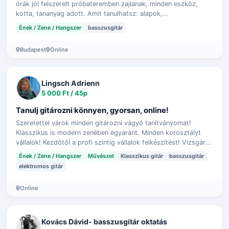
órák jól felszerelt próbateremben zajlanak, minden eszköz,
kotta, tananyag adott. Amit tanulhatsz: alapok,
hangszerkezelés, kottaolvasás, …
Ének / Zene / Hangszer
basszusgitár
Budapest
Online
Lingsch Adrienn
5 000 Ft / 45p
Tanulj gitározni könnyen, gyorsan, online!
Szeretettel várok minden gitározni vágyó tanítványomat!
Klasszikus is modern zenében egyaránt. Minden korosztályt
vállalok! Kezdőtőĺ a profi szintig vállalok felkészítést! Vizsgára,
felvételi vizsgár…
Ének / Zene / Hangszer
Művészet
Klasszikus gitár
basszusgitár
elektromos gitár
Online
Kovács Dávid- basszusgitár oktatás