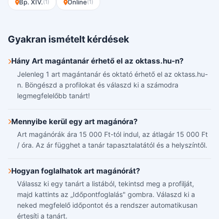
Bp. XIV.
Online
(1)
(1)
Gyakran ismételt kérdések
Hány Art magántanár érhető el az oktass.hu-n?
Jelenleg 1 art magántanár és oktató érhető el az oktass.hu-
n. Böngészd a profilokat és válaszd ki a számodra
legmegfelelőbb tanárt!
Mennyibe kerül egy art magánóra?
Art magánórák ára 15 000 Ft-tól indul, az átlagár 15 000 Ft
/ óra. Az ár függhet a tanár tapasztalatától és a helyszíntől.
Hogyan foglalhatok art magánórát?
Válassz ki egy tanárt a listából, tekintsd meg a profilját,
majd kattints az „Időpontfoglalás" gombra. Válaszd ki a
neked megfelelő időpontot és a rendszer automatikusan
értesíti a tanárt.