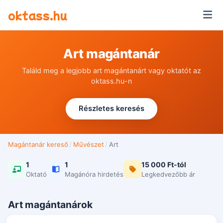
Ugrás a tartalomra
oktass.hu
Art magántanár
Találd meg a legjobb art magántanárt vagy oktatót az
oktass.hu-n
Részletes keresés
Magántanár kereső
/
Művészet
/
Art
1
1
15 000 Ft-tól
Oktató
Magánóra hirdetés
Legkedvezőbb ár
Art magántanárok