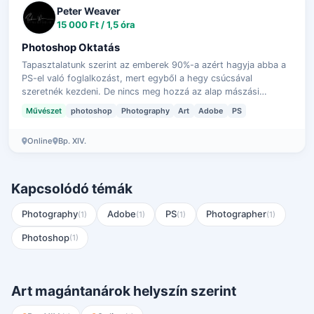
Peter Weaver
15 000 Ft / 1,5 óra
Photoshop Oktatás
Tapasztalatunk szerint az emberek 90%-a azért hagyja abba a
PS-el való foglalkozást, mert egyből a hegy csúcsával
szeretnék kezdeni. De nincs meg hozzá az alap mászási
technikájuk, és így túl bonyolu…
Művészet
photoshop
Photography
Art
Adobe
PS
Online
Bp. XIV.
Kapcsolódó témák
Photography
Adobe
PS
Photographer
(1)
(1)
(1)
(1)
Photoshop
(1)
Art magántanárok helyszín szerint