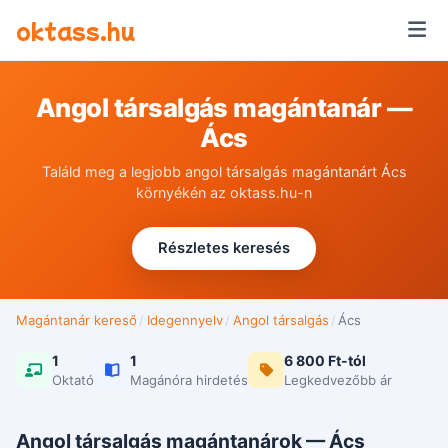
Ugrás a tartalomra
oktass.hu
Angol társalgás magántanár —
Ács
Találd meg a legjobb angol társalgás magántanárt Ács
környékén az oktass.hu-n
Részletes keresés
Magántanár kereső
/
Idegennyelv
/
Angol társalgás
/
Ács
1
1
6 800 Ft-tól
Oktató
Magánóra hirdetés
Legkedvezőbb ár
Angol társalgás magántanárok — Ács