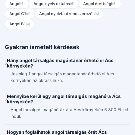
Angol
Angol nyelv oktatás
Angol érettségi
(6)
(6)
(6)
Angol C1
Angol nyelvtani rendszerezés
(5)
(5)
Angol B1
(4)
Gyakran ismételt kérdések
Hány angol társalgás magántanár érhető el Ács
környékén?
Jelenleg 1 angol társalgás magántanár érhető el Ács
környékén az oktass.hu-n.
Mennyibe kerül egy angol társalgás magánóra Ács
környékén?
Angol társalgás magánórák ára Ács környékén 6 800 Ft-tól
indul.
Hogyan foglalhatok angol társalgás órát Ács