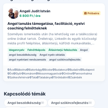
Angeli Judit István
Próbaóra
6 800 Ft / óra
Angol tanulás támogatása, facilitáció, nyelvi
coaching felnőtteknek
Személyes ismerkedés után (ha lehetőség van a találkozásra)
online órákat tartok. Önéletrajz, LinkedIn és egyéb közösségi
média profil felépítése, állásinterjú, külföldi munkavállalás,
utazás, a megl…
Idegennyelv
Felnőttképzés
Állásinterjú felkészítés
Angol
angol beszédkészség
Angol nyelv oktatás
angol nyelvtani rendszerezés
angol szókincsfejlesztés
Ács
Bábolna
Biatorbágy
Bicske
Budakeszi
Budaörs
Budapest
Érd
Győr
Komárom
Mosonmagyaróvár
Online
Pannonhalma
Székesfehérvár
Tata
Tatabánya
Törökbálint
Zsámbék
Kapcsolódó témák
Angol beszédkészség
Angol szókincsfejlesztés
(9)
(8)