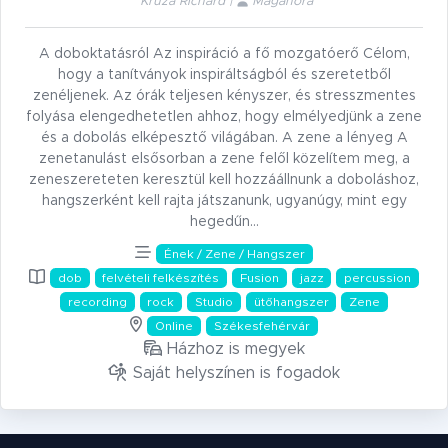
Kruza Richard |
Magánóra
A doboktatásról Az inspiráció a fő mozgatóerő Célom,
hogy a tanítványok inspiráltságból és szeretetből
zenéljenek. Az órák teljesen kényszer, és stresszmentes
folyása elengedhetetlen ahhoz, hogy elmélyedjünk a zene
és a dobolás elképesztő világában. A zene a lényeg A
zenetanulást elsősorban a zene felől közelítem meg, a
zeneszereteten keresztül kell hozzáállnunk a doboláshoz,
hangszerként kell rajta játszanunk, ugyanúgy, mint egy
hegedűn…
Ének / Zene / Hangszer
dob
felvételi felkészítés
Fusion
jazz
percussion
recording
rock
Studio
ütőhangszer
Zene
Online
Székesfehérvár
Házhoz is megyek
Saját helyszínen is fogadok