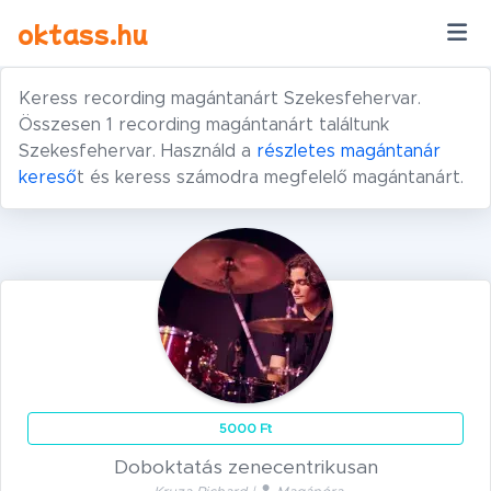
Ugrás a tartalomra
oktass.hu
Keress recording magántanárt Szekesfehervar.
Összesen 1 recording magántanárt találtunk
Szekesfehervar. Használd a
részletes magántanár
kereső
t és keress számodra megfelelő magántanárt.
5000 Ft
Doboktatás zenecentrikusan