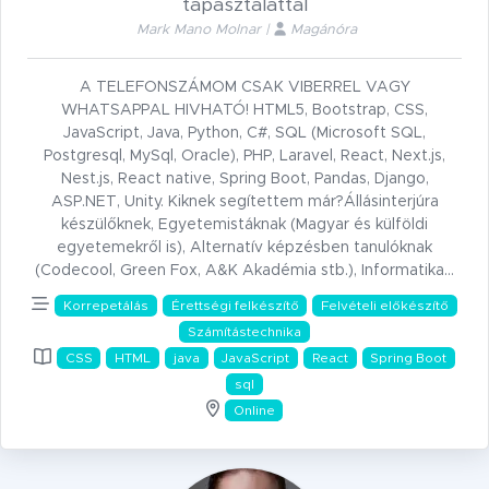
tapasztalattal
Mark Mano Molnar |
Magánóra
A TELEFONSZÁMOM CSAK VIBERREL VAGY
WHATSAPPAL HIVHATÓ! HTML5, Bootstrap, CSS,
JavaScript, Java, Python, C#, SQL (Microsoft SQL,
Postgresql, MySql, Oracle), PHP, Laravel, React, Next.js,
Nest.js, React native, Spring Boot, Pandas, Django,
ASP.NET, Unity. Kiknek segítettem már?Állásinterjúra
készülőknek, Egyetemistáknak (Magyar és külföldi
egyetemekről is), Alternatív képzésben tanulóknak
(Codecool, Green Fox, A&K Akadémia stb.), Informatika…
Korrepetálás
Érettségi felkészítő
Felvételi előkészítő
Számítástechnika
CSS
HTML
java
JavaScript
React
Spring Boot
sql
Online