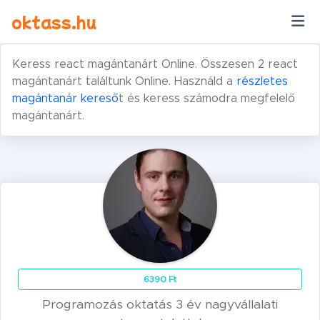
Ugrás a tartalomra
oktass.hu
Keress react magántanárt Online. Összesen 2 react
magántanárt találtunk Online. Használd a
részletes
magántanár kereső
t és keress számodra megfelelő
magántanárt.
6390 Ft
Programozás oktatás 3 év nagyvállalati