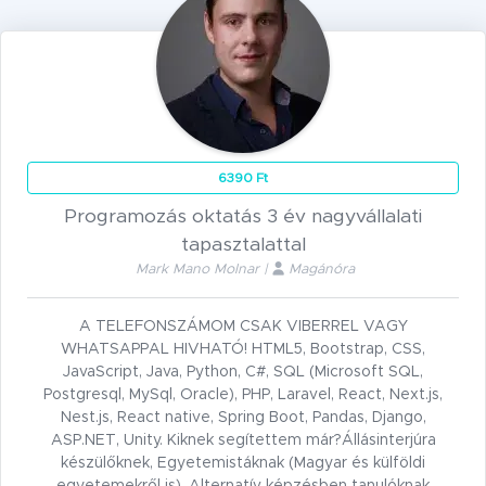
6390 Ft
Programozás oktatás 3 év nagyvállalati
tapasztalattal
Mark Mano Molnar |
Magánóra
A TELEFONSZÁMOM CSAK VIBERREL VAGY
WHATSAPPAL HIVHATÓ! HTML5, Bootstrap, CSS,
JavaScript, Java, Python, C#, SQL (Microsoft SQL,
Postgresql, MySql, Oracle), PHP, Laravel, React, Next.js,
Nest.js, React native, Spring Boot, Pandas, Django,
ASP.NET, Unity. Kiknek segítettem már?Állásinterjúra
készülőknek, Egyetemistáknak (Magyar és külföldi