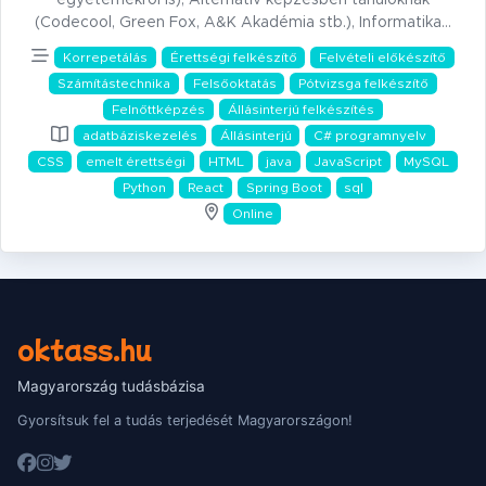
egyetemekről is), Alternatív képzésben tanulóknak
(Codecool, Green Fox, A&K Akadémia stb.), Informatika…
Korrepetálás
Érettségi felkészítő
Felvételi előkészítő
Számítástechnika
Felsőoktatás
Pótvizsga felkészítő
Felnőttképzés
Állásinterjú felkészítés
adatbáziskezelés
Állásinterjú
C# programnyelv
CSS
emelt érettségi
HTML
java
JavaScript
MySQL
Python
React
Spring Boot
sql
Online
oktass.hu
Magyarország tudásbázisa
Gyorsítsuk fel a tudás terjedését Magyarországon!