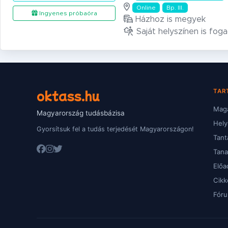
Online
Bp. III.
Ingyenes próbaóra
Házhoz is megyek
Saját helyszínen is fog
oktass.hu
TAR
Magá
Magyarország tudásbázisa
Hely
Gyorsítsuk fel a tudás terjedését Magyarországon!
Tant
Tan
Előa
Cikk
Fór