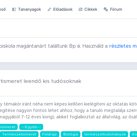
eső
Tananyagok
Előadások
Cikkek
Fórum
iskola magántanárt találtunk Bp iii. Használd a
részletes 
tismeret leendő kis tudósoknak
gy témakör iránt néha nem képes kellően kielégíteni az oktatás k
egítése nagyon fontos lehet ahhoz, hogy a tanuló megtalálja szenv
nagyjából 7-12 éves korig), akiket foglalkoztat az állatvilág, az ősá
nismeret
---Egyéb---
Természetismeret
Földrajz
Biológia
természettudományok
Kö