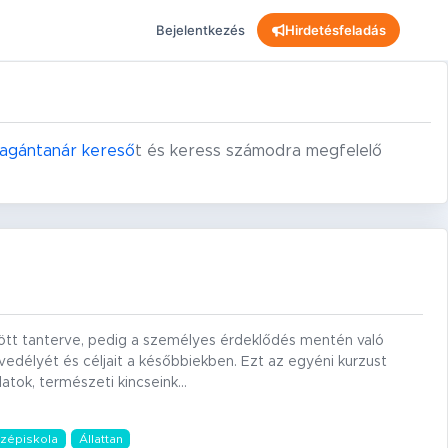
Bejelentkezés
Hirdetésfeladás
magántanár kereső
t és keress számodra megfelelő
ötött tanterve, pedig a személyes érdeklődés mentén való
edélyét és céljait a későbbiekben. Ezt az egyéni kurzust
llatok, természeti kincseink…
zépiskola
Állattan