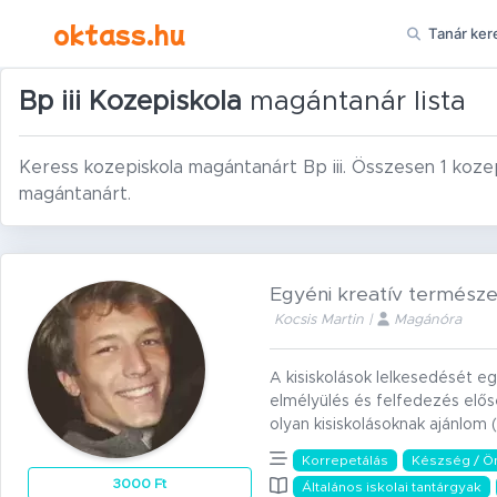
Ugrás a tartalomra
oktass.hu
Tanár ker
Bp iii Kozepiskola
magántanár lista
Keress kozepiskola magántanárt Bp iii. Összesen 1 kozep
magántanárt.
Egyéni kreatív természe
Kocsis Martin |
Magánóra
A kisiskolások lelkesedését e
elmélyülés és felfedezés elős
olyan kisiskolásoknak ajánlom (
Korrepetálás
Készség / Ö
3000 Ft
Általános iskolai tantárgyak