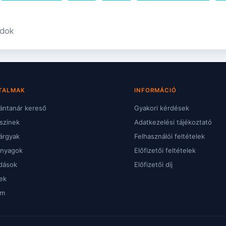
adok
TALMAK
INFORMÁCIÓ
ntanár kereső
Gyakori kérdések
színek
Adatkezelési tájékoztató
árgyak
Felhasználói feltételek
anyagok
Előfizetői feltételek
dások
Előfizetői díj
ek
um