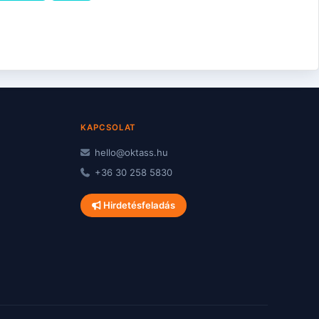
KAPCSOLAT
hello@oktass.hu
+36 30 258 5830
Hirdetésfeladás