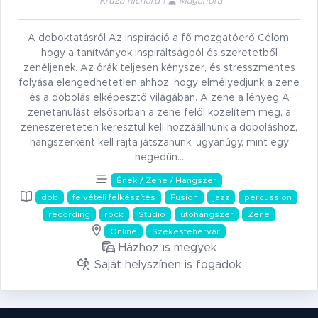
Kruza Richard |
Magánóra
A doboktatásról Az inspiráció a fő mozgatóerő Célom,
hogy a tanítványok inspiráltságból és szeretetből
zenéljenek. Az órák teljesen kényszer, és stresszmentes
folyása elengedhetetlen ahhoz, hogy elmélyedjünk a zene
és a dobolás elképesztő világában. A zene a lényeg A
zenetanulást elsősorban a zene felől közelítem meg, a
zeneszereteten keresztül kell hozzáállnunk a doboláshoz,
hangszerként kell rajta játszanunk, ugyanúgy, mint egy
hegedűn…
Ének / Zene / Hangszer
dob
felvételi felkészítés
Fusion
jazz
percussion
recording
rock
Studio
ütőhangszer
Zene
Online
Székesfehérvár
Házhoz is megyek
Saját helyszínen is fogadok