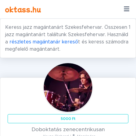
Ugrás a tartalomra
oktass.hu
Keress jazz magántanárt Szekesfehervar. Összesen 1
jazz magántanárt találtunk Szekesfehervar. Használd
a
részletes magántanár kereső
t és keress számodra
megfelelő magántanárt.
5000 Ft
Doboktatás zenecentrikusan