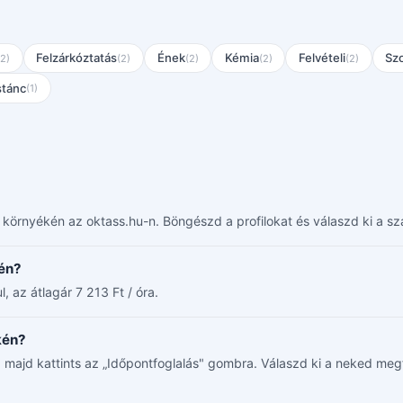
Felzárkóztatás
Ének
Kémia
Felvételi
Szo
(2)
(2)
(2)
(2)
(2)
stánc
(1)
. környékén az oktass.hu-n. Böngészd a profilokat és válaszd ki a s
én?
 az átlagár 7 213 Ft / óra.
kén?
át, majd kattints az „Időpontfoglalás" gombra. Válaszd ki a neked meg