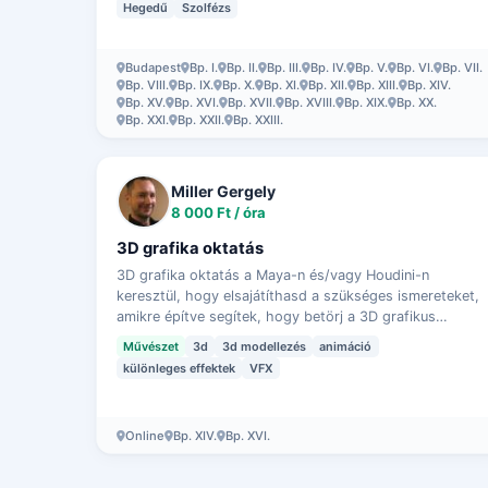
Hegedű
Szolfézs
Budapest
Bp. I.
Bp. II.
Bp. III.
Bp. IV.
Bp. V.
Bp. VI.
Bp. VII.
Bp. VIII.
Bp. IX.
Bp. X.
Bp. XI.
Bp. XII.
Bp. XIII.
Bp. XIV.
Bp. XV.
Bp. XVI.
Bp. XVII.
Bp. XVIII.
Bp. XIX.
Bp. XX.
Bp. XXI.
Bp. XXII.
Bp. XXIII.
Miller Gergely
8 000 Ft / óra
3D grafika oktatás
3D grafika oktatás a Maya-n és/vagy Houdini-n
keresztül, hogy elsajátíthasd a szükséges ismereteket,
amikre építve segítek, hogy betörj a 3D grafikus
szakmába. Modellezés, textúrázás, világítás, komp…
Művészet
3d
3d modellezés
animáció
különleges effektek
VFX
Online
Bp. XIV.
Bp. XVI.