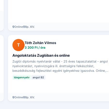
Online
Bp. XIV.
Tóth Zoltán Vilmos
T
3 200 Ft / óra
Angoloktatás Zuglóban és online
Zuglói diplomás nyelvtanár vállal - 25 éves tapasztalattal - angol
nyelvoktatást, nyelvvizsgára ill. érettségire felkészítést,
beszédkészség fejlesztést egyéni igényekhez igazodva. Online,
skype-on i…
Idegennyelv
angol B2
Online
Bp. XIV.