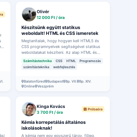
Olivér
ra
12 000 Ft / óra
Készítsünk együtt statikus
weboldalt! HTML és CSS ismeretek
e
s
Megtanítalak, hogy hogyan kell HTML5 és
l.
CSS programnyelvek segítségével statikus
weboldalakat készíteni. Az alap HTML és
CSS fogalmak és programozás struktúra
Számítástechnika
CSS
HTML
Programozás
elsajátítása uán, egy webolal sablont át…
számításteknika
webfejlesztés
VI.
Balatonfüred
Budapest
Bp. VII.
Bp. XIV.
Online
Veszprém
Kinga Kovács
Próbaóra
3 700 Ft / óra
Kémia korrepetálás általános
iskolásoknak!
ási
A kémia nem egy egyszerű tárgy, főleg,