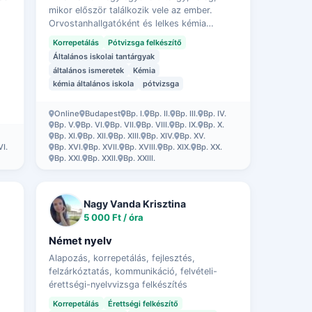
mikor először találkozik vele az ember.
Orvostanhallgatóként és lelkes kémia
kedvelőként szeretnék segíteni azoknak a 7.
Korrepetálás
Pótvizsga felkészítő
és 8. osztályos tanulóknak, akik elvesz…
Általános iskolai tantárgyak
általános ismeretek
Kémia
kémia általános iskola
pótvizsga
Online
Budapest
Bp. I.
Bp. II.
Bp. III.
Bp. IV.
Bp. V.
Bp. VI.
Bp. VII.
Bp. VIII.
Bp. IX.
Bp. X.
Bp. XI.
Bp. XII.
Bp. XIII.
Bp. XIV.
Bp. XV.
VI.
Bp. XVI.
Bp. XVII.
Bp. XVIII.
Bp. XIX.
Bp. XX.
Bp. XXI.
Bp. XXII.
Bp. XXIII.
Nagy Vanda Krisztina
5 000 Ft / óra
Német nyelv
Alapozás, korrepetálás, fejlesztés,
felzárkóztatás, kommunikáció, felvételi-
érettségi-nyelvvizsga felkészítés
Korrepetálás
Érettségi felkészítő