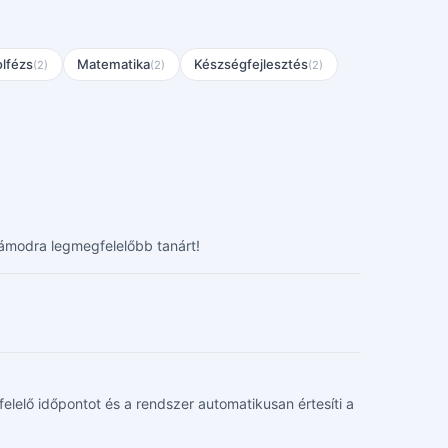
lfézs
Matematika
Készségfejlesztés
(2)
(2)
(2)
zámodra legmegfelelőbb tanárt!
felelő időpontot és a rendszer automatikusan értesíti a