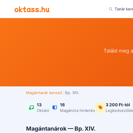
Ugrás a tartalomra
oktass.hu
Tanár ker
Találd meg a
Magántanár kereső
/
Bp. XIV.
13
16
3 200 Ft-tól
Oktató
Magánóra hirdetés
Legkedvezőbb
Magántanárok — Bp. XIV.