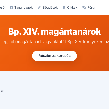
eső
Tananyagok
Előadások
Cikkek
Fórum
Bp. XIV. magántanárok
 legjobb magántanárt vagy oktatót Bp. XIV. környékén a
Részletes keresés
 ár