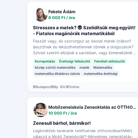
Fekete Ádám
6 000 Ft / óra
Stresszes a matek? 😨 Szelidítsük meg együtt!
- Fiatalos magánórák matematikából
Feszült vagy, és szorongsz az iskolai matek órákon?
Ijesztőnek és leküzdhetetlennek tűnnek a dolgozatok?
Szíved szerint elbújnál a sarokban, vagy kimenekülnél a
teremből, csak többet látnod se kellje…
Korrepetálás
Érettségi felkészítő
Felvételi előkészítő
közép szintű matematika
matek
Matematika
matematika általános iskola
matematika érettségi
Budapest
Bp. XIV.
Online
Mobilzeneiskola Zeneoktatás az OTTHONODBAN
10 000 Ft / óra
Zenesuli bárhol, bármikor!
Legkiválóbb tanáraink taníthatnak otthonodban!Miért
válaszd a Mobil Zeneiskolát?-Kényelmes zeneoktatás-