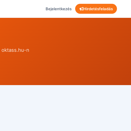
Bejelentkezés
Hirdetésfeladás
z oktass.hu-n