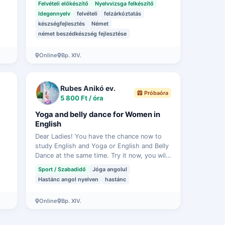
Felvételi előkészítő
Nyelvvizsga felkészítő
Idegennyelv
felvételi
felzárkóztatás
készségfejlesztés
Német
német beszédkészség fejlesztése
Online
Bp. XIV.
Rubes Anikó ev.
Próbaóra
5 800 Ft / óra
Yoga and belly dance for Women in
English
Dear Ladies! You have the chance now to
study English and Yoga or English and Belly
Dance at the same time. Try it now, you will
enjoy it, I am sure. It is not just fun, but it
Sport / Szabadidő
Jóga angolul
keeps you healthy and …
Hastánc angol nyelven
hastánc
Online
Bp. XIV.