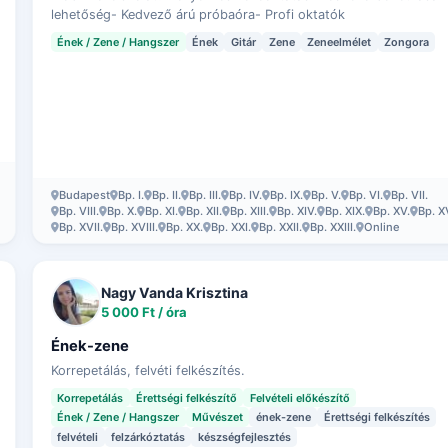
lehetőség- Kedvező árú próbaóra- Profi oktatók
Ének / Zene / Hangszer
Ének
Gitár
Zene
Zeneelmélet
Zongora
Budapest
Bp. I.
Bp. II.
Bp. III.
Bp. IV.
Bp. IX.
Bp. V.
Bp. VI.
Bp. VII.
Bp. VIII.
Bp. X.
Bp. XI.
Bp. XII.
Bp. XIII.
Bp. XIV.
Bp. XIX.
Bp. XV.
Bp. X
Bp. XVII.
Bp. XVIII.
Bp. XX.
Bp. XXI.
Bp. XXII.
Bp. XXIII.
Online
Nagy Vanda Krisztina
5 000 Ft / óra
Ének-zene
Korrepetálás, felvéti felkészítés.
Korrepetálás
Érettségi felkészítő
Felvételi előkészítő
Ének / Zene / Hangszer
Művészet
ének-zene
Érettségi felkészítés
felvételi
felzárkóztatás
készségfejlesztés