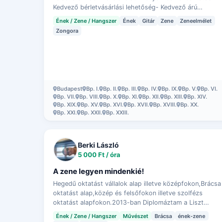
Kedvező bérletvásárlási lehetőség- Kedvező árú
próbaóra- Profi oktatókTovábbi részletek a webol…
Ének / Zene / Hangszer
Ének
Gitár
Zene
Zeneelmélet
Zongora
Budapest
Bp. I.
Bp. II.
Bp. III.
Bp. IV.
Bp. IX.
Bp. V.
Bp. VI.
Bp. VII.
Bp. VIII.
Bp. X.
Bp. XI.
Bp. XII.
Bp. XIII.
Bp. XIV.
Bp. XIX.
Bp. XV.
Bp. XVI.
Bp. XVII.
Bp. XVIII.
Bp. XX.
Bp. XXI.
Bp. XXII.
Bp. XXIII.
Berki László
5 000 Ft / óra
A zene legyen mindenkié!
Hegedű oktatást vállalok alap illetve középfokon,Brácsa
oktatást alap,közép és felsőfokon illetve szolfézs
oktatást alapfokon.2013-ban Diplomáztam a Liszt
Ferenc Zeneművészeti Egyetemen.
Ének / Zene / Hangszer
Művészet
Brácsa
ének-zene