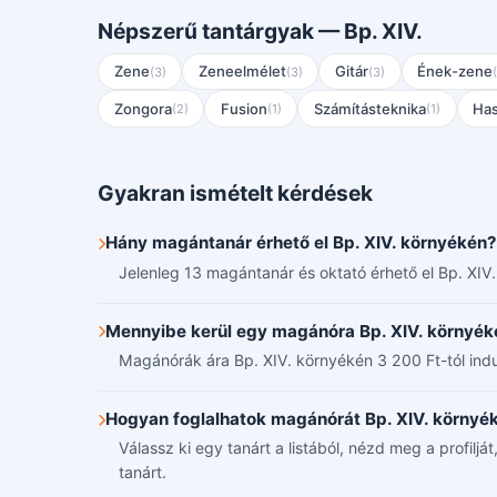
Népszerű tantárgyak — Bp. XIV.
Zene
Zeneelmélet
Gitár
Ének-zene
(3)
(3)
(3)
Zongora
Fusion
Számításteknika
Ha
(2)
(1)
(1)
Gyakran ismételt kérdések
Hány magántanár érhető el Bp. XIV. környékén?
Jelenleg 13 magántanár és oktató érhető el Bp. XIV
Mennyibe kerül egy magánóra Bp. XIV. környék
Magánórák ára Bp. XIV. környékén 3 200 Ft-tól indul,
Hogyan foglalhatok magánórát Bp. XIV. környé
Válassz ki egy tanárt a listából, nézd meg a profilj
tanárt.