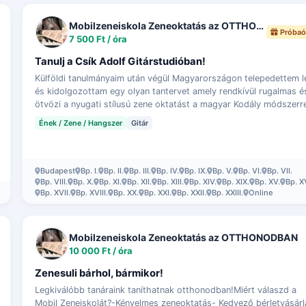
Mobilzeneiskola Zeneoktatás az OTTHONODBAN
Próbaó
7 500 Ft / óra
Tanulj a Csík Adolf Gitárstudióban!
Külföldi tanulmányaim után végül Magyarországon telepedettem l
és kidolgozottam egy olyan tantervet amely rendkívül rugalmas é
ötvözi a nyugati stílusú zene oktatást a magyar Kodály módszerre
Töb…
Ének / Zene / Hangszer
Gitár
Budapest
Bp. I.
Bp. II.
Bp. III.
Bp. IV.
Bp. IX.
Bp. V.
Bp. VI.
Bp. VII.
Bp. VIII.
Bp. X.
Bp. XI.
Bp. XII.
Bp. XIII.
Bp. XIV.
Bp. XIX.
Bp. XV.
Bp. X
Bp. XVII.
Bp. XVIII.
Bp. XX.
Bp. XXI.
Bp. XXII.
Bp. XXIII.
Online
Mobilzeneiskola Zeneoktatás az OTTHONODBAN
10 000 Ft / óra
Zenesuli bárhol, bármikor!
Legkiválóbb tanáraink taníthatnak otthonodban!Miért válaszd a
Mobil Zeneiskolát?-Kényelmes zeneoktatás- Kedvező bérletvásárl