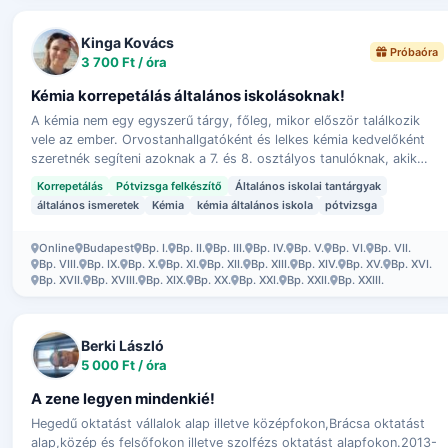
Kinga Kovács
Próbaóra
3 700 Ft / óra
Kémia korrepetálás általános iskolásoknak!
A kémia nem egy egyszerű tárgy, főleg, mikor először találkozik
vele az ember. Orvostanhallgatóként és lelkes kémia kedvelőként
szeretnék segíteni azoknak a 7. és 8. osztályos tanulóknak, akik
elvesz…
Korrepetálás
Pótvizsga felkészítő
Általános iskolai tantárgyak
általános ismeretek
Kémia
kémia általános iskola
pótvizsga
Online
Budapest
Bp. I.
Bp. II.
Bp. III.
Bp. IV.
Bp. V.
Bp. VI.
Bp. VII.
Bp. VIII.
Bp. IX.
Bp. X.
Bp. XI.
Bp. XII.
Bp. XIII.
Bp. XIV.
Bp. XV.
Bp. XVI.
Bp. XVII.
Bp. XVIII.
Bp. XIX.
Bp. XX.
Bp. XXI.
Bp. XXII.
Bp. XXIII.
Berki László
5 000 Ft / óra
A zene legyen mindenkié!
Hegedű oktatást vállalok alap illetve középfokon,Brácsa oktatást
alap,közép és felsőfokon illetve szolfézs oktatást alapfokon.2013-