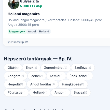
Gulyás Zita
5 000 Ft / 45p
Holland maganóra
Holland, angol maganóra / korrepetálás. Holland: 5000/45 perc
Angol: 3500/45 perc
Idegennyelv
Angol
Holland
Online
Bp. IV.
Népszerű tantárgyak — Bp. IV.
Gitár
Ének
Zeneelmélet
Szolfézs
(4)
(3)
(2)
(2)
Zongora
Zene
Kémia
Ének-zene
(2)
(2)
(1)
(1)
Hegedű
Angol fordítás
Hangképzés
(1)
(1)
(1)
Pótvizsga
Holland
Angol
Brácsa
(1)
(1)
(1)
(1)