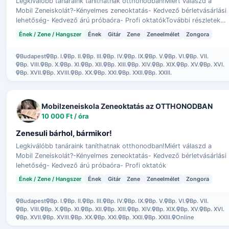
Legkiválóbb tanáraink taníthatnak otthonodban!Miért válaszd a
Mobil Zeneiskolát?-Kényelmes zeneoktatás- Kedvező bérletvásárlási
lehetőség- Kedvező árú próbaóra- Profi oktatókTovábbi részletek a
webol…
Ének / Zene / Hangszer
Ének
Gitár
Zene
Zeneelmélet
Zongora
Budapest
Bp. I.
Bp. II.
Bp. III.
Bp. IV.
Bp. IX.
Bp. V.
Bp. VI.
Bp. VII.
Bp. VIII.
Bp. X.
Bp. XI.
Bp. XII.
Bp. XIII.
Bp. XIV.
Bp. XIX.
Bp. XV.
Bp. XVI.
Bp. XVII.
Bp. XVIII.
Bp. XX.
Bp. XXI.
Bp. XXII.
Bp. XXIII.
Mobilzeneiskola Zeneoktatás az OTTHONODBAN
10 000 Ft / óra
Zenesuli bárhol, bármikor!
Legkiválóbb tanáraink taníthatnak otthonodban!Miért válaszd a
Mobil Zeneiskolát?-Kényelmes zeneoktatás- Kedvező bérletvásárlási
lehetőség- Kedvező árú próbaóra- Profi oktatók
Ének / Zene / Hangszer
Ének
Gitár
Zene
Zeneelmélet
Zongora
Budapest
Bp. I.
Bp. II.
Bp. III.
Bp. IV.
Bp. IX.
Bp. V.
Bp. VI.
Bp. VII.
Bp. VIII.
Bp. X.
Bp. XI.
Bp. XII.
Bp. XIII.
Bp. XIV.
Bp. XIX.
Bp. XV.
Bp. XVI.
Bp. XVII.
Bp. XVIII.
Bp. XX.
Bp. XXI.
Bp. XXII.
Bp. XXIII.
Online