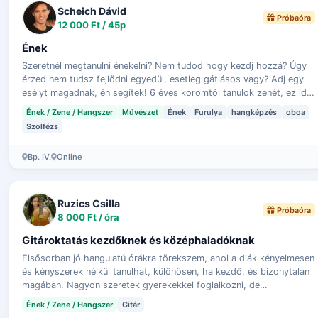
Scheich Dávid
Próbaóra
12 000 Ft / 45p
Ének
Szeretnél megtanulni énekelni? Nem tudod hogy kezdj hozzá? Úgy
érzed nem tudsz fejlődni egyedül, esetleg gátlásos vagy? Adj egy
esélyt magadnak, én segítek! 6 éves koromtól tanulok zenét, ez idő
alat…
Ének / Zene / Hangszer
Művészet
Ének
Furulya
hangképzés
oboa
Szolfézs
Bp. IV.
Online
Ruzics Csilla
Próbaóra
8 000 Ft / óra
Gitároktatás kezdőknek és középhaladóknak
Elsősorban jó hangulatú órákra törekszem, ahol a diák kényelmesen
és kényszerek nélkül tanulhat, különösen, ha kezdő, és bizonytalan
magában. Nagyon szeretek gyerekekkel foglalkozni, de
tizenéveseket…
Ének / Zene / Hangszer
Gitár