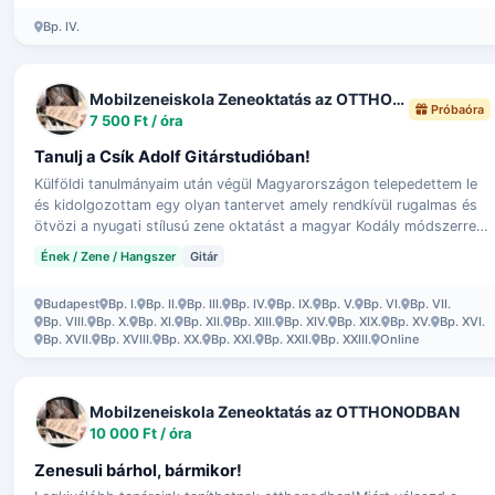
Bp. IV.
Mobilzeneiskola Zeneoktatás az OTTHONODBAN
Próbaóra
7 500 Ft / óra
Tanulj a Csík Adolf Gitárstudióban!
Külföldi tanulmányaim után végül Magyarországon telepedettem le
és kidolgozottam egy olyan tantervet amely rendkívül rugalmas és
ötvözi a nyugati stílusú zene oktatást a magyar Kodály módszerrel.
Töb…
Ének / Zene / Hangszer
Gitár
Budapest
Bp. I.
Bp. II.
Bp. III.
Bp. IV.
Bp. IX.
Bp. V.
Bp. VI.
Bp. VII.
Bp. VIII.
Bp. X.
Bp. XI.
Bp. XII.
Bp. XIII.
Bp. XIV.
Bp. XIX.
Bp. XV.
Bp. XVI.
Bp. XVII.
Bp. XVIII.
Bp. XX.
Bp. XXI.
Bp. XXII.
Bp. XXIII.
Online
Mobilzeneiskola Zeneoktatás az OTTHONODBAN
10 000 Ft / óra
Zenesuli bárhol, bármikor!