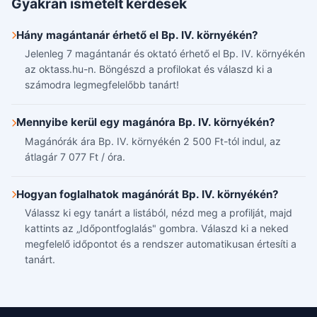
Gyakran ismételt kérdések
Hány magántanár érhető el Bp. IV. környékén?
Jelenleg 7 magántanár és oktató érhető el Bp. IV. környékén
az oktass.hu-n. Böngészd a profilokat és válaszd ki a
számodra legmegfelelőbb tanárt!
Mennyibe kerül egy magánóra Bp. IV. környékén?
Magánórák ára Bp. IV. környékén 2 500 Ft-tól indul, az
átlagár 7 077 Ft / óra.
Hogyan foglalhatok magánórát Bp. IV. környékén?
Válassz ki egy tanárt a listából, nézd meg a profilját, majd
kattints az „Időpontfoglalás" gombra. Válaszd ki a neked
megfelelő időpontot és a rendszer automatikusan értesíti a
tanárt.