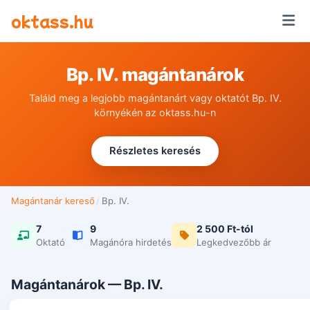
Ugrás a tartalomra
oktass.hu
Bp. IV. magántanárok
Találd meg a legjobb magántanárt vagy oktatót Bp. IV.
környékén az oktass.hu-n
Részletes keresés
Magántanár kereső
/
Bp. IV.
7
9
2 500 Ft-tól
Oktató
Magánóra hirdetés
Legkedvezőbb ár
Magántanárok — Bp. IV.