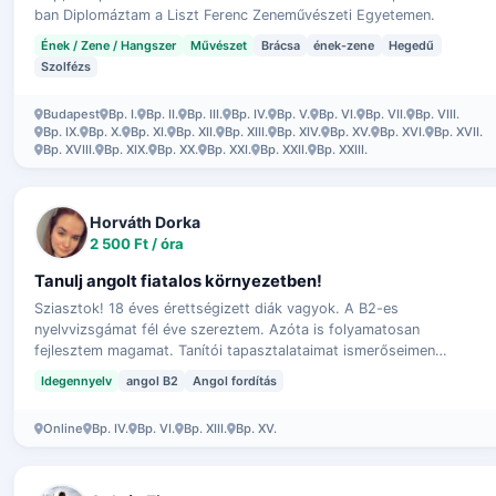
ban Diplomáztam a Liszt Ferenc Zeneművészeti Egyetemen.
Ének / Zene / Hangszer
Művészet
Brácsa
ének-zene
Hegedű
Szolfézs
Budapest
Bp. I.
Bp. II.
Bp. III.
Bp. IV.
Bp. V.
Bp. VI.
Bp. VII.
Bp. VIII.
Bp. IX.
Bp. X.
Bp. XI.
Bp. XII.
Bp. XIII.
Bp. XIV.
Bp. XV.
Bp. XVI.
Bp. XVII.
Bp. XVIII.
Bp. XIX.
Bp. XX.
Bp. XXI.
Bp. XXII.
Bp. XXIII.
Horváth Dorka
2 500 Ft / óra
Tanulj angolt fiatalos környezetben!
Sziasztok! 18 éves érettségizett diák vagyok. A B2-es
nyelvvizsgámat fél éve szereztem. Azóta is folyamatosan
fejlesztem magamat. Tanítói tapasztalataimat ismerőseimen
szereztem. Szívesen átadnám a t…
Idegennyelv
angol B2
Angol fordítás
Online
Bp. IV.
Bp. VI.
Bp. XIII.
Bp. XV.