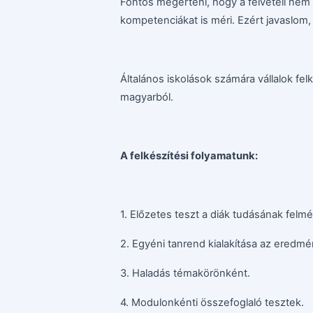
Fontos megérteni, hogy a felvételi nem
kompetenciákat is méri. Ezért javaslom
Általános iskolások számára vállalok fel
magyarból.
A felkészítési folyamatunk:
1. Előzetes teszt a diák tudásának felm
2. Egyéni tanrend kialakítása az eredmé
3. Haladás témakörönként.
4. Modulonkénti összefoglaló tesztek.