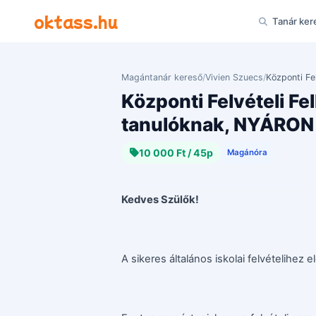
Ugrás a tartalomra
oktass.hu
Tanár ker
Magántanár kereső
/
Vivien Szuecs
/
Központi Fe
Központi Felvételi Fel
tanulóknak, NYÁRON 
10 000 Ft / 45p
Magánóra
Kedves Szülők!
A sikeres általános iskolai felvételihez 