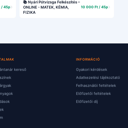
📚 Nyári Pótvizsga Felkészítés –
 / 45p
ONLINE - MATEK, KÉMIA,
10 000 Ft / 45p
FIZIKA
TALMAK
INFORMÁCIÓ
ntanár kereső
Gyakori kérdések
színek
Adatkezelési tájékoztató
árgyak
Felhasználói feltételek
anyagok
Előfizetői feltételek
dások
Előfizetői díj
ek
um