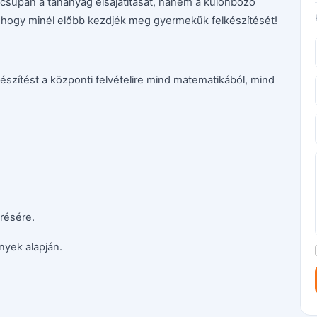
 csupán a tananyag elsajátítását, hanem a különböző
, hogy minél előbb kezdjék meg gyermekük felkészítését!
készítést a központi felvételire mind matematikából, mind
érésére.
nyek alapján.