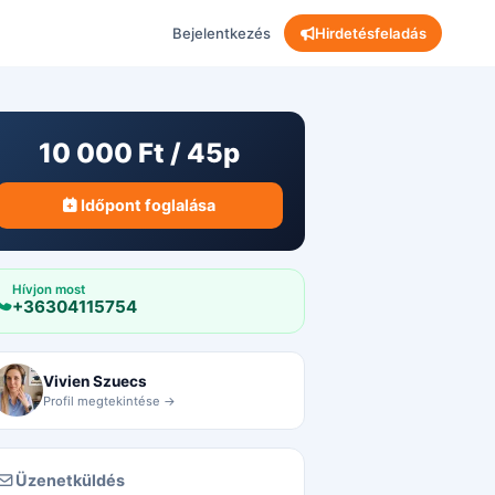
Bejelentkezés
Hirdetésfeladás
10 000 Ft / 45p
Időpont foglalása
Hívjon most
+36304115754
Vivien Szuecs
Profil megtekintése →
Üzenetküldés