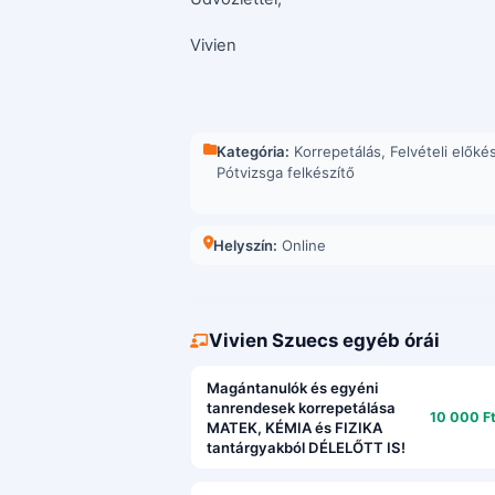
Vivien
Kategória:
Korrepetálás
,
Felvételi előké
Pótvizsga felkészítő
Helyszín:
Online
Vivien Szuecs egyéb órái
Magántanulók és egyéni
tanrendesek korrepetálása
10 000 Ft
MATEK, KÉMIA és FIZIKA
tantárgyakból DÉLELŐTT IS!