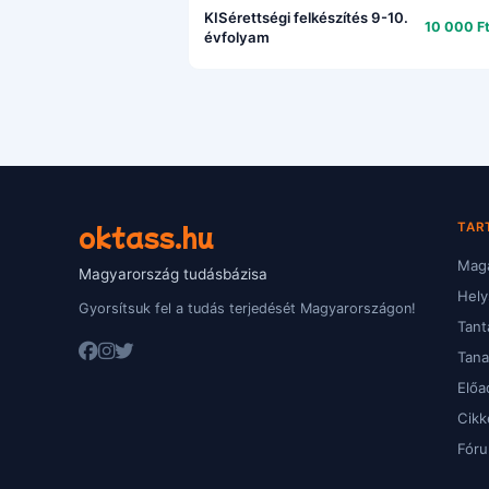
KISérettségi felkészítés 9-10.
10 000 Ft
évfolyam
oktass.hu
TAR
Magá
Magyarország tudásbázisa
Hely
Gyorsítsuk fel a tudás terjedését Magyarországon!
Tant
Tan
Előa
Cikk
Fór