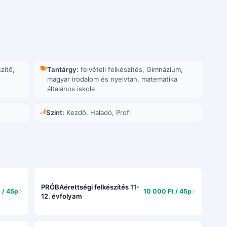
szítő
,
Tantárgy:
felvételi felkészítés
,
Gimnázium
,
magyar irodalom és nyelvtan
,
matematika
általános iskola
Szint:
Kezdő, Haladó, Profi
PRÓBAérettségi felkészítés 11-
 / 45p
10 000 Ft / 45p
12. évfolyam