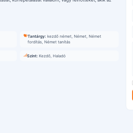
Tantárgy:
kezdő német
,
Német
,
Német
fordítás
,
Német tanítás
Szint:
Kezdő, Haladó