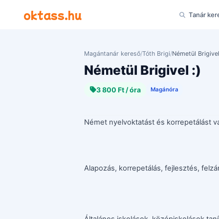
Ugrás a tartalomra
oktass.hu
Tanár ker
Magántanár kereső
/
Tóth Brigi
/
Németül Brigivel
Németül Brigivel :)
3 800 Ft / óra
Magánóra
Német nyelvoktatást és korrepetálást vál
Alapozás, korrepetálás, fejlesztés, fel
Általános iskolások, középiskolások tanít