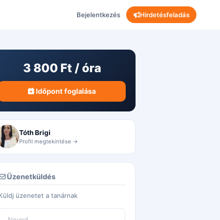
Bejelentkezés
Hirdetésfeladás
3 800 Ft / óra
Időpont foglalása
Tóth Brigi
Profil megtekintése →
Üzenetküldés
Küldj üzenetet a tanárnak