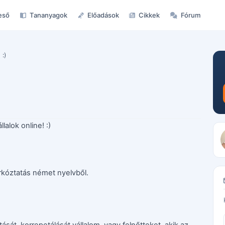
eső
Tananyagok
Előadások
Cikkek
Fórum
 :)
lalok online! :)
zárkóztatás német nyelvből.
ását, korrepetálását vállalom, vagy felnőtteket, akik az