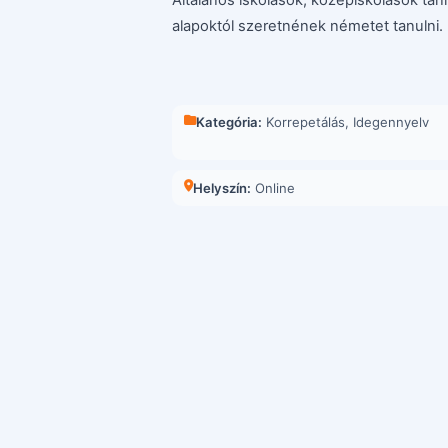
alapoktól szeretnének németet tanulni.
Kategória:
Korrepetálás
,
Idegennyelv
Helyszín:
Online