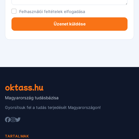
Felhasználói feltételek
elfogadása
oktass.hu
Magyarország tudásbázisa
Gyorsítsuk fel a tudás terjedését Magyarországon!
TARTALMAK