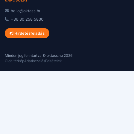
KAPCSOLAT
hello@oktass.hu
+36 30 258 5830
Hirdetésfeladás
Minden jog fenntartva © oktass.hu 2026
Oldaltérkép
Adatkezelés
Feltételek