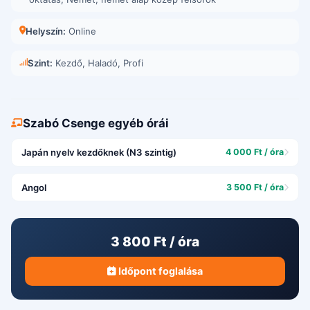
Helyszín:
Online
Szint:
Kezdő, Haladó, Profi
Szabó Csenge egyéb órái
Japán nyelv kezdőknek (N3 szintig)
4 000 Ft / óra
Angol
3 500 Ft / óra
3 800 Ft / óra
Időpont foglalása