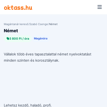
Ugrás a tartalomra
oktass.hu
Magántanár kereső
/
Szabó Csenge
/
Német
Német
3 800 Ft / óra
Magánóra
Vállalok több éves tapasztalattal német nyelvoktatást
minden szinten és korosztálynak.
Lehetsz kezdő, haladó, profi.