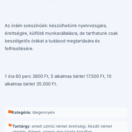
Az óráim sokszínűek: készülhetünk nyelvvizsgára,
érettségire, külföldi munkavállalásra, de tarthatunk csak
beszélgetős órákat a tudásod megtartására és
felfrissítésére.
1 óra 60 perc 3800 Ft, 5 alkalmas bérlet 17.500 Ft, 10
alkalmas bérlet 35.000 Ft.
Kategória:
Idegennyelv
Tantárgy:
emelt szintű német érettségi
,
Kezdő német
oktatás
,
Német
,
német alap közép felsőfok