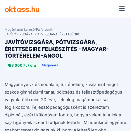
Ugrás a tartalomra
oktass.hu
Magántanár kereső
/
Pálfy Judit
/
JAVÍTÓVIZSGÁRA, PÓTVIZSGÁRA, ÉRETTSÉGIRE FELKÉSZÍTÉS - MAGYAR-TÖRTÉNELEM-ANGOL
JAVÍTÓVIZSGÁRA, PÓTVIZSGÁRA,
ÉRETTSÉGIRE FELKÉSZÍTÉS - MAGYAR-
TÖRTÉNELEM-ANGOL
8 000 Ft / óra
Magánóra
Magyar nyelv- és irodalom, történelem, - valamint angol
szakos gimnáziumi tanár, bölcsész és fejlesztőpedagógus
vagyok több mint 20 éve, jelenleg magántanítással
foglalkozom. Fejlesztőpedagógusként is szereztem
diplomát, ezért különösen fontos, hogy a velem tanulók a
saját igényeik szerint tudjanak fejlődni. Mindenkinél egyénre
szabott tervet dolgozunk ki, hogy a lehető legjobb