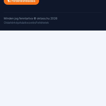
Hirdetésfeladás
Minden jog fenntartva © oktass.hu 2026
Oldaltérkép
Adatkezelés
Feltételek