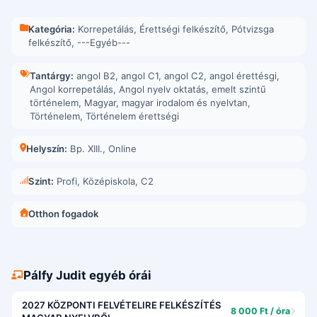
Kategória:
Korrepetálás
,
Érettségi felkészítő
,
Pótvizsga
felkészítő
,
---Egyéb---
Tantárgy:
angol B2
,
angol C1
,
angol C2
,
angol érettésgi
,
Angol korrepetálás
,
Angol nyelv oktatás
,
emelt szintű
történelem
,
Magyar
,
magyar irodalom és nyelvtan
,
Történelem
,
Történelem érettségi
Helyszín:
Bp. XIII.
,
Online
Szint:
Profi, Középiskola, C2
Otthon fogadok
Pálfy Judit egyéb órái
2027 KÖZPONTI FELVÉTELIRE FELKÉSZÍTÉS
8 000 Ft / óra