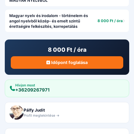
MAGYAR NYELVBŐL
Magyar nyelv és irodalom - történelem és
angol nyelvből közép- és emelt szintű
8 000 Ft / óra
érettségire felkészítés, korrepetálás
8 000 Ft / óra
Időpont foglalása
Hívjon most
+36209267971
Pálfy Judit
Profil megtekintése →