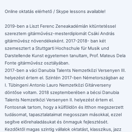
Online oktatás elérhető / Skype lessons available!
2019-ben a Liszt Ferenc Zeneakadémián kitüntetéssel
szereztem gitárművész-mesterdiplomát Csáki András
gitárművész növendékeként. 2017-2018- ban két
szemesztert a Stuttgarti Hochschule für Musik und
Darstellende Kunst egyetemen tanultam, Prof. Mateus Dela
Fonte gitárművész osztályában.
2017-ben a váci Danubia Talents Nemzetközi Versenyen III.
helyezést értem el. Szintén 2017-ben Németországban az
I. Tübingeni Antonio Lauro Nemzetközi Gitárverseny
döntőse voltam. 2018 szeptemberében a bécsi Danubia
Talents Nemzetközi Versenyen II. helyezést értem el.
Fontosnak tartom, hogy a külföldön és itthon megszerzett
tudásomat, tapasztalataimat megosszam másokkal, ezzel
segítve előrehaladásukat és önmaguk fejlesztését.
Kezdőktől magas szintig vállalok oktatást, klasszikus, jazz