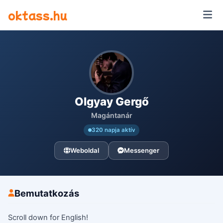
Ugrás a tartalomra
oktass.hu
Olgyay Gergő
Magántanár
320 napja aktív
Weboldal
Messenger
Bemutatkozás
Scroll down for English!