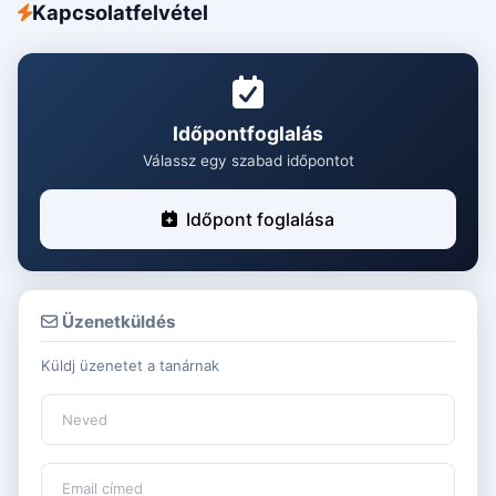
Kapcsolatfelvétel
Időpontfoglalás
Válassz egy szabad időpontot
Időpont foglalása
Üzenetküldés
Küldj üzenetet a tanárnak