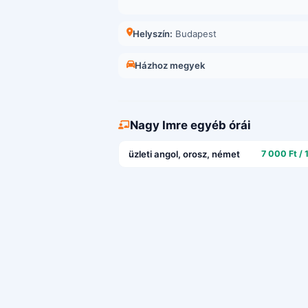
Helyszín:
Budapest
Házhoz megyek
Nagy Imre egyéb órái
üzleti angol, orosz, német
7 000 Ft / 