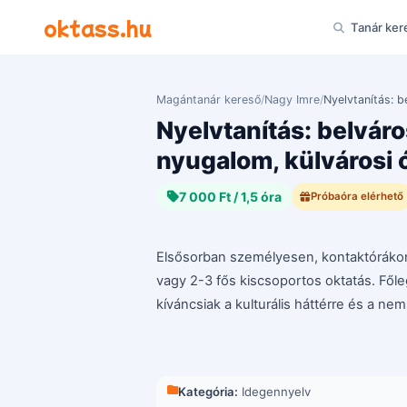
Ugrás a tartalomra
oktass.hu
Tanár ker
Magántanár kereső
/
Nagy Imre
/
Nyelvtanítás: b
Nyelvtanítás: belváro
nyugalom, külvárosi ó
7 000 Ft / 1,5 óra
Próbaóra elérhető
Elsősorban személyesen, kontaktórákon,
vagy 2-3 fős kiscsoportos oktatás. Főle
kíváncsiak a kulturális háttérre és a n
Kategória:
Idegennyelv