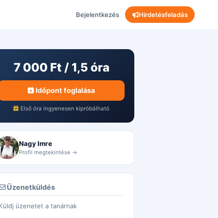
Bejelentkezés
Hirdetésfeladás
7 000 Ft / 1,5 óra
Időpont foglalása
Első óra ingyenesen kipróbálható
Nagy Imre
Profil megtekintése →
Üzenetküldés
Küldj üzenetet a tanárnak