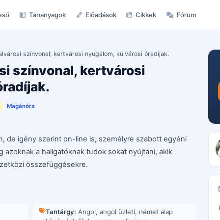
eső
Tananyagok
Előadások
Cikkek
Fórum
elvárosi színvonal, kertvárosi nyugalom, külvárosi óradíjak.
si színvonal, kertvárosi
radíjak.
Magánóra
 de igény szerint on-line is, személyre szabott egyéni
g azoknak a hallgatóknak tudok sokat nyújtani, akik
emzetközi összefüggésekre.
Tantárgy:
Angol
,
angol üzleti
,
német alap