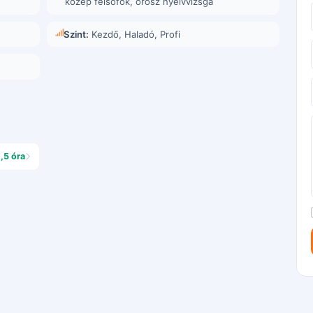
közép felsőfok
,
orosz nyelvvizsga
Szint:
Kezdő, Haladó, Profi
1,5 óra