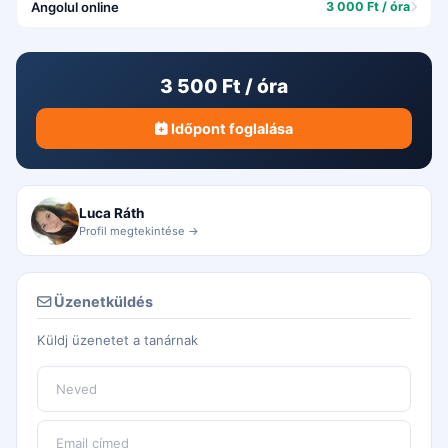
Angolul online
3 000 Ft / óra
3 500 Ft / óra
Időpont foglalása
Luca Ráth
Profil megtekintése →
Üzenetküldés
Küldj üzenetet a tanárnak