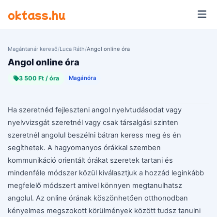
Ugrás a tartalomra
oktass.hu
Magántanár kereső
/
Luca Ráth
/
Angol online óra
Angol online óra
3 500 Ft / óra
Magánóra
Ha szeretnéd fejleszteni angol nyelvtudásodat vagy
nyelvvizsgát szeretnél vagy csak társalgási szinten
szeretnél angolul beszélni bátran keress meg és én
segíthetek. A hagyomanyos órákkal szemben
kommunikáció orientált órákat szeretek tartani és
mindenféle módszer közül kiválasztjuk a hozzád leginkább
megfelelő módszert amivel könnyen megtanulhatsz
angolul. Az online órának köszönhetően otthonodban
kényelmes megszokott körülmények között tudsz tanulni