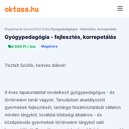
Ugrás a tartalomra
oktass.hu
Magántanár kereső
/
Kuti Erika
/
Gyógypedagógia - fejlesztés, korrepetálás
Gyógypedagógia - fejlesztés, korrepetálás
4 000 Ft / óra
Magánóra
Tisztelt Szülők, kedves diákok!
9 éves tapasztalattal rendelkező gyógypedagógus - és
történelem tanár vagyok. Tanulásban akadályozott
gyermekek fejlesztését, tantárgyi felzárkóztatását vállalom
minden tárgyból, továbbá többségi általános - és
középiskolás gyermekek történelem tárgyból való