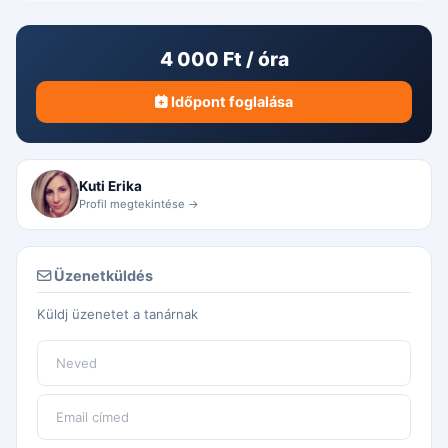
4 000 Ft / óra
Időpont foglalása
Kuti Erika
Profil megtekintése →
Üzenetküldés
Küldj üzenetet a tanárnak