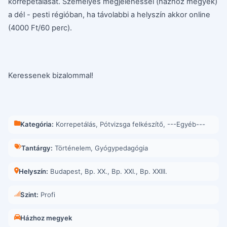
korrepetálását. Személyes megjelenéssel (házhoz megyek)
a dél - pesti régióban, ha távolabbi a helyszín akkor online
(4000 Ft/60 perc).
Keressenek bizalommal!
Kategória:
Korrepetálás
,
Pótvizsga felkészítő
,
---Egyéb---
Tantárgy:
Történelem
,
Gyógypedagógia
Helyszín:
Budapest
,
Bp. XX.
,
Bp. XXI.
,
Bp. XXIII.
Szint:
Profi
Házhoz megyek