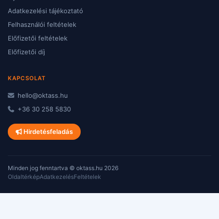
Adatkezelési tájékoztató
Felhasználói feltételek
Előfizetői feltételek
Előfizetői díj
KAPCSOLAT
hello@oktass.hu
+36 30 258 5830
Hirdetésfeladás
Minden jog fenntartva © oktass.hu 2026
Oldaltérkép
Adatkezelés
Feltételek