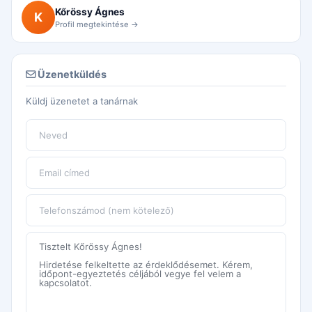
Kőrössy Ágnes
K
Profil megtekintése →
Üzenetküldés
Küldj üzenetet a tanárnak