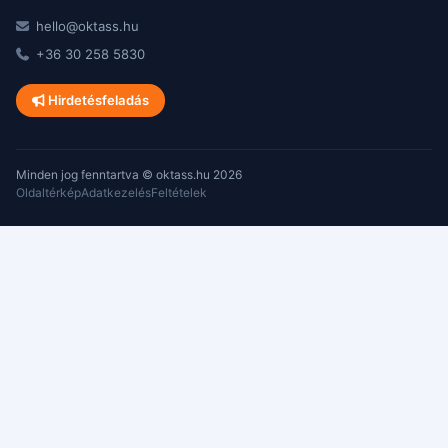
hello@oktass.hu
+36 30 258 5830
Hirdetésfeladás
Minden jog fenntartva © oktass.hu 2026
Oldaltérkép
Adatkezelés
Feltételek