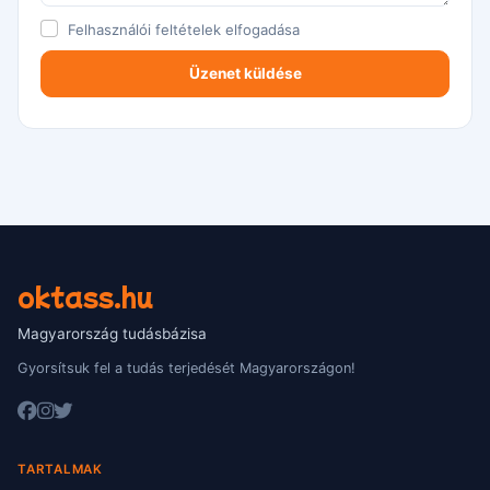
Felhasználói feltételek
elfogadása
oktass.hu
Magyarország tudásbázisa
Gyorsítsuk fel a tudás terjedését Magyarországon!
TARTALMAK