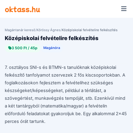
Ugrás a tartalomra
oktass.hu
Magántanár kereső
/
Kőrössy Ágnes
/
Középiskolai felvételire felkészítés
Középiskolai felvételire felkészítés
3 500 Ft / 45p
Magánóra
7. osztályos SNI-s és BTMN-s tanulóknak középiskolai
felkészítő tanfolyamot szervezek 2 fős kiscsoportokban. A
foglalkozásokon fejlesztem a felvételihez szükséges
készségeket/képességeket, például a térlátást, a
szövegértést, munkavégzés tempóját, stb. Ezenkívül mind
a két tantárgyból (matematika/magyar) a felvételin
előforduló feladatokat gyakoroljuk be. Egy alkalommal 2x45
perces órát tartunk.