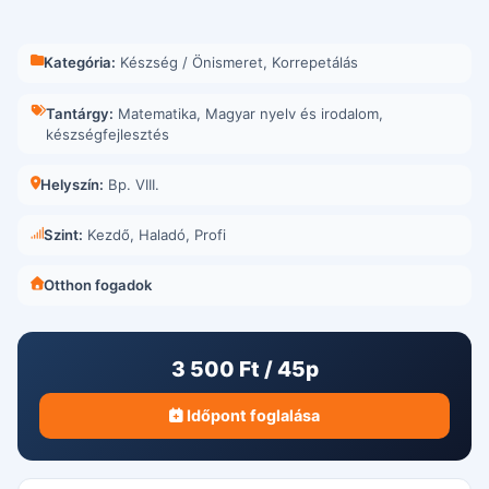
Kategória:
Készség / Önismeret
,
Korrepetálás
Tantárgy:
Matematika
,
Magyar nyelv és irodalom
,
készségfejlesztés
Helyszín:
Bp. VIII.
Szint:
Kezdő, Haladó, Profi
Otthon fogadok
3 500 Ft / 45p
Időpont foglalása