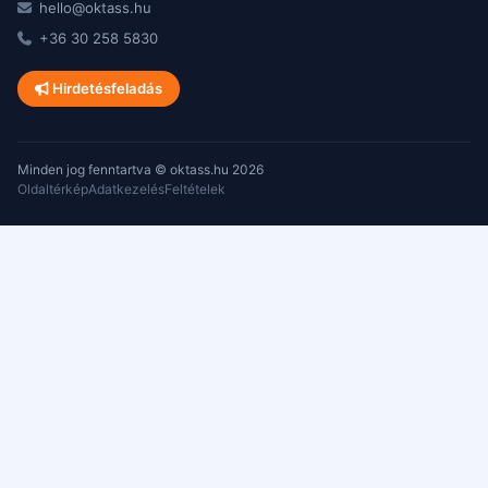
hello@oktass.hu
+36 30 258 5830
Hirdetésfeladás
Minden jog fenntartva © oktass.hu 2026
Oldaltérkép
Adatkezelés
Feltételek