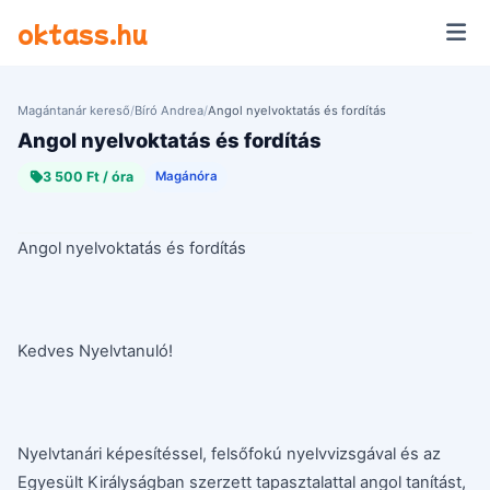
Ugrás a tartalomra
oktass.hu
Magántanár kereső
/
Bíró Andrea
/
Angol nyelvoktatás és fordítás
Angol nyelvoktatás és fordítás
3 500 Ft / óra
Magánóra
Angol nyelvoktatás és fordítás
Kedves Nyelvtanuló!
Nyelvtanári képesítéssel, felsőfokú nyelvvizsgával és az
Egyesült Királyságban szerzett tapasztalattal angol tanítást,