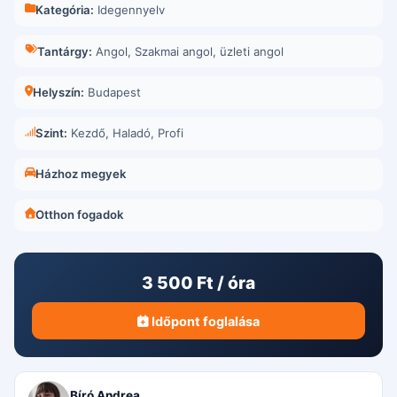
Kategória:
Idegennyelv
Tantárgy:
Angol
,
Szakmai angol
,
üzleti angol
Helyszín:
Budapest
Szint:
Kezdő, Haladó, Profi
Házhoz megyek
Otthon fogadok
3 500 Ft / óra
Időpont foglalása
Bíró Andrea