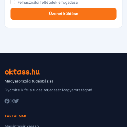
Felhasználói feltételek
elfogadása
oktass.hu
Magyarország tudásbázisa
Gyorsítsuk fel a tudás terjedését Magyarországon!
TARTALMAK
Magántanár kereső