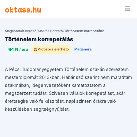
Ugrás a tartalomra
oktass.hu
Magántanár kereső
/
András Horváth
/
Történelem korrepetálás
Történelem korrepetálás
1 Ft / óra
Próbaóra elérhető
Magánóra
A Pécsi Tudományegyetem Történelem szakán szereztem
mesterdiplomát 2013-ban. Habár szó szerint nem maradtam
szakmában, idegenvezetőként kamatoztatom a
megszerzett tudást. Szivesen vállalok korrepetálást, akár
érettségire való felkészitést, napi szinten órákra való
készülésben segitségnyújtást.