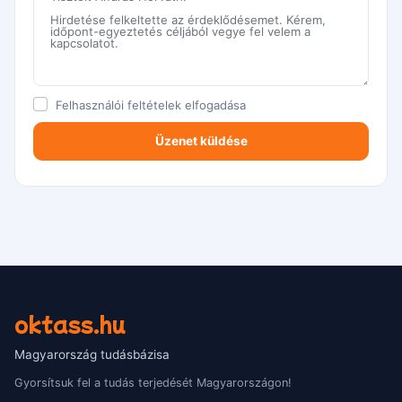
Felhasználói feltételek
elfogadása
oktass.hu
Magyarország tudásbázisa
Gyorsítsuk fel a tudás terjedését Magyarországon!