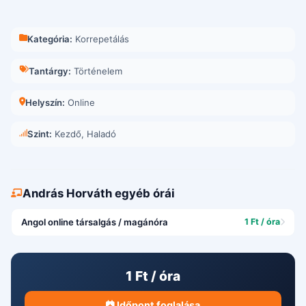
Kategória:
Korrepetálás
Tantárgy:
Történelem
Helyszín:
Online
Szint:
Kezdő, Haladó
András Horváth egyéb órái
Angol online társalgás / magánóra
1 Ft / óra
1 Ft / óra
Időpont foglalása