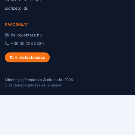
Előfizetői díj
KAPCSOLAT
hello@oktass.hu
+36 30 258 5830
Hirdetésfeladás
Minden jog fenntartva © oktass.hu 2026
Oldaltérkép
Adatkezelés
Feltételek