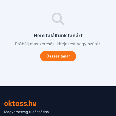
Nem találtunk tanárt
Próbálj más keresési kifejezést vagy szűrőt.
Összes tanár
oktass.hu
Magyarország tudásbázisa