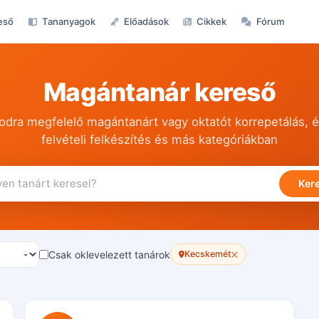
eső
Tananyagok
Előadások
Cikkek
Fórum
Magántanár kereső
dra megfelelő magántanárt vagy oktatót korrepetálás, é
felvételi felkészítés és más kategóriákban
Ker
Csak oklevelezett tanárok
Kecskemét