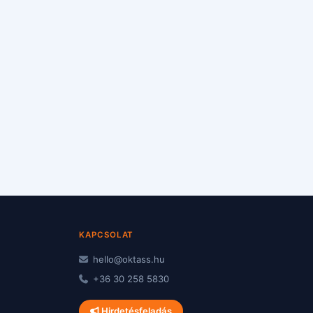
KAPCSOLAT
hello@oktass.hu
+36 30 258 5830
Hirdetésfeladás