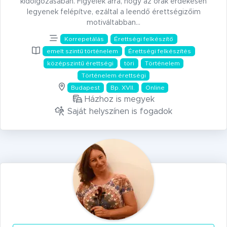
kidolgozásában. Figyelek arra, hogy az órák érdekesen
legyenek felépítve, ezáltal a leendő érettségizőim
motiváltabban…
Korrepetálás
Érettségi felkészítő
emelt szintű történelem
Érettségi felkészítés
középszintű érettségi
töri
Történelem
Történelem érettségi
Budapest
Bp. XVII.
Online
Házhoz is megyek
Saját helyszínen is fogadok