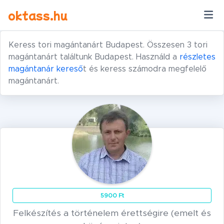
Ugrás a tartalomra
oktass.hu
Keress tori magántanárt Budapest. Összesen 3 tori
magántanárt találtunk Budapest. Használd a
részletes
magántanár kereső
t és keress számodra megfelelő
magántanárt.
5900 Ft
Felkészítés a történelem érettségire (emelt és