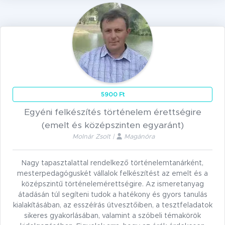
5900 Ft
Egyéni felkészítés történelem érettségire
(emelt és középszinten egyaránt)
Molnár Zsolt |
Magánóra
Nagy tapasztalattal rendelkező történelemtanárként,
mesterpedagóguskét vállalok felkészítést az emelt és a
középszintű történelemérettségire. Az ismeretanyag
átadásán túl segíteni tudok a hatékony és gyors tanulás
kialakításában, az esszéírás útvesztőiben, a tesztfeladatok
sikeres gyakorlásában, valamint a szóbeli témakörök