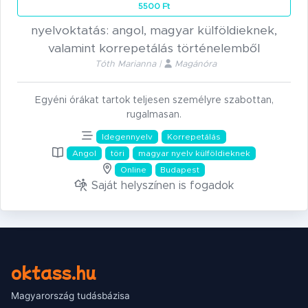
5500 Ft
nyelvoktatás: angol, magyar külföldieknek,
valamint korrepetálás történelemből
Tóth Marianna |
Magánóra
Egyéni órákat tartok teljesen személyre szabottan,
rugalmasan.
Idegennyelv
Korrepetálás
Angol
töri
magyar nyelv külföldieknek
Online
Budapest
Saját helyszínen is fogadok
oktass.hu
Magyarország tudásbázisa