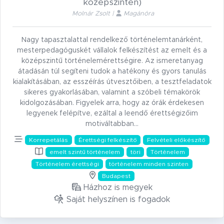
középszinten)
Molnár Zsolt |
Magánóra
Nagy tapasztalattal rendelkező történelemtanárként,
mesterpedagóguskét vállalok felkészítést az emelt és a
középszintű történelemérettségire. Az ismeretanyag
átadásán túl segíteni tudok a hatékony és gyors tanulás
kialakításában, az esszéírás útvesztőiben, a tesztfeladatok
sikeres gyakorlásában, valamint a szóbeli témakörök
kidolgozásában. Figyelek arra, hogy az órák érdekesen
legyenek felépítve, ezáltal a leendő érettségizőim
motiváltabban…
Korrepetálás
Érettségi felkészítő
Felvételi előkészítő
emelt szintű történelem
töri
Történelem
Történelem érettségi
történelem minden szinten
Budapest
Házhoz is megyek
Saját helyszínen is fogadok