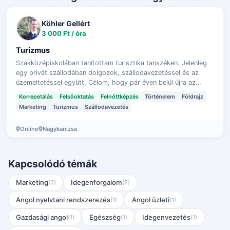
Köhler Gellért
3 000 Ft / óra
Turizmus
Szakközépiskolában tanítottam turisztika tanszéken. Jelenleg
egy privát szállodában dolgozok, szállodavezetéssel és az
üzemeltetéssel együtt. Célom, hogy pár éven belül újra az
oktatásban foglalkozza…
Korrepetálás
Felsőoktatás
Felnőttképzés
Történelem
Földrajz
Marketing
Turizmus
Szállodavezetés
Online
Nagykanizsa
Kapcsolódó témák
Marketing
Idegenforgalom
(3)
(2)
Angol nyelvtani rendszerezés
Angol üzleti
(1)
(1)
Gazdasági angol
Egészség
Idegenvezetés
(1)
(1)
(1)