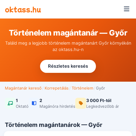
Ugrás a tartalomra
oktass.hu
Történelem magántanár — Győr
Találd meg a legjobb történelem magántanárt Győr környékén
az oktass.hu-n
Részletes keresés
Magántanár kereső
/
Korrepetálás
/
Történelem
/
Győr
1
2
3 000 Ft-tól
Oktató
Magánóra hirdetés
Legkedvezőbb ár
Történelem magántanárok — Győr