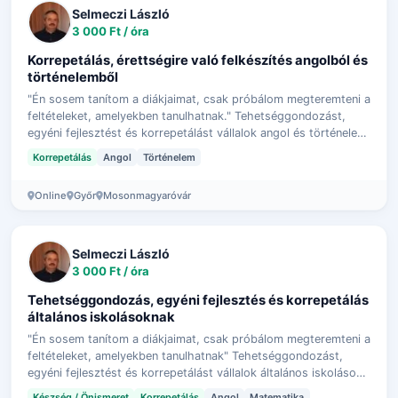
Selmeczi László
3 000 Ft / óra
Korrepetálás, érettségire való felkészítés angolból és
történelemből
"Én sosem tanítom a diákjaimat, csak próbálom megteremteni a
feltételeket, amelyekben tanulhatnak." Tehetséggondozást,
egyéni fejlesztést és korrepetálást vállalok angol és történelem
tantárgyakból g…
Korrepetálás
Angol
Történelem
Online
Győr
Mosonmagyaróvár
Selmeczi László
3 000 Ft / óra
Tehetséggondozás, egyéni fejlesztés és korrepetálás
általános iskolásoknak
"Én sosem tanítom a diákjaimat, csak próbálom megteremteni a
feltételeket, amelyekben tanulhatnak" Tehetséggondozást,
egyéni fejlesztést és korrepetálást vállalok általános iskolások
számára, minden …
Készség / Önismeret
Korrepetálás
Angol
Matematika