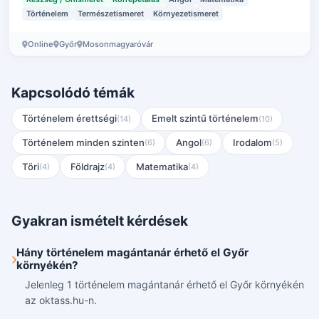
Történelem
Természetismeret
Környezetismeret
Online
Győr
Mosonmagyaróvár
Kapcsolódó témák
Történelem érettségi
Emelt szintű történelem
(14)
(10)
Történelem minden szinten
Angol
Irodalom
(6)
(6)
(5)
Töri
Földrajz
Matematika
(4)
(4)
(4)
Gyakran ismételt kérdések
Hány történelem magántanár érhető el Győr
környékén?
Jelenleg 1 történelem magántanár érhető el Győr környékén
az oktass.hu-n.