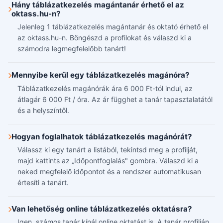
Hány táblázatkezelés magántanár érhető el az
oktass.hu-n?
Jelenleg 1 táblázatkezelés magántanár és oktató érhető el
az oktass.hu-n. Böngészd a profilokat és válaszd ki a
számodra legmegfelelőbb tanárt!
Mennyibe kerül egy táblázatkezelés magánóra?
Táblázatkezelés magánórák ára 6 000 Ft-tól indul, az
átlagár 6 000 Ft / óra. Az ár függhet a tanár tapasztalatától
és a helyszíntől.
Hogyan foglalhatok táblázatkezelés magánórát?
Válassz ki egy tanárt a listából, tekintsd meg a profilját,
majd kattints az „Időpontfoglalás" gombra. Válaszd ki a
neked megfelelő időpontot és a rendszer automatikusan
értesíti a tanárt.
Van lehetőség online táblázatkezelés oktatásra?
Igen, számos tanár kínál online oktatást is. A tanár profilján