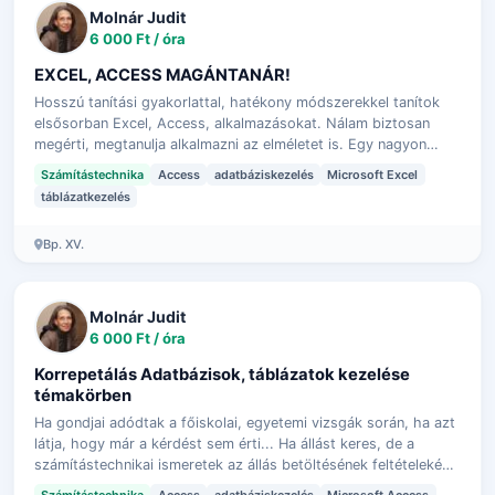
Molnár Judit
6 000 Ft / óra
EXCEL, ACCESS MAGÁNTANÁR!
Hosszú tanítási gyakorlattal, hatékony módszerekkel tanítok
elsősorban Excel, Access, alkalmazásokat. Nálam biztosan
megérti, megtanulja alkalmazni az elméletet is. Egy nagyon
hatékony módszer, amive…
Számítástechnika
Access
adatbáziskezelés
Microsoft Excel
táblázatkezelés
Bp. XV.
Molnár Judit
6 000 Ft / óra
Korrepetálás Adatbázisok, táblázatok kezelése
témakörben
Ha gondjai adódtak a főiskolai, egyetemi vizsgák során, ha azt
látja, hogy már a kérdést sem érti... Ha állást keres, de a
számítástechnikai ismeretek az állás betöltésének feltételeként
lettek megje…
Számítástechnika
Access
adatbáziskezelés
Microsoft Access