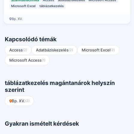
Microsoft Excel
táblázatkezelés
Bp. XV.
Kapcsolódó témák
Access
Adatbáziskezelés
Microsoft Excel
(2)
(2)
(2)
Microsoft Access
(1)
táblázatkezelés magántanárok helyszín
szerint
Bp. XV.
(2)
Gyakran ismételt kérdések