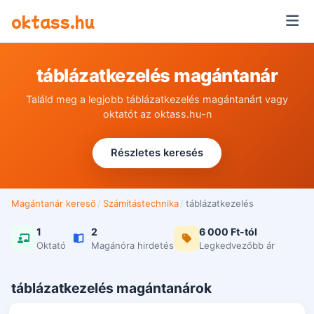
Ugrás a tartalomra
oktass.hu
táblázatkezelés magántanár
Találd meg a legjobb táblázatkezelés magántanárt vagy
oktatót az oktass.hu-n
Részletes keresés
Magántanár kereső
/
Számítástechnika
/
táblázatkezelés
1
2
6 000 Ft-tól
Oktató
Magánóra hirdetés
Legkedvezőbb ár
táblázatkezelés magántanárok